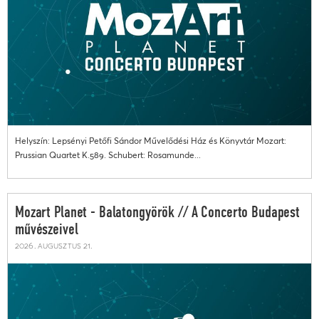
Helyszín: Lepsényi Petőfi Sándor Művelődési Ház és Könyvtár Mozart:
Prussian Quartet K.589. Schubert: Rosamunde...
Mozart Planet - Balatongyörök // A Concerto Budapest
művészeivel
2026. augusztus 21.