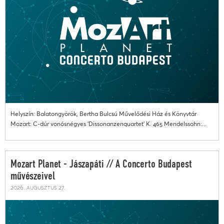
Helyszín: Balatongyörök, Bertha Bulcsú Művelődési Ház és Könyvtár
Mozart: C-dúr vonósnégyes 'Dissonanzenquartet' K. 465 Mendelssohn:...
Mozart Planet - Jászapáti // A Concerto Budapest
művészeivel
2026. augusztus 27.