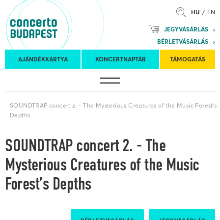
HU
EN
Mozart
JEGYVÁSÁRLÁS
Planet &
BÉRLETVÁSÁRLÁS
Petőfi
Külföldi
Kulturális
Felkéréses
AJÁNDÉKKÁRTYA
KONCERTNAPTÁR
TÁMOGATÁS
Koncertnaptár
turnék
Program
koncertek
SOUNDTRAP concert 2. - The Mysterious Creatures of the Music Forest’s
Depths
SOUNDTRAP concert 2. - The
Mysterious Creatures of the Music
Forest’s Depths