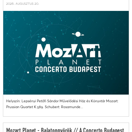
2026. augusztus 20.
Helyszín: Lepsényi Petőfi Sándor Művelődési Ház és Könyvtár Mozart:
Prussian Quartet K.589. Schubert: Rosamunde...
Mozart Planet - Balatongyörök // A Concerto Budapest