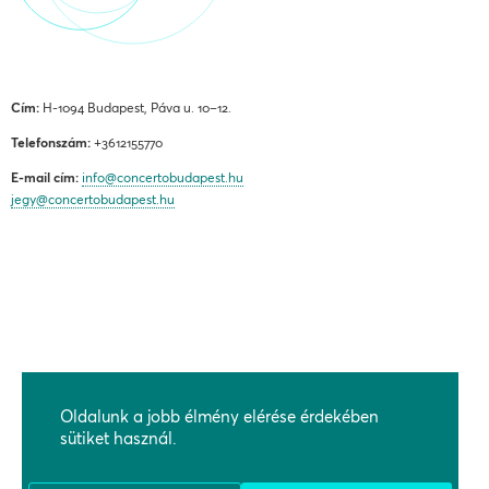
Cím:
H-1094 Budapest, Páva u. 10–12.
Telefonszám:
+3612155770
E-mail cím:
info@concertobudapest.hu
jegy@concertobudapest.hu
ÁLTALÁNOS SZERZŐDÉSI FELTÉTELEK
ADATKEZELÉSI ÉS ADATVÉDELMI TÁJÉKOZTATÓ
Oldalunk a jobb élmény elérése érdekében
BEJELENTÉSI RENDSZEREK
sütiket használ.
KAPCSOLAT, MEGKÖZELÍTÉS
TÁMOGATÓK