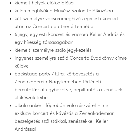
kiemelt helyek előfoglalása
külön meghívók a Művész Szalon találkozókra
két személyre vacsorameghívás egy esti koncert
után az Concerto partner éttermébe
6 jegy, egy esti koncert és vacsora Keller András és
egy híresség társaságában
kiemelt, személyre szóló jegykezelés
ingyenes személyre szóló Concerto Évadkönyv címre
küldve
backstage party / túra: körbevezetés a
Zeneakadémia Nagytermében történeti
bemutatással egybekötve, bepillantás a zenészek
előkészületeibe
alkalmanként főpróbán való részvétel – mint
exkluzív koncert és kávézás a Zeneakadémián,
beszélgetés szólistákkal, zenészekkel, Keller
Andrással