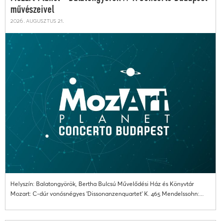
művészeivel
2026. augusztus 21.
Helyszín: Balatongyörök, Bertha Bulcsú Művelődési Ház és Könyvtár
Mozart: C-dúr vonósnégyes 'Dissonanzenquartet' K. 465 Mendelssohn:...