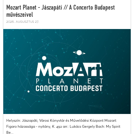
Mozart Planet - Jászapáti // A Concerto Budapest
művészeivel
2026. augusztus 27.
Helyszín: Jászapáti, Városi Könyvtár és Művelődési Központ Mozart:
Figaro házassága - nyitány, K. 492 arr.: Lukács Gergely Bach: My Spirit
Be...