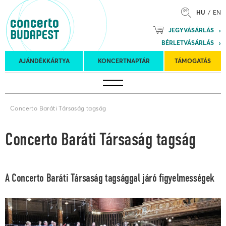
HU
EN
Mozart
JEGYVÁSÁRLÁS
Planet &
BÉRLETVÁSÁRLÁS
Petőfi
Külföldi
Kulturális
Felkéréses
AJÁNDÉKKÁRTYA
KONCERTNAPTÁR
TÁMOGATÁS
Koncertnaptár
turnék
Program
koncertek
Concerto Baráti Társaság tagság
Concerto Baráti Társaság tagság
A Concerto Baráti Társaság tagsággal járó figyelmességek