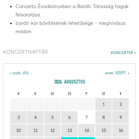
Concerto Évadkönyvben a Baráti Társaság tagok
felsorolása
baráti kör bővítésének lehetősége - meghívásos
módon
KONCERTNAPTÁR
KONCERTEK
2026. JÚL.
2026. SZEPT.
2026. AUGUSZTUS
H
K
SZ
CS
P
SZ
V
1
2
3
4
5
6
7
8
9
10
11
12
13
14
15
16