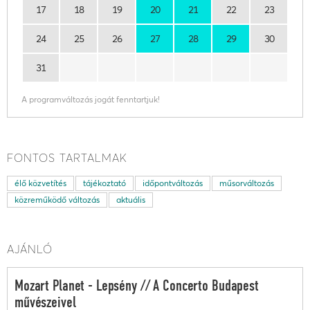
17
18
19
20
21
22
23
24
25
26
27
28
29
30
31
A programváltozás jogát fenntartjuk!
FONTOS TARTALMAK
élő közvetítés
tájékoztató
időpontváltozás
műsorváltozás
közreműködő változás
aktuális
AJÁNLÓ
Mozart Planet - Lepsény // A Concerto Budapest
művészeivel