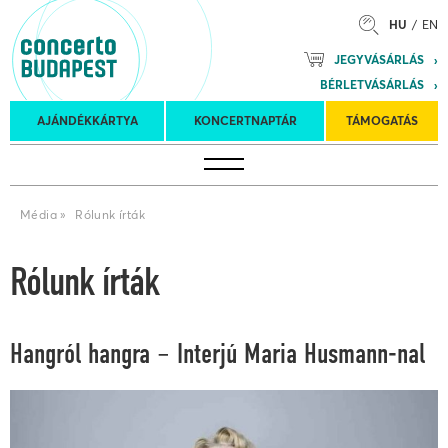
HU
EN
Mozart
JEGYVÁSÁRLÁS
Planet &
BÉRLETVÁSÁRLÁS
Petőfi
Külföldi
Kulturális
Felkéréses
AJÁNDÉKKÁRTYA
KONCERTNAPTÁR
TÁMOGATÁS
Koncertnaptár
turnék
Program
koncertek
Média
»
Rólunk írták
Rólunk írták
Hangról hangra – Interjú Maria Husmann-nal