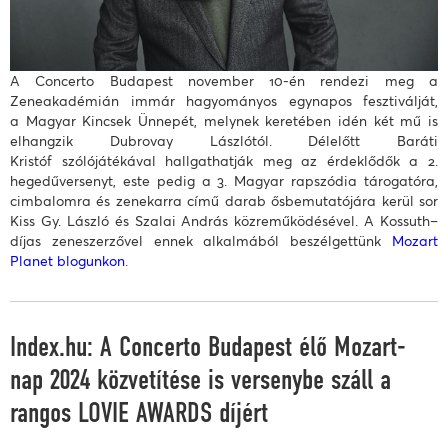
A Concerto Budapest november 10-én rendezi meg a
Zeneakadémián immár hagyományos egynapos fesztiválját,
a Magyar Kincsek Ünnepét, melynek keretében idén két mű is
elhangzik Dubrovay Lászlótól. Délelőtt Baráti
Kristóf szólójátékával hallgathatják meg az érdeklődők a 2.
hegedűversenyt, este pedig a 3. Magyar rapszódia tárogatóra,
cimbalomra és zenekarra című darab ősbemutatójára kerül sor
Kiss Gy. László és Szalai András közreműködésével. A Kossuth–
díjas zeneszerzővel ennek alkalmából beszélgettünk
Mozart
Planet blogunkon
.
Index.hu: A Concerto Budapest élő Mozart-
nap 2024 közvetítése is versenybe száll a
rangos LOVIE AWARDS díjért