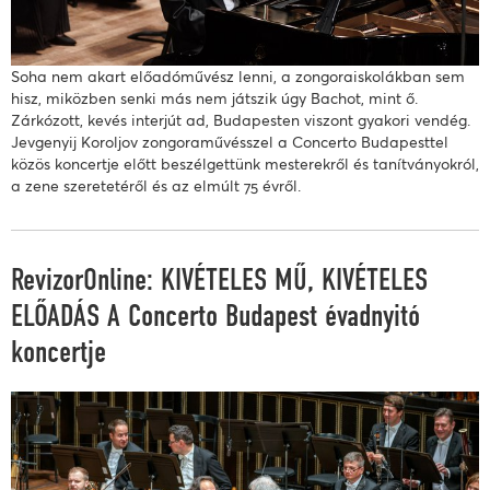
Soha nem akart előadóművész lenni, a zongoraiskolákban sem
hisz, miközben senki más nem játszik úgy Bachot, mint ő.
Zárkózott, kevés interjút ad, Budapesten viszont gyakori vendég.
Jevgenyij Koroljov zongoraművésszel a Concerto Budapesttel
közös koncertje előtt beszélgettünk mesterekről és tanítványokról,
a zene szeretetéről és az elmúlt 75 évről.
RevizorOnline: KIVÉTELES MŰ, KIVÉTELES
ELŐADÁS A Concerto Budapest évadnyitó
koncertje