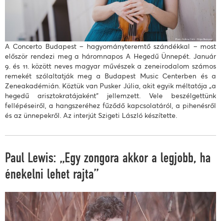
A Concerto Budapest – hagyományteremtő szándékkal – most
először rendezi meg a háromnapos A Hegedű Ünnepét. Január
9. és 11. között neves magyar művészek a zeneirodalom számos
remekét szólaltatják meg a Budapest Music Centerben és a
Zeneakadémián. Köztük van Pusker Júlia, akit egyik méltatója „a
hegedű arisztokratájaként” jellemzett. Vele beszélgettünk
fellépéseiről, a hangszeréhez fűződő kapcsolatáról, a pihenésről
és az ünnepekről. Az interjút Szigeti László készítette.
Paul Lewis: „Egy zongora akkor a legjobb, ha
énekelni lehet rajta”