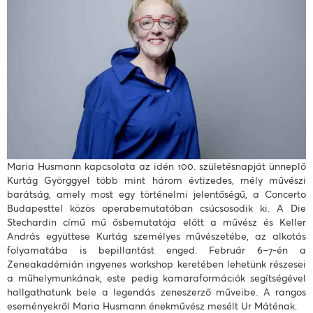
Maria Husmann kapcsolata az idén 100. születésnapját ünneplő
Kurtág Györggyel több mint három évtizedes, mély művészi
barátság, amely most egy történelmi jelentőségű, a Concerto
Budapesttel közös operabemutatóban csúcsosodik ki. A Die
Stechardin című mű ősbemutatója előtt a művész és Keller
András együttese Kurtág személyes művészetébe, az alkotás
folyamatába is bepillantást enged. Február 6–7-én a
Zeneakadémián ingyenes workshop keretében lehetünk részesei
a műhelymunkának, este pedig kamaraformációk segítségével
hallgathatunk bele a legendás zeneszerző műveibe. A rangos
eseményekről Maria Husmann énekművész mesélt Ur Máténak.