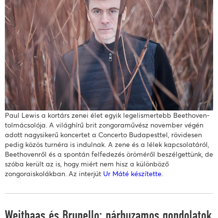
Paul Lewis a kortárs zenei élet egyik legelismertebb Beethoven-
tolmácsolója. A világhírű brit zongoraművész november végén
adott nagysikerű koncertet a Concerto Budapesttel, rövidesen
pedig közös turnéra is indulnak. A zene és a lélek kapcsolatáról,
Beethovenről és a spontán felfedezés öröméről beszélgettünk, de
szóba került az is, hogy miért nem hisz a különböző
zongoraiskolákban. Az interjút
Ur Máté készítette
.
Weithaas és Brunello: párhuzamos gondolatok