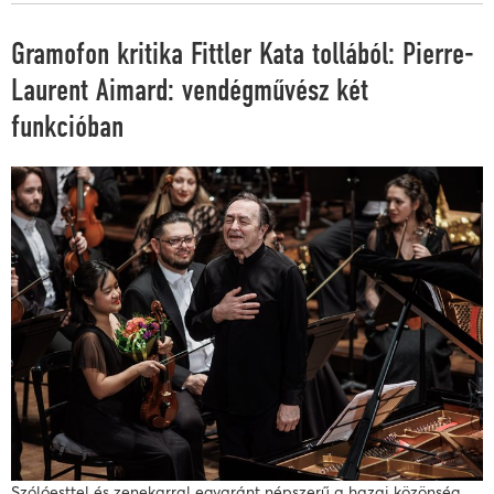
Gramofon kritika Fittler Kata tollából: Pierre-
Laurent Aimard: vendégművész két
funkcióban
Szólóesttel és zenekarral egyaránt népszerű a hazai közönség