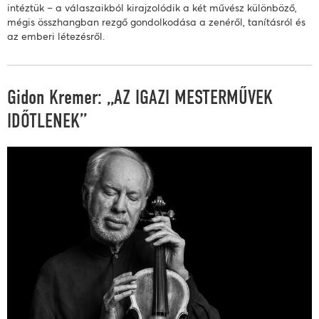
intéztük – a válaszaikból kirajzolódik a két művész különböző,
mégis összhangban rezgő gondolkodása a zenéről, tanításról és
az emberi létezésről.
Gidon Kremer: „AZ IGAZI MESTERMŰVEK
IDŐTLENEK”