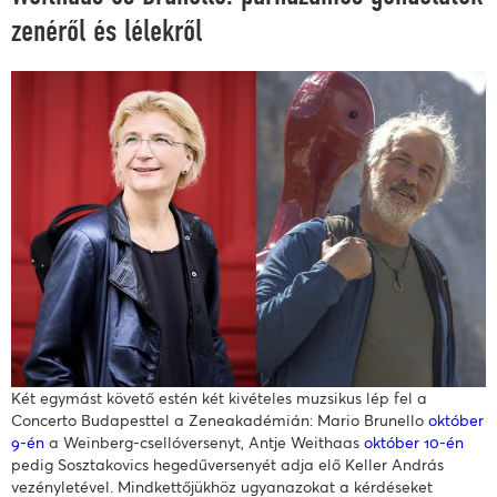
zenéről és lélekről
Két egymást követő estén két kivételes muzsikus lép fel a
Concerto Budapesttel a Zeneakadémián: Mario Brunello
október
9-én
a Weinberg-csellóversenyt, Antje Weithaas
október 10-én
pedig Sosztakovics hegedűversenyét adja elő Keller András
vezényletével. Mindkettőjükhöz ugyanazokat a kérdéseket