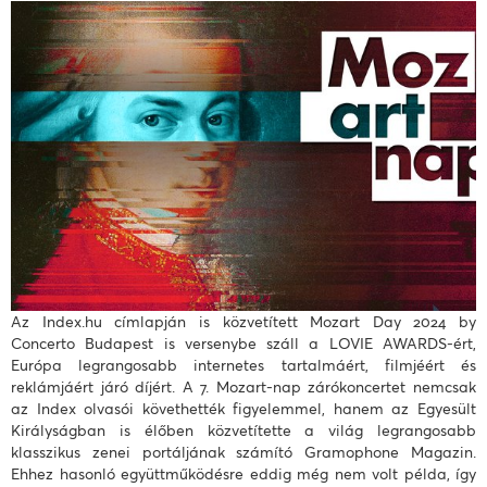
Az Index.hu címlapján is közvetített Mozart Day 2024 by
Concerto Budapest is versenybe száll a LOVIE AWARDS-ért,
Európa legrangosabb internetes tartalmáért, filmjéért és
reklámjáért járó díjért. A 7. Mozart-nap zárókoncertet nemcsak
az Index olvasói követhették figyelemmel, hanem az Egyesült
Királyságban is élőben közvetítette a világ legrangosabb
klasszikus zenei portáljának számító Gramophone Magazin.
Ehhez hasonló együttműködésre eddig még nem volt példa, így