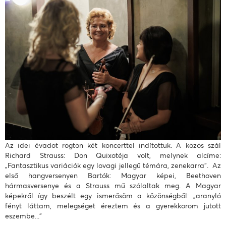
Az idei évadot rögtön két koncerttel indítottuk. A közös szál
Richard Strauss: Don Quixotéja volt, melynek alcíme:
„Fantasztikus variációk egy lovagi jellegű témára, zenekarra”. Az
első hangversenyen Bartók: Magyar képei, Beethoven
hármasversenye és a Strauss mű szólaltak meg. A Magyar
képekről így beszélt egy ismerősöm a közönségből: „aranyló
fényt láttam, melegséget éreztem és a gyerekkorom jutott
eszembe..."