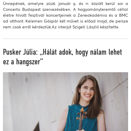
Ünnepének, amelyre 2026. január 9. és 11. között kerül sor a
Concerto Budapest szervezésében. A hagyományteremtő céllal
életre hívott fesztivál koncertjeinek a Zeneakadémia és a BMC
ad otthont. Kelemen Gáspár két művet is előad majd, de persze
nem csak erről kérdeztük.Az interjút Szigeti László készítette.
Pusker Júlia: „Hálát adok, hogy nálam lehet
ez a hangszer”