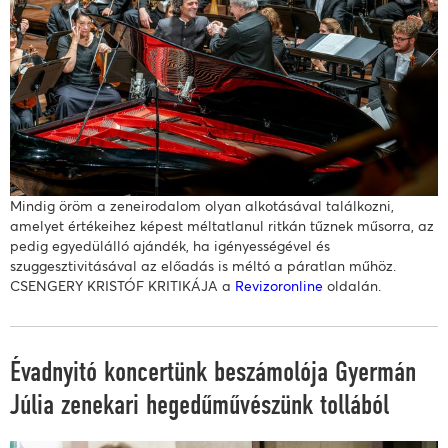
Mindig öröm a zeneirodalom olyan alkotásával találkozni,
amelyet értékeihez képest méltatlanul ritkán tűznek műsorra, az
pedig egyedülálló ajándék, ha igényességével és
szuggesztivitásával az előadás is méltó a páratlan műhöz.
CSENGERY KRISTÓF KRITIKÁJA a
Revizoronline
oldalán.
Évadnyitó koncertünk beszámolója Gyermán
Júlia zenekari hegedűművészünk tollából