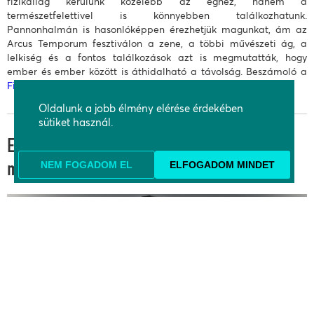
fizikailag kerülünk közelebb az éghez, hanem a
természetfelettivel is könnyebben találkozhatunk.
Pannonhalmán is hasonlóképpen érezhetjük magunkat, ám az
Arcus Temporum fesztiválon a zene, a többi művészeti ág, a
lelkiség és a fontos találkozások azt is megmutatták, hogy
ember és ember között is áthidalható a távolság. Beszámoló a
Fidelio.hu
oldalán
Oldalunk a jobb élmény elérése érdekében
sütiket használ.
Elisabeth Leonskaja: „Nagyon tisztelem a
NEM FOGADOM EL
ELFOGADOM MINDET
magyar zongoraiskolát”