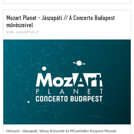
Mozart Planet - Jászapáti // A Concerto Budapest
művészeivel
2026. augusztus 27.
Helyszín: Jászapáti, Városi Könyvtár és Művelődési Központ Mozart: