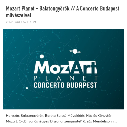
Mozart Planet - Balatongyörök // A Concerto Budapest
művészeivel
2026. augusztus 21.
Helyszín: Balatongyörök, Bertha Bulcsú Művelődési Ház és Könyvtár
Mozart: C-dúr vonósnégyes 'Dissonanzenquartet' K. 465 Mendelssohn:...