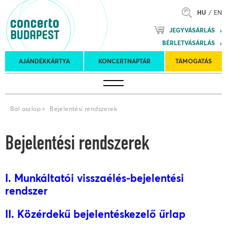
HU
EN
Mozart
JEGYVÁSÁRLÁS
Planet &
BÉRLETVÁSÁRLÁS
Petőfi
Külföldi
Kulturális
Felkéréses
AJÁNDÉKKÁRTYA
KONCERTNAPTÁR
TÁMOGATÁS
Koncertnaptár
turnék
Program
koncertek
Bal oszlop
»
Bejelentési rendszerek
Bejelentési rendszerek
I. Munkáltatói visszaélés-bejelentési
rendszer
II. Közérdekű bejelentéskezelő űrlap