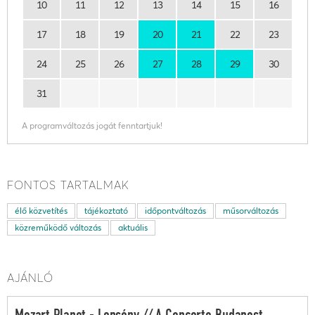
10
11
12
13
14
15
16
17
18
19
20
21
22
23
24
25
26
27
28
29
30
31
A programváltozás jogát fenntartjuk!
FONTOS TARTALMAK
élő közvetítés
tájékoztató
időpontváltozás
műsorváltozás
közreműködő változás
aktuális
AJÁNLÓ