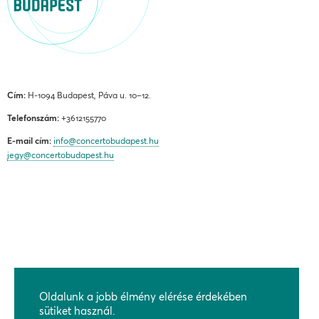
Cím:
H-1094 Budapest, Páva u. 10–12.
Telefonszám:
+3612155770
E-mail cím:
info@concertobudapest.hu
jegy@concertobudapest.hu
ÁLTALÁNOS SZERZŐDÉSI FELTÉTELEK
ADATKEZELÉSI ÉS ADATVÉDELMI TÁJÉKOZTATÓ
Oldalunk a jobb élmény elérése érdekében
BEJELENTÉSI RENDSZEREK
sütiket használ.