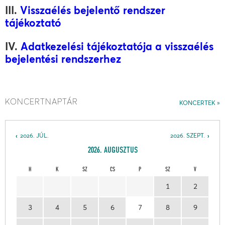
III.
Visszaélés bejelentő rendszer
tájékoztató
IV.
Adatkezelési tájékoztatója a visszaélés
bejelentési rendszerhez
KONCERTNAPTÁR
KONCERTEK
2026. JÚL.
2026. SZEPT.
2026. AUGUSZTUS
H
K
SZ
CS
P
SZ
V
1
2
3
4
5
6
7
8
9