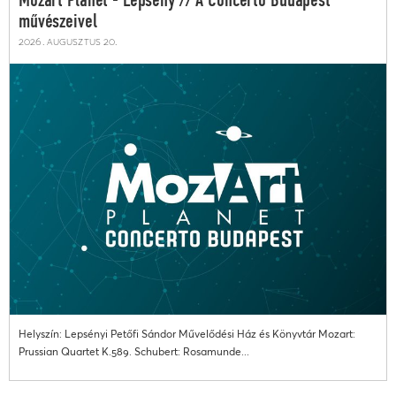
Mozart Planet - Lepsény // A Concerto Budapest
művészeivel
2026. augusztus 20.
Helyszín: Lepsényi Petőfi Sándor Művelődési Ház és Könyvtár Mozart:
Prussian Quartet K.589. Schubert: Rosamunde...