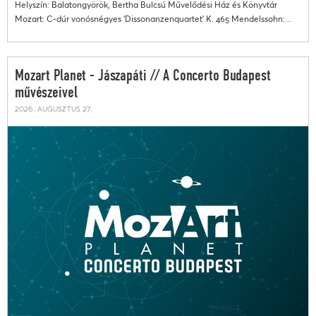
Helyszín: Balatongyörök, Bertha Bulcsú Művelődési Ház és Könyvtár
Mozart: C-dúr vonósnégyes 'Dissonanzenquartet' K. 465 Mendelssohn:...
Mozart Planet - Jászapáti // A Concerto Budapest
művészeivel
2026. augusztus 27.