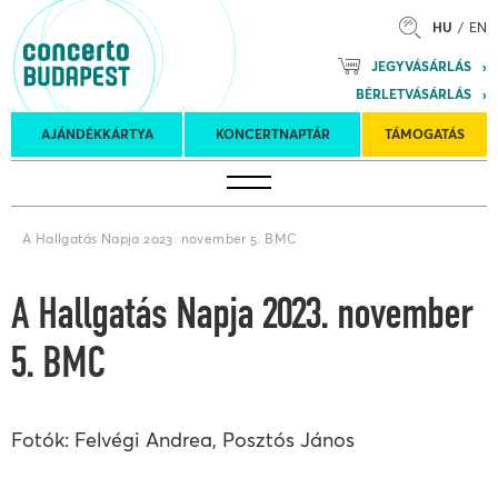
HU
EN
Mozart
JEGYVÁSÁRLÁS
Planet &
BÉRLETVÁSÁRLÁS
Petőfi
Külföldi
Kulturális
Felkéréses
AJÁNDÉKKÁRTYA
KONCERTNAPTÁR
TÁMOGATÁS
Koncertnaptár
turnék
Program
koncertek
A Hallgatás Napja 2023. november 5. BMC
A Hallgatás Napja 2023. november
5. BMC
Fotók: Felvégi Andrea, Posztós János