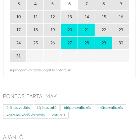
3
4
5
6
7
8
9
10
11
12
13
14
15
16
17
18
19
20
21
22
23
24
25
26
27
28
29
30
31
A programváltozás jogát fenntartjuk!
FONTOS TARTALMAK
élő közvetítés
tájékoztató
időpontváltozás
műsorváltozás
közreműködő változás
aktuális
AJÁNLÓ