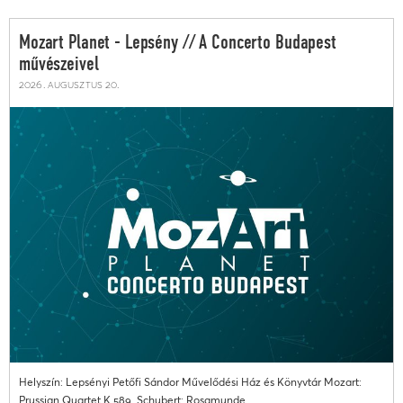
Mozart Planet - Lepsény // A Concerto Budapest
művészeivel
2026. augusztus 20.
Helyszín: Lepsényi Petőfi Sándor Művelődési Ház és Könyvtár Mozart:
Prussian Quartet K.589. Schubert: Rosamunde...