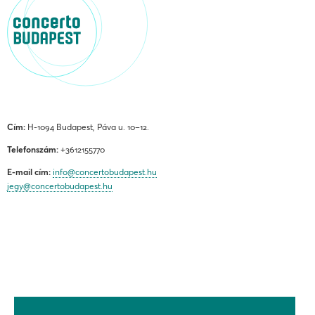
Cím:
H-1094 Budapest, Páva u. 10–12.
Telefonszám:
+3612155770
E-mail cím:
info@concertobudapest.hu
jegy@concertobudapest.hu
ÁLTALÁNOS SZERZŐDÉSI FELTÉTELEK