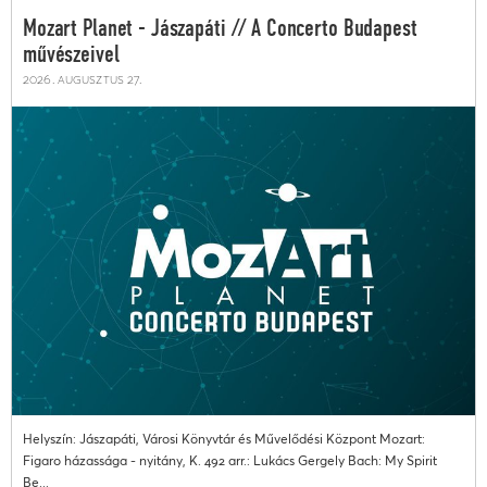
Mozart Planet - Jászapáti // A Concerto Budapest
művészeivel
2026. augusztus 27.
Helyszín: Jászapáti, Városi Könyvtár és Művelődési Központ Mozart:
Figaro házassága - nyitány, K. 492 arr.: Lukács Gergely Bach: My Spirit
Be...