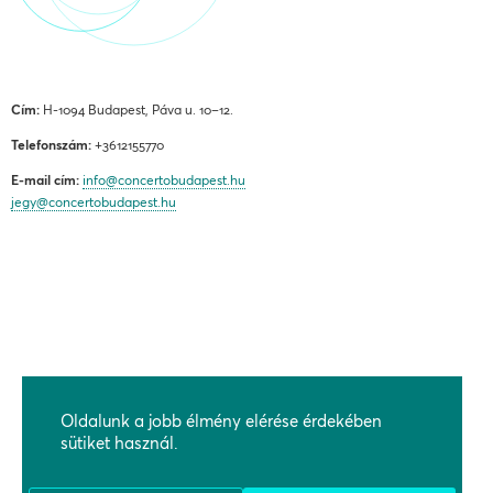
Cím:
H-1094 Budapest, Páva u. 10–12.
Telefonszám:
+3612155770
E-mail cím:
info@concertobudapest.hu
jegy@concertobudapest.hu
ÁLTALÁNOS SZERZŐDÉSI FELTÉTELEK
ADATKEZELÉSI ÉS ADATVÉDELMI TÁJÉKOZTATÓ
Oldalunk a jobb élmény elérése érdekében
BEJELENTÉSI RENDSZEREK
sütiket használ.
KAPCSOLAT, MEGKÖZELÍTÉS