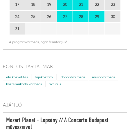
17
18
19
20
21
22
23
24
25
26
27
28
29
30
31
A programváltozás jogát fenntartjuk!
FONTOS TARTALMAK
élő közvetítés
tájékoztató
időpontváltozás
műsorváltozás
közreműködő változás
aktuális
AJÁNLÓ
Mozart Planet - Lepsény // A Concerto Budapest
művészeivel