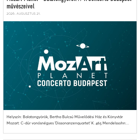
művészeivel
2026. augusztus 21.
Helyszín: Balatongyörök, Bertha Bulcsú Művelődési Ház és Könyvtár
Mozart: C-dúr vonósnégyes 'Dissonanzenquartet' K. 465 Mendelssohn:...