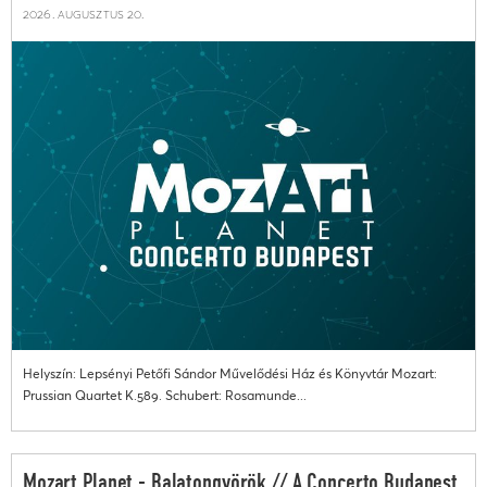
2026. augusztus 20.
Helyszín: Lepsényi Petőfi Sándor Művelődési Ház és Könyvtár Mozart:
Prussian Quartet K.589. Schubert: Rosamunde...
Mozart Planet - Balatongyörök // A Concerto Budapest