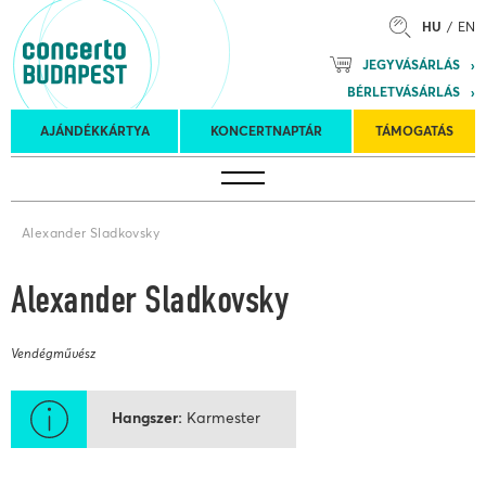
HU
EN
Mozart
JEGYVÁSÁRLÁS
Planet &
BÉRLETVÁSÁRLÁS
Petőfi
Külföldi
Kulturális
Felkéréses
AJÁNDÉKKÁRTYA
KONCERTNAPTÁR
TÁMOGATÁS
Koncertnaptár
turnék
Program
koncertek
Alexander Sladkovsky
Alexander Sladkovsky
Vendégművész
Hangszer
Karmester