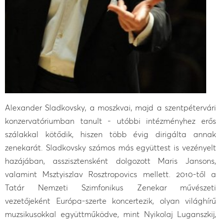
Alexander Sladkovsky, a moszkvai, majd a szentpétervári
konzervatóriumban tanult - utóbbi intézményhez erős
szálakkal kötődik, hiszen több évig dirigálta annak
zenekarát. Sladkovsky számos más együttest is vezényelt
hazájában, asszisztensként dolgozott Maris Jansons,
valamint Msztyiszlav Rosztropovics mellett. 2010-től a
Tatár Nemzeti Szimfonikus Zenekar művészeti
vezetőjeként Európa-szerte koncertezik, olyan világhírű
muzsikusokkal együttműködve, mint Nyikolaj Luganszkij,