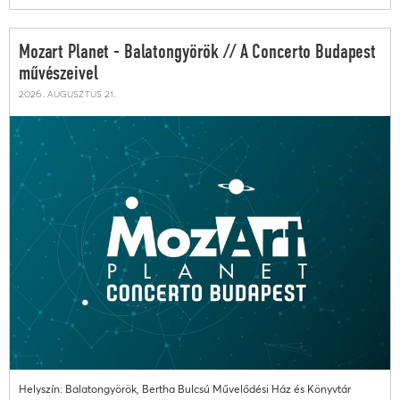
Mozart Planet - Balatongyörök // A Concerto Budapest
művészeivel
2026. augusztus 21.
Helyszín: Balatongyörök, Bertha Bulcsú Művelődési Ház és Könyvtár