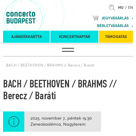
HU
EN
Mozart
JEGYVÁSÁRLÁS
Planet &
BÉRLETVÁSÁRLÁS
Petőfi
Külföldi
Kulturális
Felkéréses
AJÁNDÉKKÁRTYA
KONCERTNAPTÁR
TÁMOGATÁS
Koncertnaptár
turnék
Program
koncertek
BACH / BEETHOVEN / BRAHMS // Berecz / Baráti
BACH / BEETHOVEN / BRAHMS //
Berecz / Baráti
2025. november 7.
péntek
19:30
Zeneakadémia, Nagyterem