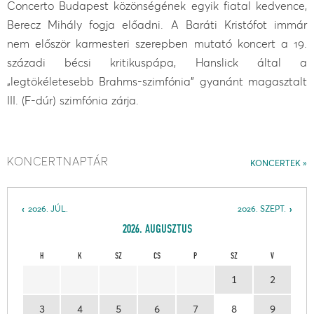
Concerto Budapest közönségének egyik fiatal kedvence,
Berecz Mihály fogja előadni. A Baráti Kristófot immár
nem először karmesteri szerepben mutató koncert a 19.
századi bécsi kritikuspápa, Hanslick által a
„legtökéletesebb Brahms-szimfónia” gyanánt magasztalt
III. (F-dúr) szimfónia zárja.
KONCERTNAPTÁR
KONCERTEK
2026. JÚL.
2026. SZEPT.
2026. AUGUSZTUS
H
K
SZ
CS
P
SZ
V
1
2
3
4
5
6
7
8
9