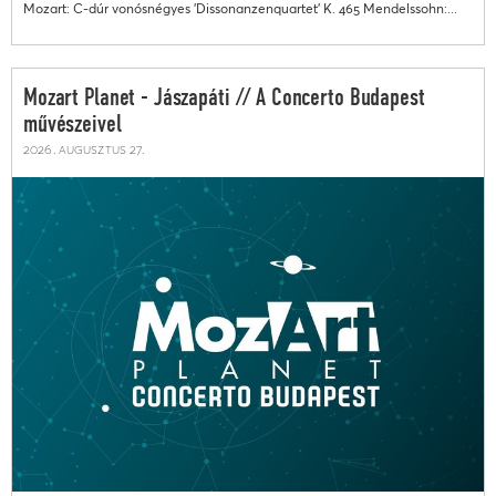
Mozart: C-dúr vonósnégyes 'Dissonanzenquartet' K. 465 Mendelssohn:...
Mozart Planet - Jászapáti // A Concerto Budapest
művészeivel
2026. augusztus 27.