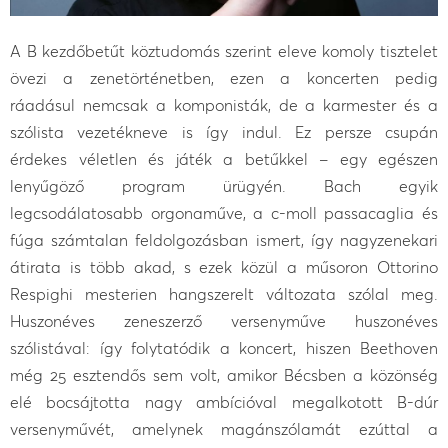
A B kezdőbetűt köztudomás szerint eleve komoly tisztelet
övezi a zenetörténetben, ezen a koncerten pedig
ráadásul nemcsak a komponisták, de a karmester és a
szólista vezetékneve is így indul. Ez persze csupán
érdekes véletlen és játék a betűkkel – egy egészen
lenyűgöző program ürügyén. Bach egyik
legcsodálatosabb orgonaműve, a c-moll passacaglia és
fúga számtalan feldolgozásban ismert, így nagyzenekari
átirata is több akad, s ezek közül a műsoron Ottorino
Respighi mesterien hangszerelt változata szólal meg.
Huszonéves zeneszerző versenyműve huszonéves
szólistával: így folytatódik a koncert, hiszen Beethoven
még 25 esztendős sem volt, amikor Bécsben a közönség
elé bocsájtotta nagy ambícióval megalkotott B-dúr
versenyművét, amelynek magánszólamát ezúttal a