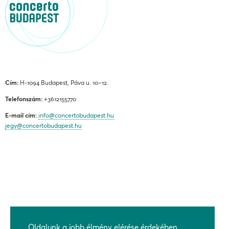
Cím:
H-1094 Budapest, Páva u. 10–12.
Telefonszám:
+3612155770
E-mail cím:
info@concertobudapest.hu
jegy@concertobudapest.hu
ÁLTALÁNOS SZERZŐDÉSI FELTÉTELEK
ADATKEZELÉSI ÉS ADATVÉDELMI TÁJÉKOZTATÓ
Oldalunk a jobb élmény elérése érdekében