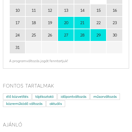
10
11
12
13
14
15
16
17
18
19
20
21
22
23
24
25
26
27
28
29
30
31
A programváltozás jogát fenntartjuk!
FONTOS TARTALMAK
élő közvetítés
tájékoztató
időpontváltozás
műsorváltozás
közreműködő változás
aktuális
AJÁNLÓ