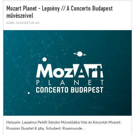
Mozart Planet - Lepsény // A Concerto Budapest
művészeivel
2026. augusztus 20.
Helyszín: Lepsényi Petőfi Sándor Művelődési Ház és Könyvtár Mozart:
Prussian Quartet K.589. Schubert: Rosamunde...