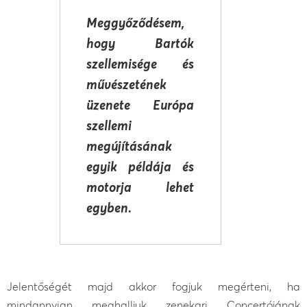
Meggyőződésem,
hogy Bartók
szellemisége és
művészetének
üzenete Európa
szellemi
megújításának
egyik példája és
motorja lehet
egyben.
Jelentőségét majd akkor fogjuk megérteni, ha
mindannyian meghalljuk zenekari Concertójának