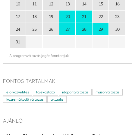
10
11
12
13
14
15
16
17
18
19
20
21
22
23
24
25
26
27
28
29
30
31
A programváltozás jogát fenntartjuk!
FONTOS TARTALMAK
élő közvetítés
tájékoztató
időpontváltozás
műsorváltozás
közreműködő változás
aktuális
AJÁNLÓ