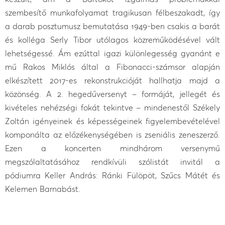
szembesítő munkafolyamat tragikusan félbeszakadt, így
a darab posztumusz bemutatása 1949-ben csakis a barát
és kolléga Serly Tibor utólagos közreműködésével vált
lehetségessé. Ám ezúttal igazi különlegesség gyanánt e
mű Rakos Miklós által a Fibonacci-számsor alapján
elkészített 2017-es rekonstrukcióját hallhatja majd a
közönség. A 2. hegedűversenyt – formáját, jellegét és
kivételes nehézségi fokát tekintve – mindenestől Székely
Zoltán igényeinek és képességeinek figyelembevételével
komponálta az előzékenységében is zseniális zeneszerző.
Ezen a koncerten mindhárom versenymű
megszólaltatásához rendkívüli szólistát invitál a
pódiumra Keller András: Ránki Fülöpöt, Szűcs Mátét és
Kelemen Barnabást.