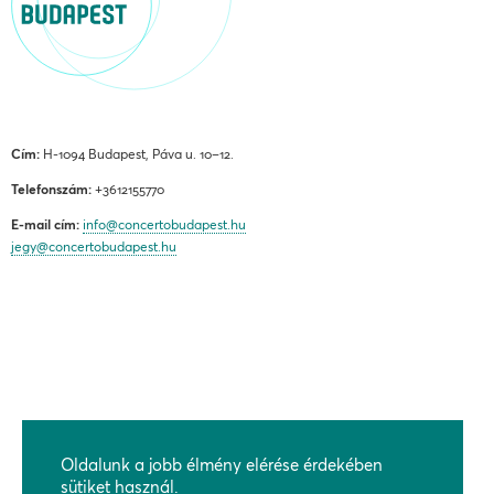
Cím:
H-1094 Budapest, Páva u. 10–12.
Telefonszám:
+3612155770
E-mail cím:
info@concertobudapest.hu
jegy@concertobudapest.hu
ÁLTALÁNOS SZERZŐDÉSI FELTÉTELEK
ADATKEZELÉSI ÉS ADATVÉDELMI TÁJÉKOZTATÓ
Oldalunk a jobb élmény elérése érdekében
sütiket használ.
BEJELENTÉSI RENDSZEREK