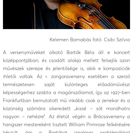
Kelemen Barnabás fotó: Csibi Szilvia
A versenyműveket alkotó Bartók Béla áll e koncert
középpontjában, és csodált alakja mellett felsejlik azon
művészek szerepe és jelentősége is, akik e kompozíciók
ihletői voltak. Az 1. zongoraverseny esetében a szerző
természetesen saját különleges előadóművészi
képességeihez szabta a magánszólamot, így az 1927-ben
Frankfurtban bemutatott mű inkább csak a zenekar és a
közönség számára sikeredett „kissé – sőt mondhatni
nagyon – nehézre”. Az életút végén a Brácsaverseny a
hangszer mestereként tisztelt William Primrose felkérésére
készült, ám a Bartókot izgalmas problémákkal