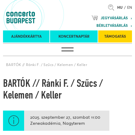
HU
EN
Mozart
JEGYVÁSÁRLÁS
Planet &
BÉRLETVÁSÁRLÁS
Petőfi
Külföldi
Kulturális
Felkéréses
AJÁNDÉKKÁRTYA
KONCERTNAPTÁR
TÁMOGATÁS
Koncertnaptár
turnék
Program
koncertek
BARTÓK // Ránki F. / Szűcs / Kelemen / Keller
BARTÓK // Ránki F. / Szűcs /
Kelemen / Keller
2025. szeptember 27.
szombat
11:00
Zeneakadémia, Nagyterem