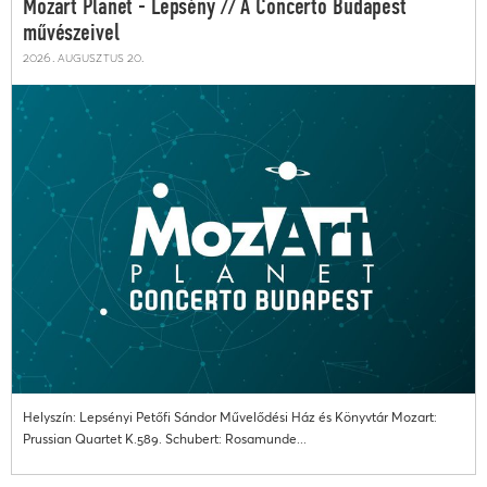
Mozart Planet - Lepsény // A Concerto Budapest
művészeivel
2026. augusztus 20.
Helyszín: Lepsényi Petőfi Sándor Művelődési Ház és Könyvtár Mozart:
Prussian Quartet K.589. Schubert: Rosamunde...