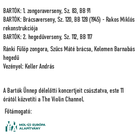
BARTÓK: 1. zongoraverseny, Sz. 83, BB 91
BARTÓK: Brácsaverseny, Sz. 120, BB 128 (1945) - Rakos Miklós
rekonstrukciója
BARTÓK: 2. hegedűverseny, Sz. 112, BB 117
Ránki Fülöp
zongora,
Szűcs Máté
brácsa,
Kelemen Barnabás
hegedű
Vezényel:
Keller András
A Bartók Ünnep délelőtti koncertjeit csúsztatva, este 11
órától közvetíti a The Violin Channel.
Főtámogató: