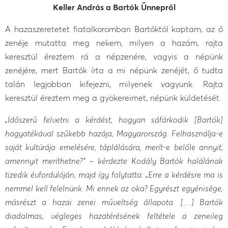
Keller András a Bartók Ünnepről
A hazaszeretetet fiatalkoromban Bartóktól kaptam, az ő
zenéje mutatta meg nekem, milyen a hazám, rajta
keresztül éreztem rá a népzenére, vagyis a népünk
zenéjére, mert Bartók írta a mi népünk zenéjét, ő tudta
talán legjobban kifejezni, milyenek vagyunk. Rajta
keresztül éreztem meg a gyökereimet, népünk küldetését.
„Időszerű felvetni a kérdést, hogyan sáfárkodik [Bartók]
hagyatékával szűkebb hazája, Magyarország. Felhasználja-e
saját kultúrája emelésére, táplálására, merít-e belőle annyit,
amennyit meríthetne?” – kérdezte Kodály Bartók halálának
tizedik évfordulóján, majd így folytatta: „Erre a kérdésre ma is
nemmel kell felelnünk. Mi ennek az oka? Egyrészt egyénisége,
másrészt a hazai zenei műveltség állapota. […] Bartók
diadalmas, végleges hazatérésének feltétele a zeneileg