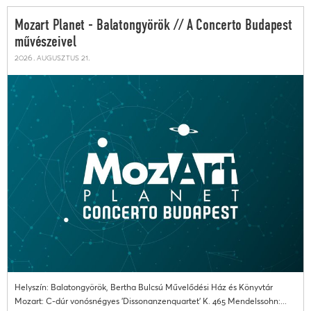
Mozart Planet - Balatongyörök // A Concerto Budapest
művészeivel
2026. augusztus 21.
Helyszín: Balatongyörök, Bertha Bulcsú Művelődési Ház és Könyvtár
Mozart: C-dúr vonósnégyes 'Dissonanzenquartet' K. 465 Mendelssohn:...