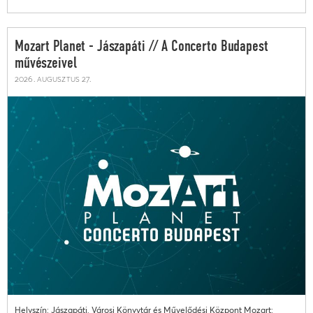
Mozart Planet - Jászapáti // A Concerto Budapest
művészeivel
2026. augusztus 27.
Helyszín: Jászapáti, Városi Könyvtár és Művelődési Központ Mozart: