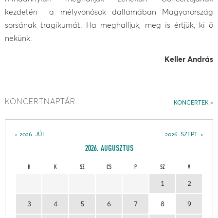
kezdetén a mélyvonósok dallamában Magyarország
sorsának tragikumát. Ha meghalljuk, meg is értjük, ki ő
nekünk.
Keller András
KONCERTNAPTÁR
KONCERTEK
2026. JÚL.
2026. SZEPT.
2026. AUGUSZTUS
H
K
SZ
CS
P
SZ
V
1
2
3
4
5
6
7
8
9