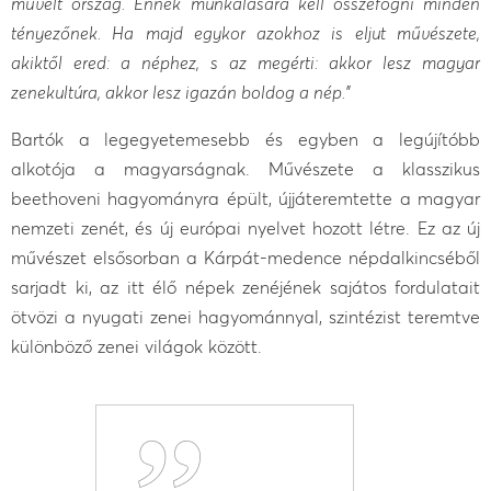
művelt ország. Ennek munkálására kell összefogni minden
tényezőnek. Ha majd egykor azokhoz is eljut művészete,
akiktől ered: a néphez, s az megérti: akkor lesz magyar
zenekultúra, akkor lesz igazán boldog a nép.”
Bartók a legegyetemesebb és egyben a legújítóbb
alkotója a magyarságnak. Művészete a klasszikus
beethoveni hagyományra épült, újjáteremtette a magyar
nemzeti zenét, és új európai nyelvet hozott létre. Ez az új
művészet elsősorban a Kárpát-medence népdalkincséből
sarjadt ki, az itt élő népek zenéjének sajátos fordulatait
ötvözi a nyugati zenei hagyománnyal, szintézist teremtve
különböző zenei világok között.