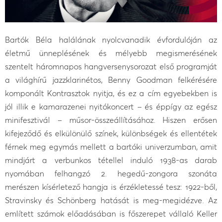
Bartók Béla halálának nyolcvanadik évfordulóján az
életmű ünneplésének és mélyebb megismerésének
szentelt háromnapos hangversenysorozat első programját
a világhírű jazzklarinétos, Benny Goodman felkérésére
komponált Kontrasztok nyitja, és ez a cím egyebekben is
jól illik e kamarazenei nyitókoncert – és éppígy az egész
minifesztivál – műsor-összeállításához. Hiszen erősen
kifejeződő és elkülönülő színek, különbségek és ellentétek
férnek meg egymás mellett a bartóki univerzumban, amit
mindjárt a verbunkos tétellel induló 1938-as darab
nyomában felhangzó 2. hegedű-zongora szonáta
merészen kísérletező hangja is érzékletessé tesz: 1922-ből,
Stravinsky és Schönberg hatását is meg-megidézve. Az
említett számok előadásában is főszerepet vállaló Keller