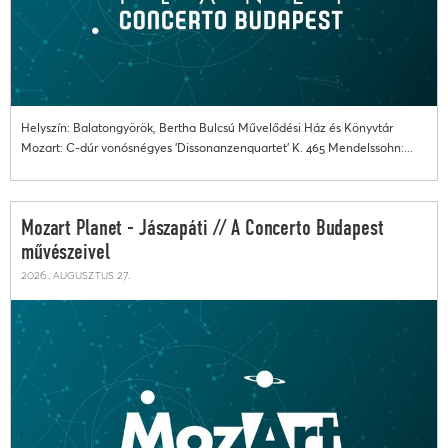
Helyszín: Balatongyörök, Bertha Bulcsú Művelődési Ház és Könyvtár
Mozart: C-dúr vonósnégyes 'Dissonanzenquartet' K. 465 Mendelssohn:...
Mozart Planet - Jászapáti // A Concerto Budapest
művészeivel
2026. augusztus 27.