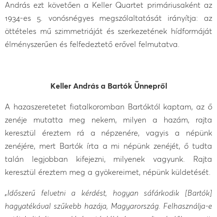
András ezt követően a Keller Quartet primáriusaként az
1934-es 5. vonósnégyes megszólaltatását irányítja: az
öttételes mű szimmetriáját és szerkezetének hídformáját
élményszerűen és felfedeztető erővel felmutatva.
Keller András a Bartók Ünnepről
A hazaszeretetet fiatalkoromban Bartóktól kaptam, az ő
zenéje mutatta meg nekem, milyen a hazám, rajta
keresztül éreztem rá a népzenére, vagyis a népünk
zenéjére, mert Bartók írta a mi népünk zenéjét, ő tudta
talán legjobban kifejezni, milyenek vagyunk. Rajta
keresztül éreztem meg a gyökereimet, népünk küldetését.
„Időszerű felvetni a kérdést, hogyan sáfárkodik [Bartók]
hagyatékával szűkebb hazája, Magyarország. Felhasználja-e