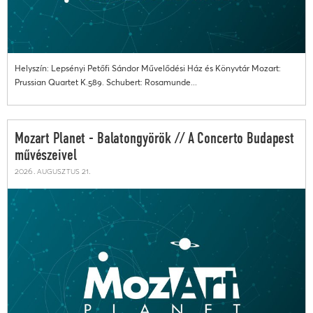
Helyszín: Lepsényi Petőfi Sándor Művelődési Ház és Könyvtár Mozart:
Prussian Quartet K.589. Schubert: Rosamunde...
Mozart Planet - Balatongyörök // A Concerto Budapest
művészeivel
2026. augusztus 21.