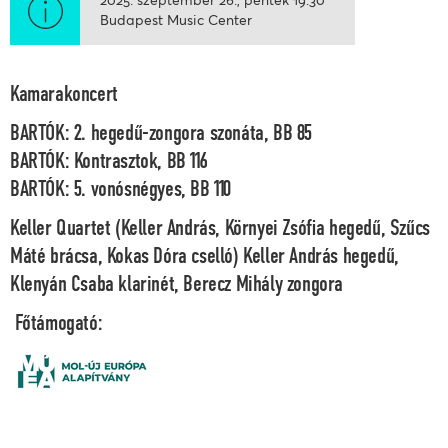
Budapest Music Center
Kamarakoncert
BARTÓK: 2. hegedű-zongora szonáta, BB 85
BARTÓK: Kontrasztok, BB 116
BARTÓK: 5. vonósnégyes, BB 110
Keller Quartet (Keller András, Környei Zsófia
hegedű
, Szűcs
Máté
brácsa
, Kokas Dóra
cselló
) Keller András
hegedű,
Klenyán Csaba
klarinét,
Berecz Mihály
zongora
Főtámogató: