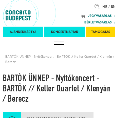
HU
EN
Mozart
JEGYVÁSÁRLÁS
Planet &
BÉRLETVÁSÁRLÁS
Petőfi
Külföldi
Kulturális
Felkéréses
AJÁNDÉKKÁRTYA
KONCERTNAPTÁR
TÁMOGATÁS
Koncertnaptár
turnék
Program
koncertek
BARTÓK ÜNNEP - Nyitókoncert - BARTÓK // Keller Quartet / Klenyán /
Berecz
BARTÓK ÜNNEP - Nyitókoncert -
BARTÓK // Keller Quartet / Klenyán
/ Berecz
2025. szeptember 26.
péntek
19:30