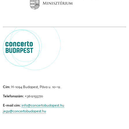
Cím:
H-1094 Budapest, Páva u. 10–12.
Telefonszám:
+3612155770
E-mail cím:
info@concertobudapest.hu
jegy@concertobudapest.hu