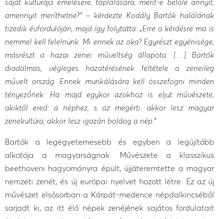
saját kultúrája emelésére, táplálására, merít-e belőle annyit,
amennyit meríthetne?” – kérdezte Kodály Bartók halálának
tizedik évfordulóján, majd így folytatta: „Erre a kérdésre ma is
nemmel kell felelnünk. Mi ennek az oka? Egyrészt egyénisége,
másrészt a hazai zenei műveltség állapota. […] Bartók
diadalmas, végleges hazatérésének feltétele a zeneileg
művelt ország. Ennek munkálására kell összefogni minden
tényezőnek. Ha majd egykor azokhoz is eljut művészete,
akiktől ered: a néphez, s az megérti: akkor lesz magyar
zenekultúra, akkor lesz igazán boldog a nép.”
Bartók a legegyetemesebb és egyben a legújítóbb
alkotója a magyarságnak. Művészete a klasszikus
beethoveni hagyományra épült, újjáteremtette a magyar
nemzeti zenét, és új európai nyelvet hozott létre. Ez az új
művészet elsősorban a Kárpát-medence népdalkincséből
sarjadt ki, az itt élő népek zenéjének sajátos fordulatait