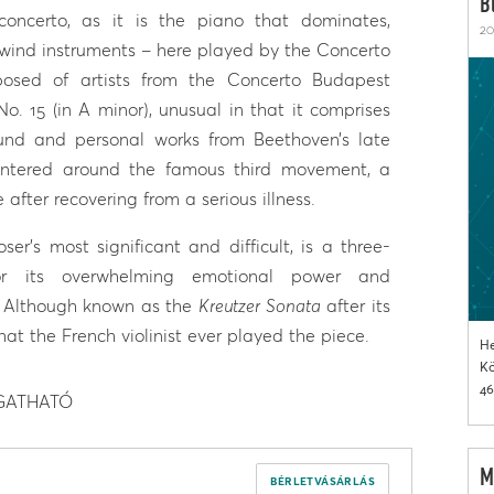
B
oncerto, as it is the piano that dominates,
20
wind instruments – here played by the Concerto
sed of artists from the Concerto Budapest
. 15 (in A minor), unusual in that it comprises
und and personal works from Beethoven’s late
centered around the famous third movement, a
after recovering from a serious illness.
r’s most significant and difficult, is a three-
 its overwhelming emotional power and
e. Although known as the
Kreutzer Sonata
after its
that the French violinist ever played the piece.
He
Kö
46
OGATHATÓ
M
BÉRLETVÁSÁRLÁS