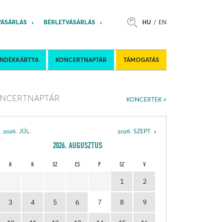
VÁSÁRLÁS
BÉRLETVÁSÁRLÁS
HU
EN
s
Felkéréses koncertek
Nemzetközi 
ÁNDÉKKÁRTYA
KONCERTNAPTÁR
TÁMOGATÁS
NCERTNAPTÁR
KONCERTEK
2026. JÚL.
2026. SZEPT.
2026. AUGUSZTUS
H
K
SZ
CS
P
SZ
V
1
2
3
4
5
6
7
8
9