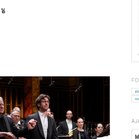
 16
FO
él
mű
AJ
M