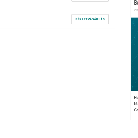
B
20
BÉRLETVÁSÁRLÁS
He
Mo
Ge