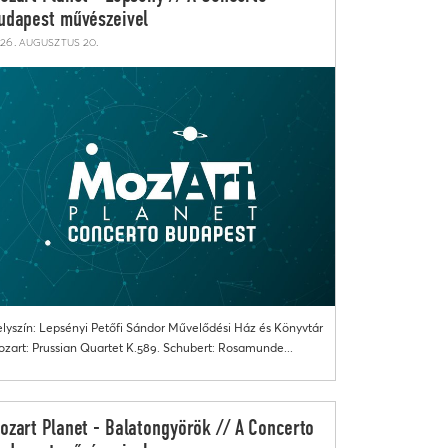
udapest művészeivel
26. augusztus 20.
lyszín: Lepsényi Petőfi Sándor Művelődési Ház és Könyvtár
zart: Prussian Quartet K.589. Schubert: Rosamunde...
ozart Planet - Balatongyörök // A Concerto