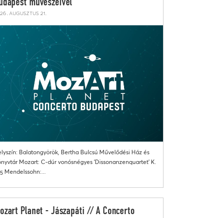
udapest művészeivel
26. augusztus 21.
lyszín: Balatongyörök, Bertha Bulcsú Művelődési Ház és
nyvtár Mozart: C-dúr vonósnégyes 'Dissonanzenquartet' K.
5 Mendelssohn:...
ozart Planet - Jászapáti // A Concerto