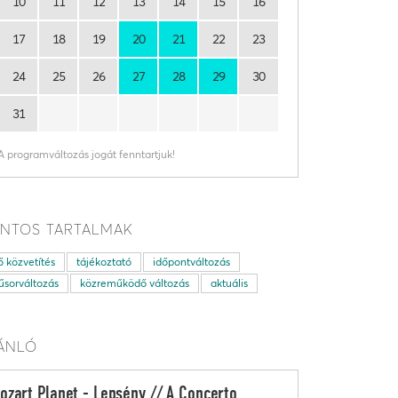
10
11
12
13
14
15
16
17
18
19
20
21
22
23
24
25
26
27
28
29
30
31
A programváltozás jogát fenntartjuk!
NTOS TARTALMAK
ő közvetítés
tájékoztató
időpontváltozás
sorváltozás
közreműködő változás
aktuális
ÁNLÓ
ozart Planet - Lepsény // A Concerto