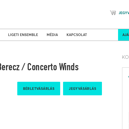
JEGY
Mozart Planet & Petőfi Kulturáli
ldi turnék
Program
LIGETI ENSEMBLE
MÉDIA
KAPCSOLAT
AJ
KO
erecz / Concerto Winds
BÉRLETVÁSÁRLÁS
JEGYVÁSÁRLÁS