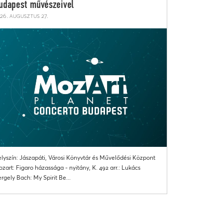
udapest művészeivel
26. augusztus 27.
lyszín: Jászapáti, Városi Könyvtár és Művelődési Központ
zart: Figaro házassága - nyitány, K. 492 arr.: Lukács
rgely Bach: My Spirit Be...