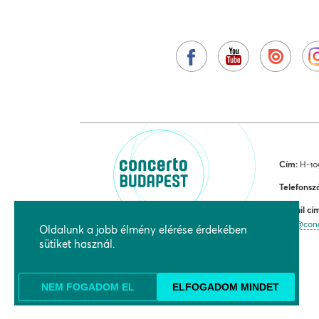
Cím:
H-109
Telefonsz
E-mail cí
jegy@con
Oldalunk a jobb élmény elérése érdekében
sütiket használ.
NEM FOGADOM EL
ELFOGADOM MINDET