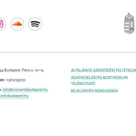
4 Budapest, Páva u. 10–12.
ÁLTALÁNOS SZERZŐDÉSI FELTÉTELE
ADATKEZELÉSI ÉS ADATVÉDELMI
ám:
+3612155770
TÁJÉKOZTATÓ
m:
info@concertobudapest.hu
BEJELENTÉSI RENDSZEREK
certobudapest.hu