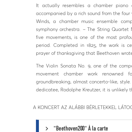
It actually resembles a chamber piano c
accompanied by a rich sound from the four 
Winds, a chamber music ensemble compo
symphony orchestra. – The String Quartet No
five movements, is one of the most profo
period. Completed in 1825, the work is 
prayer of thanksgiving that Beethoven wrote 
The Violin Sonata No. 9, one of the compose
movement chamber work renowned for
groundbreaking, almost concerto-like, styl
dedicatee, Rodolphe Kreutzer, it is unlikely 
A KONCERT AZ ALÁBBI BÉRLETEKKEL LÁT
"Beethoven200" À la carte