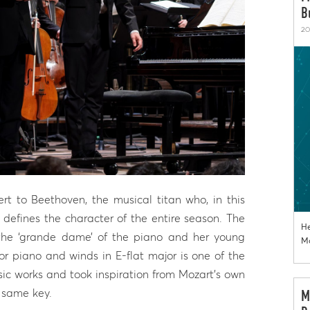
B
20
rt to Beethoven, the musical titan who, in this
 defines the character of the entire season. The
He
, the ‘grande dame’ of the piano and her young
Mo
or piano and winds in E-flat major is one of the
c works and took inspiration from Mozart’s own
 same key.
M