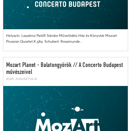
Helyszín: Lepsényi Petőfi Sándor Művelődési Ház és Könyvtár Mozart:
Prussian Quartet K.589. Schubert: Rosamunde...
Mozart Planet - Balatongyörök // A Concerto Budapest
művészeivel
2026. augusztus 21.