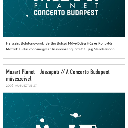
Helyszín: Balatongyörök, Bertha Bulcsú Művelődési Ház és Könyvtár
Mozart: C-dúr vonósnégyes 'Dissonanzenquartet' K. 465 Mendelssohn:...
Mozart Planet - Jászapáti // A Concerto Budapest
művészeivel
2026. augusztus 27.