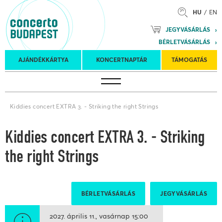
HU
EN
Mozart
JEGYVÁSÁRLÁS
Planet &
BÉRLETVÁSÁRLÁS
Petőfi
Külföldi
Kulturális
Felkéréses
AJÁNDÉKKÁRTYA
KONCERTNAPTÁR
TÁMOGATÁS
Koncertnaptár
turnék
Program
koncertek
Kiddies concert EXTRA 3. - Striking the right Strings
Kiddies concert EXTRA 3. - Striking
the right Strings
BÉRLETVÁSÁRLÁS
JEGYVÁSÁRLÁS
2027. április 11.
vasárnap
15:00