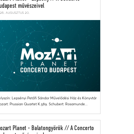
udapest művészeivel
26. augusztus 20.
lyszín: Lepsényi Petőfi Sándor Művelődési Ház és Könyvtár
zart: Prussian Quartet K.589. Schubert: Rosamunde...
ozart Planet - Balatongyörök // A Concerto