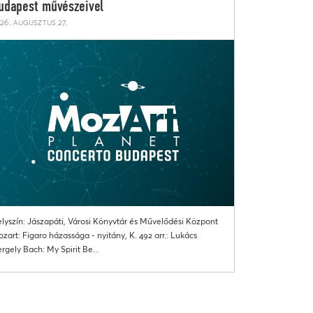
udapest művészeivel
26. augusztus 27.
lyszín: Jászapáti, Városi Könyvtár és Művelődési Központ
zart: Figaro házassága - nyitány, K. 492 arr.: Lukács
rgely Bach: My Spirit Be...