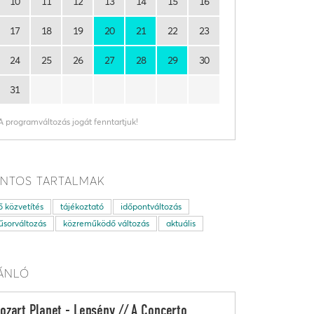
10
11
12
13
14
15
16
17
18
19
20
21
22
23
24
25
26
27
28
29
30
31
A programváltozás jogát fenntartjuk!
NTOS TARTALMAK
ő közvetítés
tájékoztató
időpontváltozás
sorváltozás
közreműködő változás
aktuális
ÁNLÓ
ozart Planet - Lepsény // A Concerto