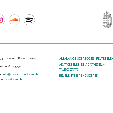
4 Budapest, Páva u. 10–12.
ÁLTALÁNOS SZERZŐDÉSI FELTÉTELE
ADATKEZELÉSI ÉS ADATVÉDELMI
ám:
+3612155770
TÁJÉKOZTATÓ
m:
info@concertobudapest.hu
BEJELENTÉSI RENDSZEREK
certobudapest.hu