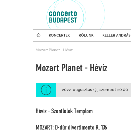
Koncertnaptár
Külfö
KONCERTEK
RÓLUNK
KELLER ANDRÁS
Mozart Planet - Hévíz
Mozart Planet - Hévíz
2022. augusztus 13.
szombat
20:00
Hévíz - Szentlélek Templom
MOZART: D-dúr divertimento K. 136