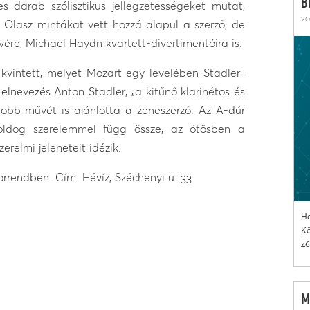
B
 darab szólisztikus jellegzetességeket mutat,
20
 Olasz mintákat vett hozzá alapul a szerző, de
re, Michael Haydn kvartett-divertimentóira is.
kvintett, melyet Mozart egy levelében Stadler-
 elnevezés Anton Stadler, „a kitűnő klarinétos és
több művét is ajánlotta a zeneszerző. Az A-dúr
oldog szerelemmel függ össze, az ötösben a
relmi jeleneteit idézik.
sorrendben. Cím: Hévíz, Széchenyi u. 33.
He
Kö
46
M