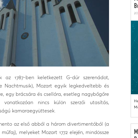
B
20
k az 1787-ben keletkezett G-dúr szerenádot,
ine Nachtmusik), Mozart egyik legkedveltebb és
, egy brácsára és csellóra, esetleg nagybőgőre
He
vonatkozóan nincs külön szerzői utasítás,
Mo
gyságú kamaraegyüttesek.
mento az első abból a három divertimentóból (a
M
műfaj), melyeket Mozart 1772 elején, mindössze