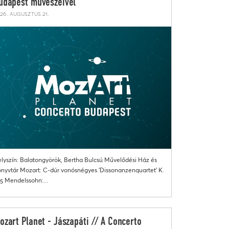
udapest művészeivel
26. augusztus 21.
lyszín: Balatongyörök, Bertha Bulcsú Művelődési Ház és
nyvtár Mozart: C-dúr vonósnégyes 'Dissonanzenquartet' K.
5 Mendelssohn:...
ozart Planet - Jászapáti // A Concerto