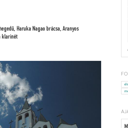
hegedű,
Haruka Nagao
brácsa,
Aranyos
a
klarinét
FO
él
mű
AJ
M