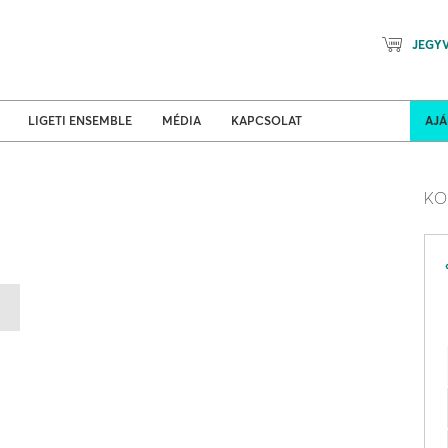
JEGY
Mozart Planet & Petőfi Kulturáli
ldi turnék
Program
LIGETI ENSEMBLE
MÉDIA
KAPCSOLAT
AJ
KO