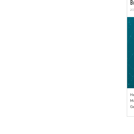
B
20
He
Mo
Ge