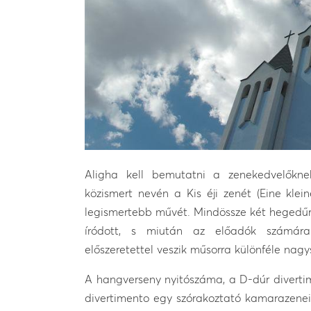
Aligha kell bemutatni a zenekedvelőkne
közismert nevén a Kis éji zenét (Eine kle
legismertebb művét. Mindössze két hegedűre
íródott, s miután az előadók számára 
előszeretettel veszik műsorra különféle na
A hangverseny nyitószáma, a D-dúr diverti
divertimento egy szórakoztató kamarazenei 