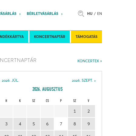
VÁSÁRLÁS
BÉRLETVÁSÁRLÁS
HU
EN
s
Felkéréses koncertek
Nemzetközi 
ÁNDÉKKÁRTYA
KONCERTNAPTÁR
TÁMOGATÁS
NCERTNAPTÁR
KONCERTEK
2026. JÚL.
2026. SZEPT.
2026. AUGUSZTUS
H
K
SZ
CS
P
SZ
V
1
2
3
4
5
6
7
8
9