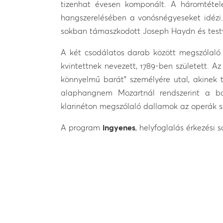
tizenhat évesen komponált. A háromtételes
hangszerelésében a vonósnégyeseket idézi.
sokban támaszkodott Joseph Haydn és testvé
A két csodálatos darab között megszólaló 
kvintettnek nevezett, 1789-ben született. Az
könnyelmű barát” személyére utal, akinek 
alaphangnem Mozartnál rendszerint a b
klarinéton megszólaló dallamok az operák sze
A program
ingyenes
, helyfoglalás érkezési 