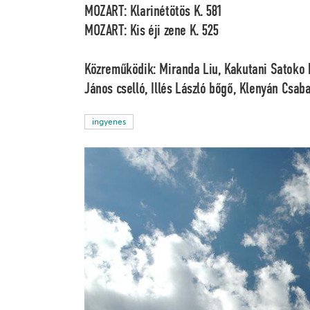
MOZART: Klarinétötös K. 581
MOZART: Kis éji zene K. 525
Közreműködik:
Miranda Liu
,
Kakutani Satoko
János
cselló,
Illés László
bőgő,
Klenyán Csab
ingyenes