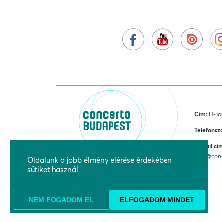
Cím:
H-109
Telefonsz
E-mail cí
jegy@con
Oldalunk a jobb élmény elérése érdekében
sütiket használ.
NEM FOGADOM EL
ELFOGADOM MINDET