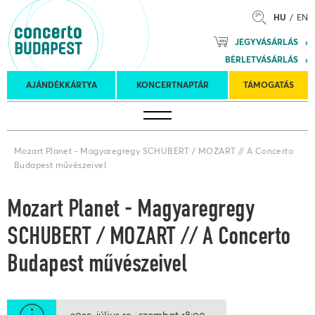
HU
EN
Mozart
JEGYVÁSÁRLÁS
Planet &
BÉRLETVÁSÁRLÁS
Petőfi
Külföldi
Kulturális
Felkéréses
AJÁNDÉKKÁRTYA
KONCERTNAPTÁR
TÁMOGATÁS
Koncertnaptár
turnék
Program
koncertek
Mozart Planet - Magyaregregy SCHUBERT / MOZART // A Concerto
Budapest művészeivel
Mozart Planet - Magyaregregy
SCHUBERT / MOZART // A Concerto
Budapest művészeivel
2025. július 19.
szombat
18:00