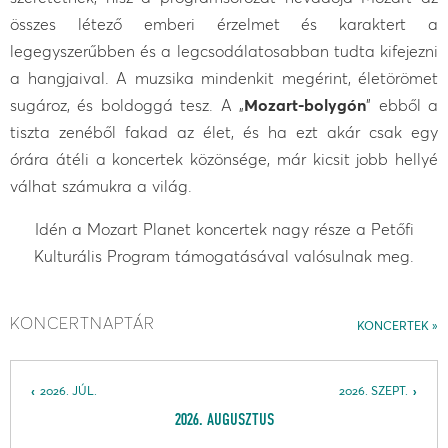
összes létező emberi érzelmet és karaktert a
legegyszerűbben és a legcsodálatosabban tudta kifejezni
a hangjaival. A muzsika mindenkit megérint, életörömet
sugároz, és boldoggá tesz. A „
Mozart-bolygón
” ebből a
tiszta zenéből fakad az élet, és ha ezt akár csak egy
órára átéli a koncertek közönsége, már kicsit jobb hellyé
válhat számukra a világ.
Idén a Mozart Planet koncertek nagy része a Petőfi
Kulturális Program támogatásával valósulnak meg.
KONCERTNAPTÁR
KONCERTEK
2026. JÚL.
2026. SZEPT.
2026. AUGUSZTUS