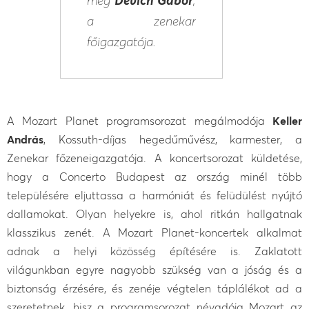
a zenekar
főigazgatója.
A Mozart Planet programsorozat megálmodója
Keller
András
, Kossuth-díjas hegedűművész, karmester, a
Zenekar főzeneigazgatója. A koncertsorozat küldetése,
hogy a Concerto Budapest az ország minél több
településére eljuttassa a harmóniát és felüdülést nyújtó
dallamokat. Olyan helyekre is, ahol ritkán hallgatnak
klasszikus zenét. A Mozart Planet-koncertek alkalmat
adnak a helyi közösség építésére is. Zaklatott
világunkban egyre nagyobb szükség van a jóság és a
biztonság érzésére, és zenéje végtelen táplálékot ad a
szeretetnek, hisz a programsorozat névadója Mozart az