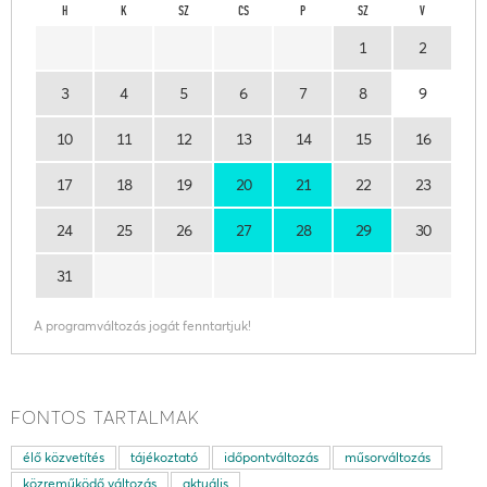
H
K
SZ
CS
P
SZ
V
1
2
3
4
5
6
7
8
9
10
11
12
13
14
15
16
17
18
19
20
21
22
23
24
25
26
27
28
29
30
31
A programváltozás jogát fenntartjuk!
FONTOS TARTALMAK
élő közvetítés
tájékoztató
időpontváltozás
műsorváltozás
közreműködő változás
aktuális