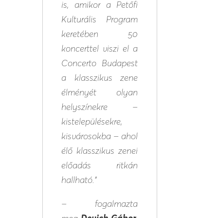
is, amikor a Petőfi
Kulturális Program
keretében 50
koncerttel viszi el a
Concerto Budapest
a klasszikus zene
élményét olyan
helyszínekre –
kistelepülésekre,
kisvárosokba – ahol
élő klasszikus zenei
előadás ritkán
hallható.”
– fogalmazta
meg
Devich Gábor
,