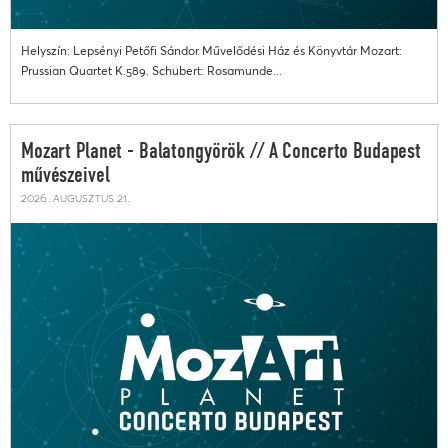
Helyszín: Lepsényi Petőfi Sándor Művelődési Ház és Könyvtár Mozart:
Prussian Quartet K.589. Schubert: Rosamunde...
Mozart Planet - Balatongyörök // A Concerto Budapest
művészeivel
2026. augusztus 21.