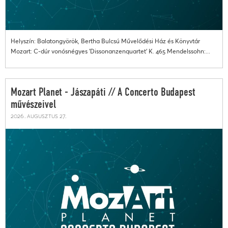
Helyszín: Balatongyörök, Bertha Bulcsú Művelődési Ház és Könyvtár
Mozart: C-dúr vonósnégyes 'Dissonanzenquartet' K. 465 Mendelssohn:...
Mozart Planet - Jászapáti // A Concerto Budapest
művészeivel
2026. augusztus 27.