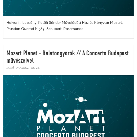
Helyszín: Lepsényi Petőfi Sándor Művelődési Ház és Könyvtár Mozart:
Prussian Quartet K.589. Schubert: Rosamunde...
Mozart Planet - Balatongyörök // A Concerto Budapest
művészeivel
2026. augusztus 21.