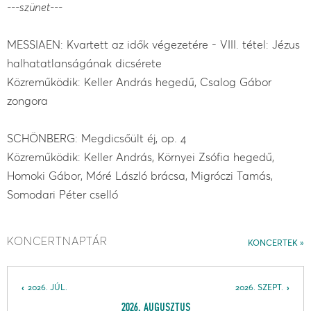
---szünet---
MESSIAEN: Kvartett az idők végezetére - VIII. tétel: Jézus
halhatatlanságának dicsérete
Közreműködik: Keller András hegedű, Csalog Gábor
zongora
SCHÖNBERG: Megdicsőült éj, op. 4
Közreműködik: Keller András, Környei Zsófia hegedű,
Homoki Gábor, Móré László brácsa, Migróczi Tamás,
Somodari Péter cselló
KONCERTNAPTÁR
KONCERTEK
2026. JÚL.
2026. SZEPT.
2026. AUGUSZTUS