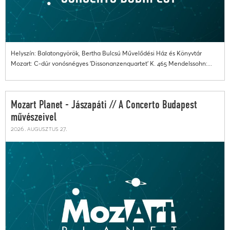
Helyszín: Balatongyörök, Bertha Bulcsú Művelődési Ház és Könyvtár
Mozart: C-dúr vonósnégyes 'Dissonanzenquartet' K. 465 Mendelssohn:...
Mozart Planet - Jászapáti // A Concerto Budapest
művészeivel
2026. augusztus 27.