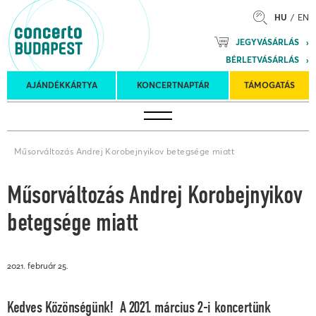
HU
EN
Mozart
JEGYVÁSÁRLÁS
Planet &
BÉRLETVÁSÁRLÁS
Petőfi
Külföldi
Kulturális
Felkéréses
AJÁNDÉKKÁRTYA
KONCERTNAPTÁR
TÁMOGATÁS
Koncertnaptár
turnék
Program
koncertek
Műsorváltozás Andrej Korobejnyikov betegsége miatt
Műsorváltozás Andrej Korobejnyikov
betegsége miatt
2021. február 25.
Kedves Közönségünk! A 2021. március 2-i koncertünk