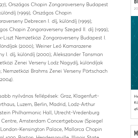
B
1997); Országos Chopin Zongoraverseny Budapest
20
, különdíj (1999); Országos Chopin
raverseny Debrecen I. díj, különdíj (1999);
gos Chopin Zongoraverseny Szeged II. díj (1999);
k-Liszt Nemzetközi Zongoraverseny Budapest I.
különdíjak (2000); Weiner Leó Kamarazene
ny I. díj, különdíj (2000); Alekszander Tansman
tközi Zenei Verseny Lodz Nagydíj, különdíjak
); Nemzetközi Brahms Zenei Verseny Pörtschach
 (2004).
sabb nyilvános fellépések: Graz, Klagenfurt-
He
Kö
rthaus, Luzern, Berlin, Madrid, Lodz-Arthur
46
stein Philharmonic Hall, Utrecht-Vredenburg
 Centre, Amsterdam Concertgebouw (Spiegel
, London-Kensington Palace, Mallorca Chopin
M
al 1999, Boston, Hendersonville, Illinois State