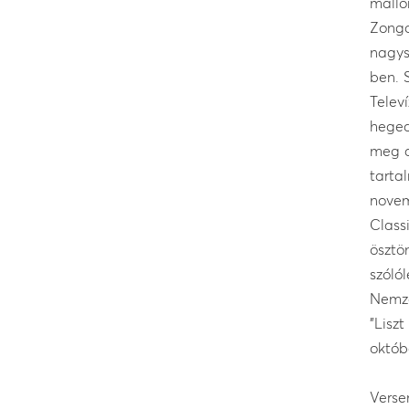
mallo
Zongo
nagys
ben. 
Telev
heged
meg a
tarta
novem
Class
ösztö
szóló
Nemze
"Lisz
októb
Verse