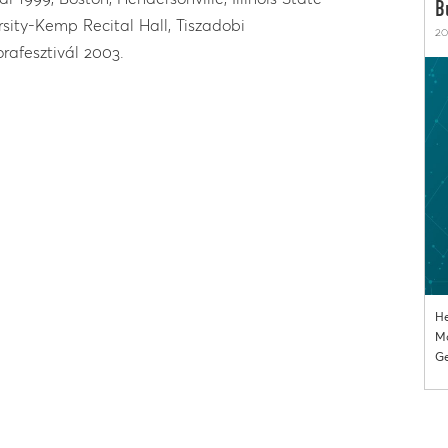
B
rsity-Kemp Recital Hall, Tiszadobi
20
rafesztivál 2003.
He
Mo
Ge