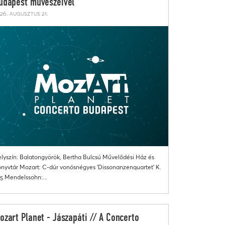
udapest művészeivel
26. augusztus 21.
lyszín: Balatongyörök, Bertha Bulcsú Művelődési Ház és
nyvtár Mozart: C-dúr vonósnégyes 'Dissonanzenquartet' K.
5 Mendelssohn:...
ozart Planet - Jászapáti // A Concerto