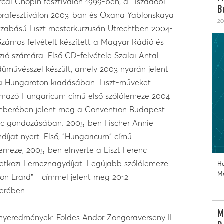
rcai Chopin fesztiválon 1999-ben, a Tiszadobi
B
rafesztiválon 2003-ban és Oxana Yablonskaya
20
zabású Liszt mesterkurzusán Utrechtben 2004-
Számos felvételt készített a Magyar Rádió és
ízió számára. Első CD-felvétele Szalai Antal
űművésszel készült, amely 2003 nyarán jelent
 Hungaroton kiadásában. Liszt-műveket
lmazó Hungaricum című első szólólemeze 2004
berében jelent meg a Convention Budapest
ic gondozásában. 2005-ben Fischer Annie
ndíjat nyert. Első, "Hungaricum" című
lemeze, 2005-ben elnyerte a Liszt Ferenc
tközi Lemeznagydíjat. Legújabb szólólemeze
He
Mo
t on Erard" - címmel jelent meg 2012
erében.
M
nyeredmények: Földes Andor Zongoraverseny II.