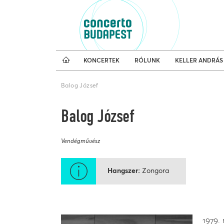
Koncertnaptár
Külfö
KONCERTEK
RÓLUNK
KELLER ANDRÁS
Balog József
Balog József
Vendégművész
Hangszer
Zongora
1979.