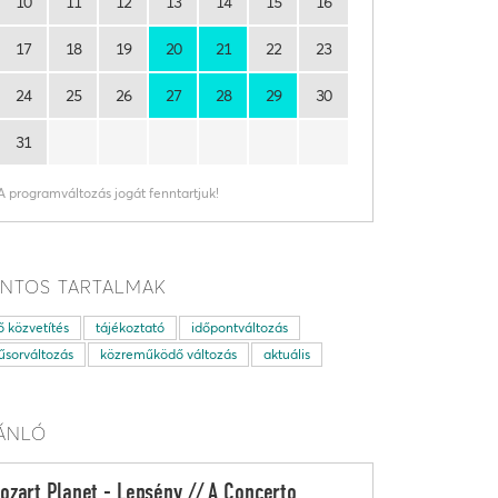
10
11
12
13
14
15
16
17
18
19
20
21
22
23
24
25
26
27
28
29
30
31
A programváltozás jogát fenntartjuk!
NTOS TARTALMAK
ő közvetítés
tájékoztató
időpontváltozás
sorváltozás
közreműködő változás
aktuális
ÁNLÓ
ozart Planet - Lepsény // A Concerto