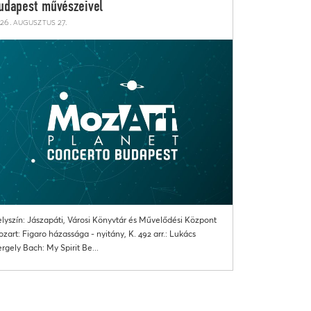
udapest művészeivel
26. augusztus 27.
lyszín: Jászapáti, Városi Könyvtár és Művelődési Központ
zart: Figaro házassága - nyitány, K. 492 arr.: Lukács
rgely Bach: My Spirit Be...