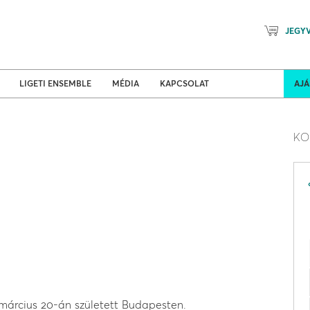
JEGY
Mozart Planet & Petőfi Kulturáli
ldi turnék
Program
LIGETI ENSEMBLE
MÉDIA
KAPCSOLAT
AJ
KO
 március 20-án született Budapesten.