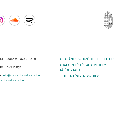
4 Budapest, Páva u. 10–12.
ÁLTALÁNOS SZERZŐDÉSI FELTÉTELE
ADATKEZELÉSI ÉS ADATVÉDELMI
ám:
+3612155770
TÁJÉKOZTATÓ
m:
info@concertobudapest.hu
BEJELENTÉSI RENDSZEREK
certobudapest.hu