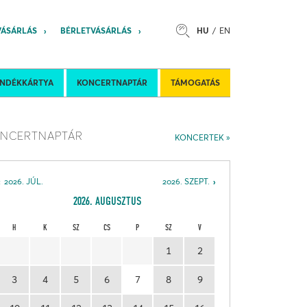
VÁSÁRLÁS
BÉRLETVÁSÁRLÁS
HU
EN
s
Felkéréses koncertek
Nemzetközi 
ÁNDÉKKÁRTYA
KONCERTNAPTÁR
TÁMOGATÁS
NCERTNAPTÁR
KONCERTEK
2026. JÚL.
2026. SZEPT.
2026. AUGUSZTUS
H
K
SZ
CS
P
SZ
V
1
2
3
4
5
6
7
8
9