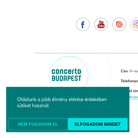
Cím:
H-109
Telefonsz
E-mail cí
jegy@con
Oldalunk a jobb élmény elérése érdekében
sütiket használ.
NEM FOGADOM EL
ELFOGADOM MINDET