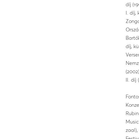
díj (
I. díj
Zongo
Orszá
Bartó
díj, 
Verse
Nemze
(2002
II. díj
Fonto
Konze
Rubin
Music
zaal)
Festiv