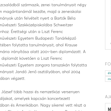
zcsaládból származik, zenei tanulmányait négy
n magántanárnál kezdte, majd a zeneiskolai
mányok után felvételt nyert a Bartók Béla
űvészeti Szakközépiskolába Schweitzer
inhoz. Érettségi után a Liszt Ferenc
űvészeti Egyetem Budapesti Tanárképző
etében folytatta tanulmányait, ahol Krause
ária irányítása alatt 2001-ben diplomázott. A
i diplomát követően a Liszt Ferenc
FO
űvészeti Egyetem zongora tanszakán folytatta
mányait Jandó Jenő osztályában, ahol 2004
él
ában végzett.
mű
 József több hazai és nemzetközi versenyen
AJ
 díjakat, amelyek kapcsán koncertezett
ában és Amerikában. Nagy sikerrel vett részt a
M