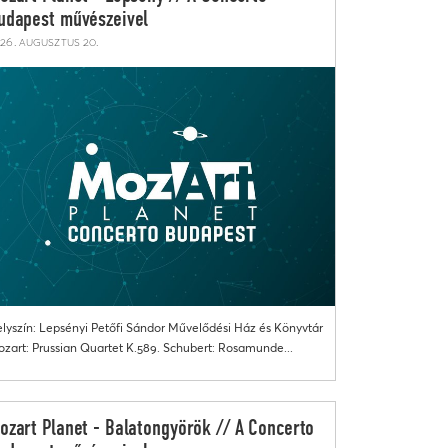
udapest művészeivel
26. augusztus 20.
lyszín: Lepsényi Petőfi Sándor Művelődési Ház és Könyvtár
zart: Prussian Quartet K.589. Schubert: Rosamunde...
ozart Planet - Balatongyörök // A Concerto