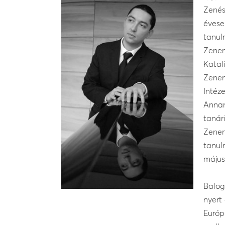
Zenés
évese
tanul
Zenem
Katal
Zenem
Intéz
Annam
tanár
Zenem
tanul
május
Balog
nyert
Európ