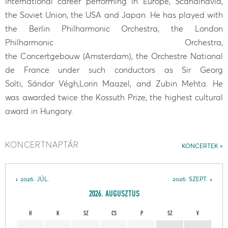
international career performing in Europe, Scandinavia,
the Soviet Union, the USA and Japan. He has played with
the Berlin Philharmonic Orchestra, the London
Philharmonic Orchestra,
the Concertgebouw (Amsterdam), the Orchestre National
de France under such conductors as Sir Georg
Solti, Sándor Végh,Lorin Maazel, and Zubin Mehta. He
was awarded twice the Kossuth Prize, the highest cultural
award in Hungary.
KONCERTNAPTÁR
KONCERTEK
2026. JÚL.
2026. SZEPT.
2026. AUGUSZTUS
H
K
SZ
CS
P
SZ
V