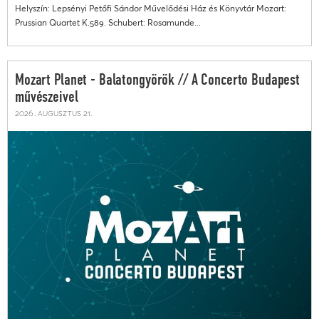
Helyszín: Lepsényi Petőfi Sándor Művelődési Ház és Könyvtár Mozart:
Prussian Quartet K.589. Schubert: Rosamunde...
Mozart Planet - Balatongyörök // A Concerto Budapest
művészeivel
2026. augusztus 21.