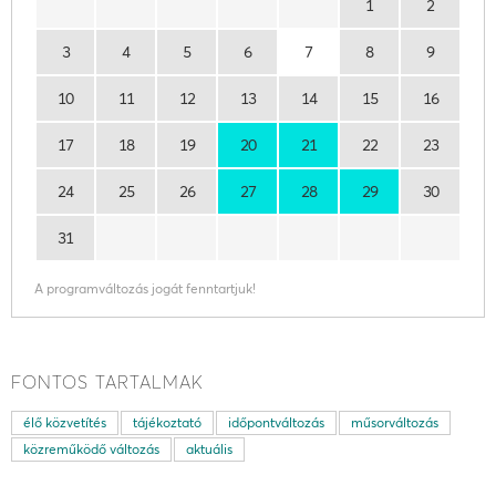
1
2
3
4
5
6
7
8
9
10
11
12
13
14
15
16
17
18
19
20
21
22
23
24
25
26
27
28
29
30
31
A programváltozás jogát fenntartjuk!
FONTOS TARTALMAK
élő közvetítés
tájékoztató
időpontváltozás
műsorváltozás
közreműködő változás
aktuális