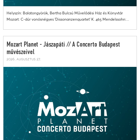
Helyszín: Balatongyörök, Bertha Bulcsú Művelődési Ház és Könyvtár
Mozart: C-dúr vonósnégyes 'Dissonanzenquartet' K. 465 Mendelssohn:...
Mozart Planet - Jászapáti // A Concerto Budapest
művészeivel
2026. augusztus 27.