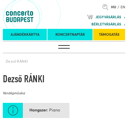
HU
EN
Mozart
JEGYVÁSÁRLÁS
Planet &
BÉRLETVÁSÁRLÁS
Petőfi
Külföldi
Kulturális
Felkéréses
AJÁNDÉKKÁRTYA
KONCERTNAPTÁR
TÁMOGATÁS
Koncertnaptár
turnék
Program
koncertek
Dezső RÁNKI
Dezső RÁNKI
Vendégművész
Hangszer
Piano