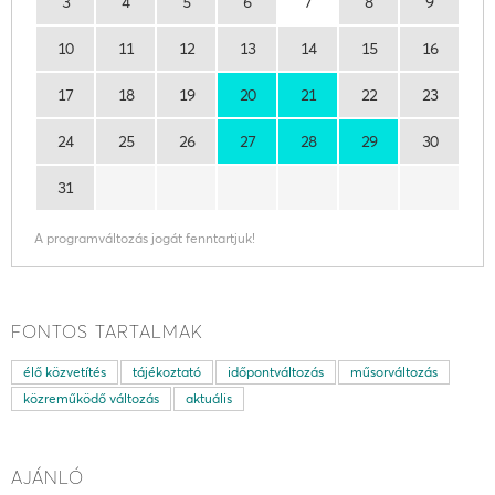
3
4
5
6
7
8
9
10
11
12
13
14
15
16
17
18
19
20
21
22
23
24
25
26
27
28
29
30
31
A programváltozás jogát fenntartjuk!
FONTOS TARTALMAK
élő közvetítés
tájékoztató
időpontváltozás
műsorváltozás
közreműködő változás
aktuális
AJÁNLÓ