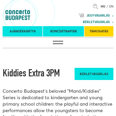
HU
EN
Mozart
JEGYVÁSÁRLÁS
Planet &
BÉRLETVÁSÁRLÁS
Petőfi
Külföldi
Kulturális
Felkéréses
AJÁNDÉKKÁRTYA
KONCERTNAPTÁR
TÁMOGATÁS
Koncertnaptár
turnék
Program
koncertek
Kiddies Extra 3PM
BÉRLETVÁSÁRLÁS
Concerto Budapest's beloved "Manó/Kiddies"
Series is dedicated to kindergarten and young
primary school children: the playful and interactive
performances allow the youngsters to become