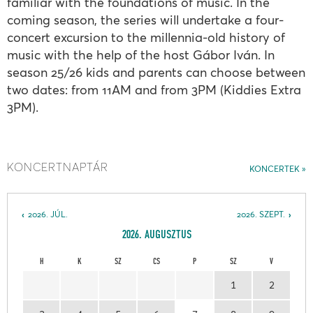
familiar with the foundations of music. In the
coming season, the series will undertake a four-
concert excursion to the millennia-old history of
music with the help of the host Gábor Iván. In
season 25/26 kids and parents can choose between
two dates: from 11AM and from 3PM (Kiddies Extra
3PM).
KONCERTNAPTÁR
KONCERTEK
2026. JÚL.
2026. SZEPT.
2026. AUGUSZTUS
H
K
SZ
CS
P
SZ
V
1
2