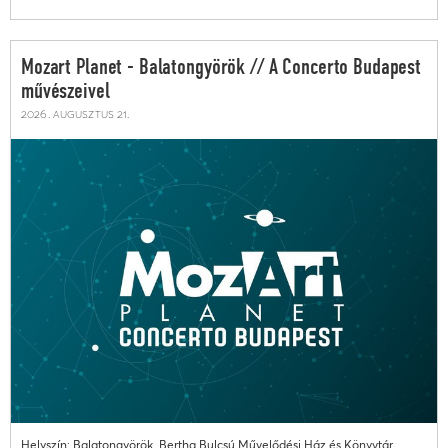
Mozart Planet - Balatongyörök // A Concerto Budapest
művészeivel
2026. augusztus 21.
Helyszín: Balatongyörök, Bertha Bulcsú Művelődési Ház és Könyvtár