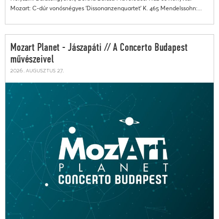
Mozart: C-dúr vonósnégyes 'Dissonanzenquartet' K. 465 Mendelssohn:...
Mozart Planet - Jászapáti // A Concerto Budapest
művészeivel
2026. augusztus 27.