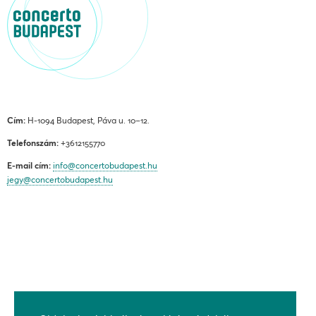
Cím:
H-1094 Budapest, Páva u. 10–12.
Telefonszám:
+3612155770
E-mail cím:
info@concertobudapest.hu
jegy@concertobudapest.hu
ÁLTALÁNOS SZERZŐDÉSI FELTÉTELEK
ADATKEZELÉSI ÉS ADATVÉDELMI TÁJÉKOZTATÓ