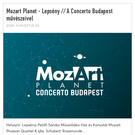
Mozart Planet - Lepsény // A Concerto Budapest
művészeivel
2026. augusztus 20.
Helyszín: Lepsényi Petőfi Sándor Művelődési Ház és Könyvtár Mozart:
Prussian Quartet K.589. Schubert: Rosamunde...