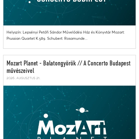
Helyszín: Lepsényi Petőfi Sándor Művelődési Ház és Könyvtár Mozart:
Prussian Quartet K.589. Schubert: Rosamunde...
Mozart Planet - Balatongyörök // A Concerto Budapest
művészeivel
2026. augusztus 21.