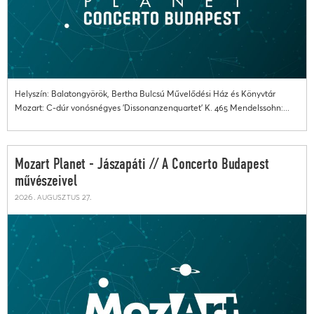
Helyszín: Balatongyörök, Bertha Bulcsú Művelődési Ház és Könyvtár
Mozart: C-dúr vonósnégyes 'Dissonanzenquartet' K. 465 Mendelssohn:...
Mozart Planet - Jászapáti // A Concerto Budapest
művészeivel
2026. augusztus 27.