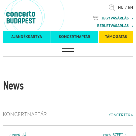
HU
EN
Mozart
JEGYVÁSÁRLÁS
Planet &
BÉRLETVÁSÁRLÁS
Petőfi
Külföldi
Kulturális
Felkéréses
AJÁNDÉKKÁRTYA
KONCERTNAPTÁR
TÁMOGATÁS
Koncertnaptár
turnék
Program
koncertek
News
KONCERTNAPTÁR
KONCERTEK
2026. JÚL.
2026. SZEPT.