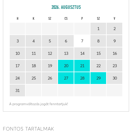
2026. AUGUSZTUS
H
K
SZ
CS
P
SZ
V
1
2
3
4
5
6
7
8
9
10
11
12
13
14
15
16
17
18
19
20
21
22
23
24
25
26
27
28
29
30
31
A programváltozás jogát fenntartjuk!
FONTOS TARTALMAK