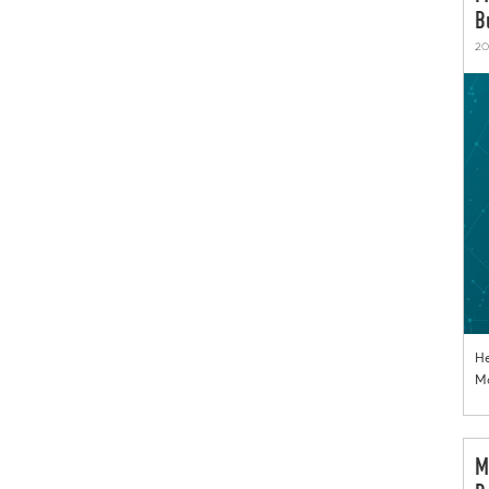
B
20
He
Mo
M