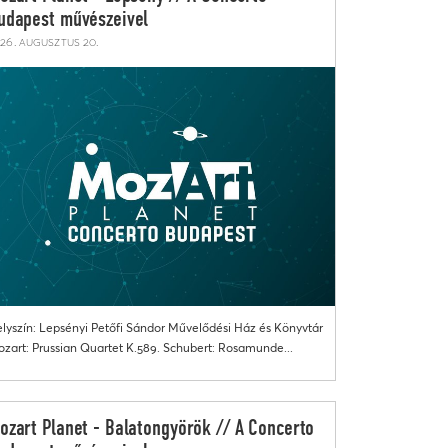
udapest művészeivel
26. augusztus 20.
lyszín: Lepsényi Petőfi Sándor Művelődési Ház és Könyvtár
zart: Prussian Quartet K.589. Schubert: Rosamunde...
ozart Planet - Balatongyörök // A Concerto