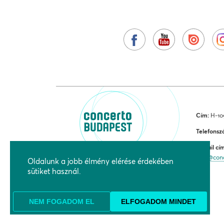
Cím:
H-109
Telefonsz
E-mail cí
jegy@con
Oldalunk a jobb élmény elérése érdekében
sütiket használ.
NEM FOGADOM EL
ELFOGADOM MINDET