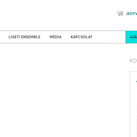
JEGY
Mozart Planet & Petőfi Kulturáli
ldi turnék
Program
LIGETI ENSEMBLE
MÉDIA
KAPCSOLAT
AJ
KO