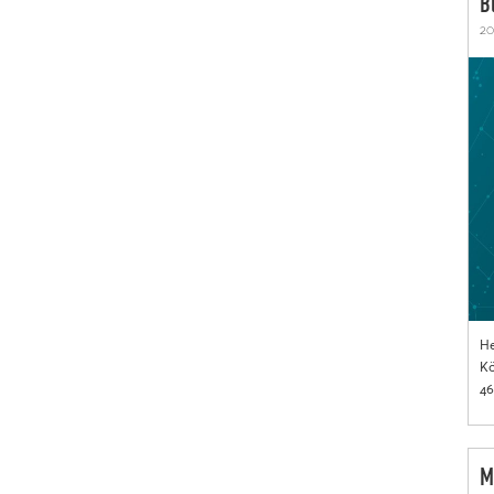
B
20
He
Kö
46
M