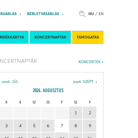
VÁSÁRLÁS
BÉRLETVÁSÁRLÁS
HU
EN
s
Felkéréses koncertek
Nemzetközi 
ÁNDÉKKÁRTYA
KONCERTNAPTÁR
TÁMOGATÁS
NCERTNAPTÁR
KONCERTEK
2026. JÚL.
2026. SZEPT.
2026. AUGUSZTUS
H
K
SZ
CS
P
SZ
V
1
2
3
4
5
6
7
8
9