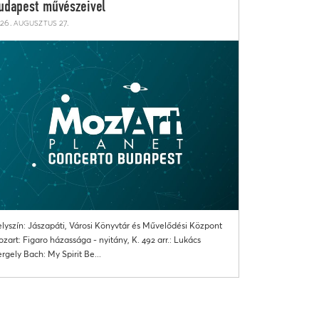
udapest művészeivel
26. augusztus 27.
lyszín: Jászapáti, Városi Könyvtár és Művelődési Központ
zart: Figaro házassága - nyitány, K. 492 arr.: Lukács
rgely Bach: My Spirit Be...