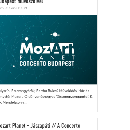
udapest művészeivel
26. augusztus 21.
lyszín: Balatongyörök, Bertha Bulcsú Művelődési Ház és
nyvtár Mozart: C-dúr vonósnégyes 'Dissonanzenquartet' K.
5 Mendelssohn:...
ozart Planet - Jászapáti // A Concerto