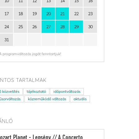
10
11
12
13
14
15
16
17
18
19
20
21
22
23
24
25
26
27
28
29
30
31
A programváltozás jogát fenntartjuk!
NTOS TARTALMAK
ő közvetítés
tájékoztató
időpontváltozás
sorváltozás
közreműködő változás
aktuális
ÁNLÓ
ozart Planet - Lepsény // A Concerto