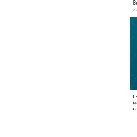
B
20
He
Mo
Ge