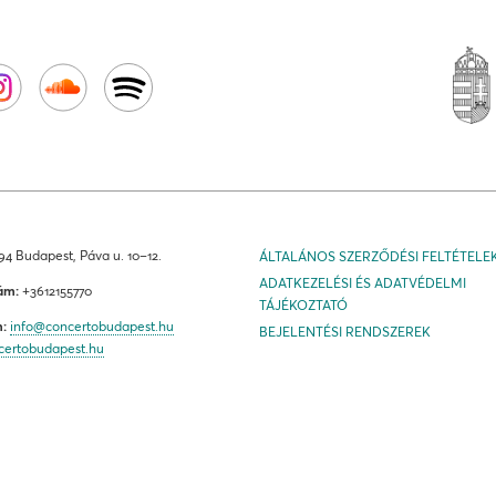
4 Budapest, Páva u. 10–12.
ÁLTALÁNOS SZERZŐDÉSI FELTÉTELE
ADATKEZELÉSI ÉS ADATVÉDELMI
ám:
+3612155770
TÁJÉKOZTATÓ
m:
info@concertobudapest.hu
BEJELENTÉSI RENDSZEREK
certobudapest.hu