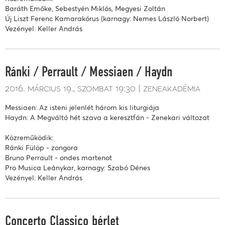
Baráth Emőke, Sebestyén Miklós, Megyesi Zoltán
Új Liszt Ferenc Kamarakórus (karnagy: Nemes László Norbert)
Vezényel: Keller András
Ránki / Perrault / Messiaen / Haydn
2016. március 19.
szombat
19:30
zeneakadémia
Messiaen: Az isteni jelenlét három kis liturgiája
Haydn: A Megváltó hét szava a keresztfán - Zenekari változat
Közreműködik:
Ránki Fülöp - zongora
Bruno Perrault - ondes martenot
Pro Musica Leánykar, karnagy: Szabó Dénes
Vezényel: Keller András
Concerto Classico bérlet