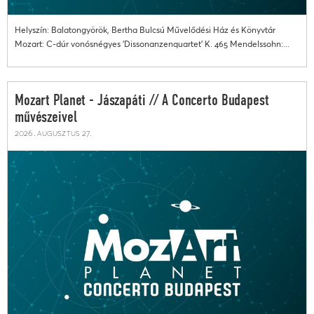
Helyszín: Balatongyörök, Bertha Bulcsú Művelődési Ház és Könyvtár
Mozart: C-dúr vonósnégyes 'Dissonanzenquartet' K. 465 Mendelssohn:...
Mozart Planet - Jászapáti // A Concerto Budapest
művészeivel
2026. augusztus 27.