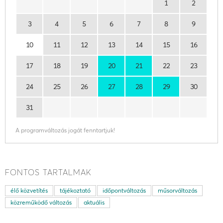
1
2
3
4
5
6
7
8
9
10
11
12
13
14
15
16
17
18
19
20
21
22
23
24
25
26
27
28
29
30
31
A programváltozás jogát fenntartjuk!
FONTOS TARTALMAK
élő közvetítés
tájékoztató
időpontváltozás
műsorváltozás
közreműködő változás
aktuális