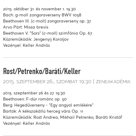
2015. október 31. és november 1. 19.30
Bach: g-moll zongoraverseny BWV 1058
Beethoven III. (c-moll) zongoraverseny op. 37
Arvo Pärt: Missa brevis
Beethoven V. "Sors" (c-moll) szimfónia Op. 67
Közreműködik: Jevgenyij Koroljov
Vezényel: Keller András
Rost/Petrenko/Baráti/Keller
2015. szeptember 26.
szombat
19:30
zeneakadémia
2015. szeptember 26 és 27. 19:30
Beethoven: F-dúr románc op. 50
Berg: Hegedűverseny - "Egy angyal emlékére"
Bartók: A kékszakállú herceg vára Op. 11
Közreműködik: Rost Andrea, Mikhail Petrenko, Baráti Kristóf
Vezényel: Keller András