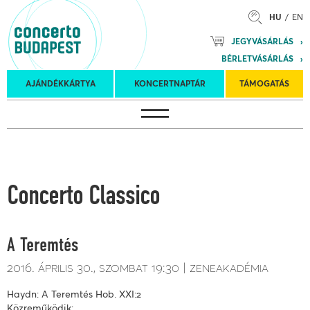
HU
EN
Mozart
JEGYVÁSÁRLÁS
Planet &
BÉRLETVÁSÁRLÁS
Petőfi
Külföldi
Kulturális
Felkéréses
AJÁNDÉKKÁRTYA
KONCERTNAPTÁR
TÁMOGATÁS
Koncertnaptár
turnék
Program
koncertek
Concerto Classico
A Teremtés
2016. április 30.
szombat
19:30
zeneakadémia
Haydn: A Teremtés Hob. XXI:2
Közreműködik: