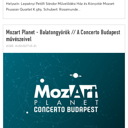
Helyszín: Lepsényi Petőfi Sándor Művelődési Ház és Könyvtár Mozart:
Prussian Quartet K.589. Schubert: Rosamunde...
Mozart Planet - Balatongyörök // A Concerto Budapest
művészeivel
2026. augusztus 21.