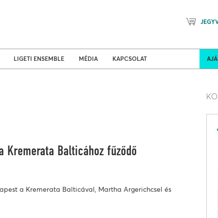
JEGY
Mozart Planet & Petőfi Kulturáli
ldi turnék
Program
LIGETI ENSEMBLE
MÉDIA
KAPCSOLAT
AJ
KO
a Kremerata Balticához fűződő
apest a Kremerata Balticával, Martha Argerichcsel és