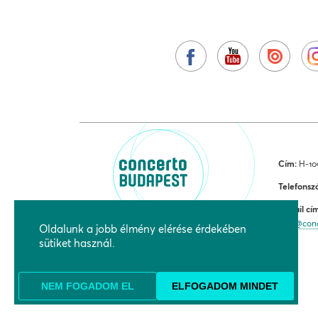
Cím:
H-109
Telefonsz
E-mail cí
jegy@con
Oldalunk a jobb élmény elérése érdekében
sütiket használ.
NEM FOGADOM EL
ELFOGADOM MINDET