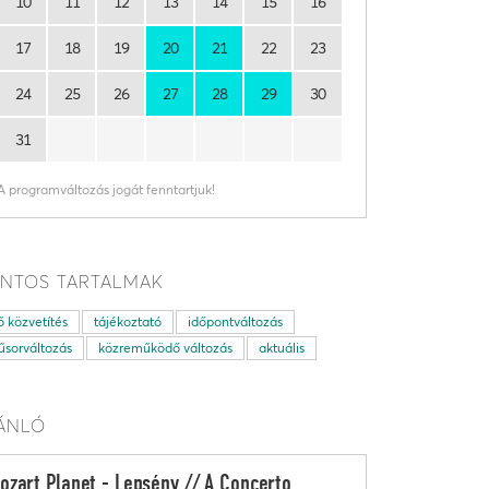
10
11
12
13
14
15
16
17
18
19
20
21
22
23
24
25
26
27
28
29
30
31
A programváltozás jogát fenntartjuk!
NTOS TARTALMAK
ő közvetítés
tájékoztató
időpontváltozás
sorváltozás
közreműködő változás
aktuális
ÁNLÓ
ozart Planet - Lepsény // A Concerto