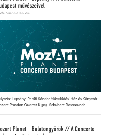
udapest művészeivel
26. augusztus 20.
lyszín: Lepsényi Petőfi Sándor Művelődési Ház és Könyvtár
zart: Prussian Quartet K.589. Schubert: Rosamunde...
ozart Planet - Balatongyörök // A Concerto