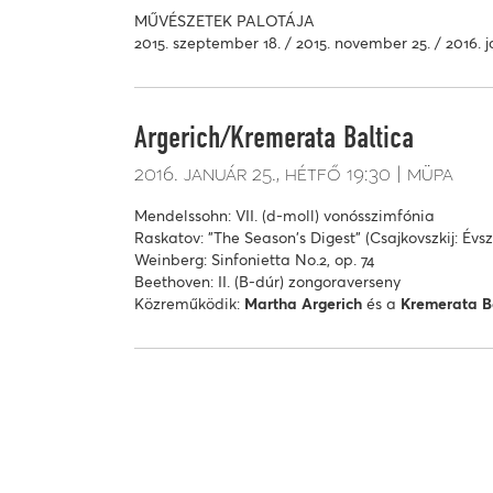
MŰVÉSZETEK PALOTÁJA
2015. szeptember 18. / 2015. november 25. / 2016. j
Argerich/Kremerata Baltica
2016. január 25.
hétfő
19:30
müpa
Mendelssohn: VII. (d-moll) vonósszimfónia
Raskatov: "The Season's Digest" (Csajkovszkij: Év
Weinberg: Sinfonietta No.2, op. 74
Beethoven: II. (B-dúr) zongoraverseny
Közreműködik:
Martha Argerich
és a
Kremerata B