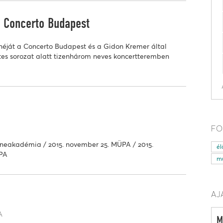
a Concerto Budapest
néját a Concerto Budapest és a Gidon Kremer által
tes sorozat alatt tizenhárom neves koncertteremben
FO
eneakadémia / 2015. november 25. MÜPA / 2015.
él
ÜPA
mű
AJ
a
M