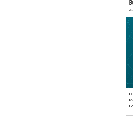
B
20
He
Mo
Ge