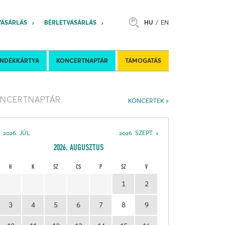
VÁSÁRLÁS
BÉRLETVÁSÁRLÁS
HU
EN
s
Felkéréses koncertek
Nemzetközi 
ÁNDÉKKÁRTYA
KONCERTNAPTÁR
TÁMOGATÁS
NCERTNAPTÁR
KONCERTEK
2026. JÚL.
2026. SZEPT.
2026. AUGUSZTUS
H
K
SZ
CS
P
SZ
V
1
2
3
4
5
6
7
8
9