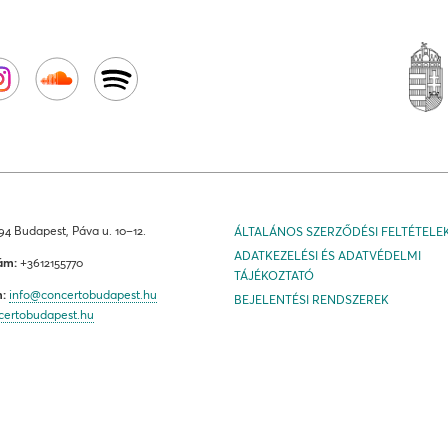
4 Budapest, Páva u. 10–12.
ÁLTALÁNOS SZERZŐDÉSI FELTÉTELE
ADATKEZELÉSI ÉS ADATVÉDELMI
ám:
+3612155770
TÁJÉKOZTATÓ
m:
info@concertobudapest.hu
BEJELENTÉSI RENDSZEREK
certobudapest.hu