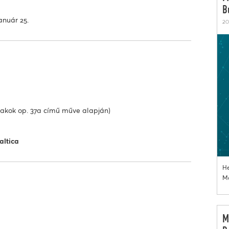
B
anuár 25.
20
szakok op. 37a című műve alapján)
altica
He
Mo
M