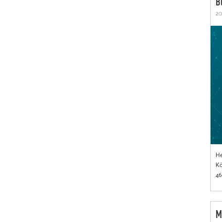
B
20
He
Kö
46
M