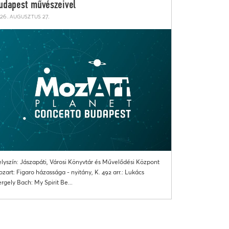
udapest művészeivel
26. augusztus 27.
lyszín: Jászapáti, Városi Könyvtár és Művelődési Központ
zart: Figaro házassága - nyitány, K. 492 arr.: Lukács
rgely Bach: My Spirit Be...