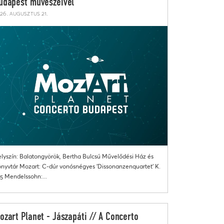
udapest művészeivel
26. augusztus 21.
lyszín: Balatongyörök, Bertha Bulcsú Művelődési Ház és
nyvtár Mozart: C-dúr vonósnégyes 'Dissonanzenquartet' K.
5 Mendelssohn:...
ozart Planet - Jászapáti // A Concerto