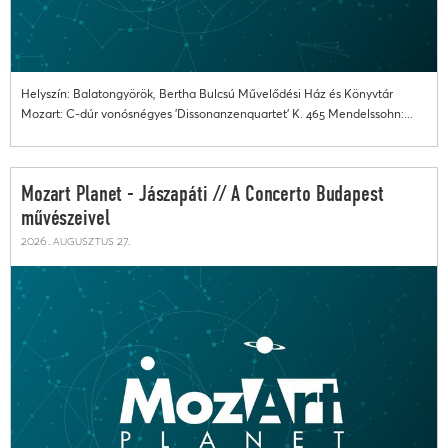
Helyszín: Balatongyörök, Bertha Bulcsú Művelődési Ház és Könyvtár
Mozart: C-dúr vonósnégyes 'Dissonanzenquartet' K. 465 Mendelssohn:...
Mozart Planet - Jászapáti // A Concerto Budapest
művészeivel
2026. augusztus 27.