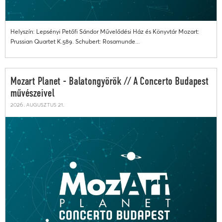
Helyszín: Lepsényi Petőfi Sándor Művelődési Ház és Könyvtár Mozart:
Prussian Quartet K.589. Schubert: Rosamunde...
Mozart Planet - Balatongyörök // A Concerto Budapest
művészeivel
2026. augusztus 21.