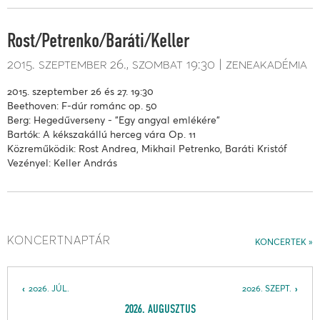
Rost/Petrenko/Baráti/Keller
2015. szeptember 26.
szombat
19:30
zeneakadémia
2015. szeptember 26 és 27. 19:30
Beethoven: F-dúr románc op. 50
Berg: Hegedűverseny - "Egy angyal emlékére"
Bartók: A kékszakállú herceg vára Op. 11
Közreműködik: Rost Andrea, Mikhail Petrenko, Baráti Kristóf
Vezényel: Keller András
KONCERTNAPTÁR
KONCERTEK
2026. JÚL.
2026. SZEPT.
2026. AUGUSZTUS