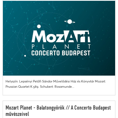
Helyszín: Lepsényi Petőfi Sándor Művelődési Ház és Könyvtár Mozart:
Prussian Quartet K.589. Schubert: Rosamunde...
Mozart Planet - Balatongyörök // A Concerto Budapest
művészeivel