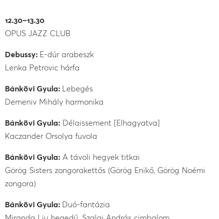
12.30–13.30
OPUS JAZZ CLUB
Debussy:
E-dúr arabeszk
Lenka Petrovic hárfa
Bánkövi Gyula:
Lebegés
Demeniv Mihály harmonika
Bánkövi Gyula:
Délaissement [Elhagyatva]
Kaczander Orsolya fuvola
Bánkövi Gyula:
A távoli hegyek titkai
Görög Sisters zongorakettős (Görög Enikő, Görög Noémi
zongora)
Bánkövi Gyula:
Duó-fantázia
Miranda Liu hegedű, Szalai András cimbalom