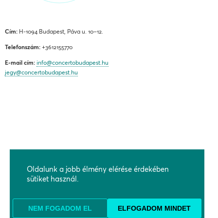
Cím:
H-1094 Budapest, Páva u. 10–12.
Telefonszám:
+3612155770
E-mail cím:
info@concertobudapest.hu
jegy@concertobudapest.hu
ÁLTALÁNOS SZERZŐDÉSI FELTÉTELEK
ADATKEZELÉSI ÉS ADATVÉDELMI TÁJÉKOZTATÓ
Oldalunk a jobb élmény elérése érdekében
BEJELENTÉSI RENDSZEREK
sütiket használ.
KAPCSOLAT, MEGKÖZELÍTÉS
TÁMOGATÓK
NEM FOGADOM EL
ELFOGADOM MINDET
PARTNEREK