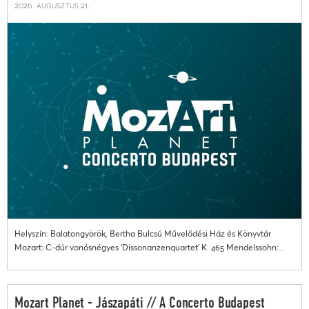
2026. augusztus 21.
Helyszín: Balatongyörök, Bertha Bulcsú Művelődési Ház és Könyvtár
Mozart: C-dúr vonósnégyes 'Dissonanzenquartet' K. 465 Mendelssohn:...
Mozart Planet - Jászapáti // A Concerto Budapest