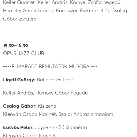
Keller Quartet (Keller András, Környei Zsófia hegedű,
Homoky Gábor brácsa, Karasszon Eszter cselló), Csalog
Gábor zongora
15.30–16.30
OPUS JAZZ CLUB
----ELMARADT BEMUTATÓK MŰSORA ---
Ligeti György:
Ballada és tánc
Keller András, Homoky Gábor hegedű
Csalog Gábor:
Kis zene
Klenyán Csaba klarinét, Szalai András cimbalom
Eötvös Péter:
Joyce - szóló klarinétra
Klenyán Csaba klarinét