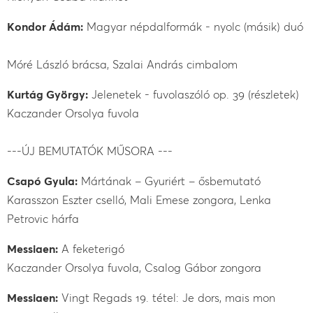
Kondor Ádám:
Magyar népdalformák - nyolc (másik) duó
Móré László brácsa, Szalai András cimbalom
Kurtág György:
Jelenetek - fuvolaszóló op. 39 (részletek)
Kaczander Orsolya fuvola
---ÚJ BEMUTATÓK MŰSORA ---
Csapó Gyula:
Mártának – Gyuriért – ősbemutató
Karasszon Eszter cselló, Mali Emese zongora, Lenka
Petrovic hárfa
Messiaen:
A feketerigó
Kaczander Orsolya fuvola, Csalog Gábor zongora
Messiaen:
Vingt Regads 19. tétel: Je dors, mais mon