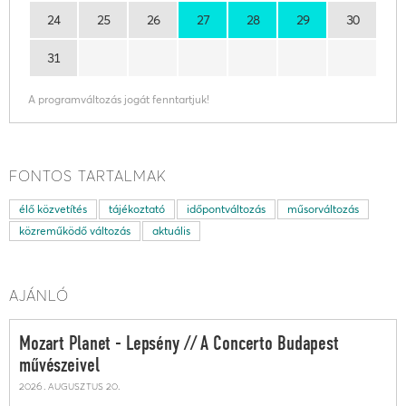
24
25
26
27
28
29
30
31
A programváltozás jogát fenntartjuk!
FONTOS TARTALMAK
élő közvetítés
tájékoztató
időpontváltozás
műsorváltozás
közreműködő változás
aktuális
AJÁNLÓ
Mozart Planet - Lepsény // A Concerto Budapest
művészeivel
2026. augusztus 20.