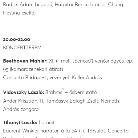
Radics Ádám hegedű, Hargitai Bence brácsa, Chung
Hosung cselló)
20.00-22.00
KONCERTTEREM
Beethoven-Mahler:
XI. (f-moll, „Serioso”) vonósnégyes, op.
95 (kamarazenekari átirat)
Concerto Budapest, vezényel: Keller András
3
Vidovszky László:
Brahms
– ősbemutató
Andor Krisztián, H. Tamássyk Balogh Zsolt, Németh
András zongora
Tihanyi László:
La nuit
Laurent Winkler narrátor, à la cARTe Társulat, Concerto