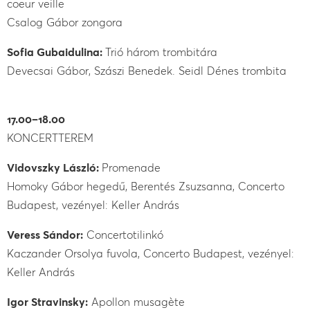
coeur veille
Csalog Gábor zongora
Sofia Gubaidulina:
Trió három trombitára
Devecsai Gábor, Szászi Benedek. Seidl Dénes trombita
17.00–18.00
KONCERTTEREM
Vidovszky László:
Promenade
Homoky Gábor hegedű, Berentés Zsuzsanna, Concerto
Budapest, vezényel: Keller András
Veress Sándor:
Concertotilinkó
Kaczander Orsolya fuvola, Concerto Budapest, vezényel:
Keller András
Igor Stravinsky:
Apollon musagète