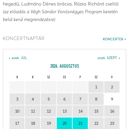
hegedű, Ludmány Dénes brácsa, Rózsa Richárd cselló)
​(az előadás a Végh Sándor Vonósnégyes Program keretén
belül kerül megrendezésre)
KONCERTNAPTÁR
KONCERTEK
2026. JÚL.
2026. SZEPT.
2026. AUGUSZTUS
H
K
SZ
CS
P
SZ
V
1
2
3
4
5
6
7
8
9
10
11
12
13
14
15
16
17
18
19
20
21
22
23