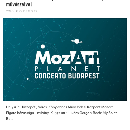
művészeivel
2026. augusztus 27.
Helyszín: Jászapáti, Városi Könyvtár és Művelődési Központ Mozart:
Figaro házassága - nyitány, K. 492 arr.: Lukács Gergely Bach: My Spirit
Be...