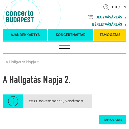
HU
EN
Mozart
JEGYVÁSÁRLÁS
Planet &
BÉRLETVÁSÁRLÁS
Petőfi
Külföldi
Kulturális
Felkéréses
AJÁNDÉKKÁRTYA
KONCERTNAPTÁR
TÁMOGATÁS
Koncertnaptár
turnék
Program
koncertek
A Hallgatás Napja 2.
A Hallgatás Napja 2.
2021. november 14.
vasárnap
TÁMOGATÁS