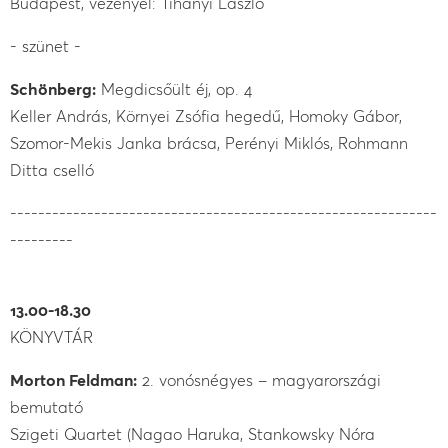
Budapest, vezényel: Tihanyi László
- szünet -
Schönberg:
Megdicsőült éj, op. 4
Keller András, Környei Zsófia hegedű, Homoky Gábor,
Szomor-Mekis Janka brácsa, Perényi Miklós, Rohmann
Ditta cselló
-------------------------------------------------------------
---------
13.00-18.30
KÖNYVTÁR
Morton Feldman:
2. vonósnégyes – magyarországi
bemutató
Szigeti Quartet (Nagao Haruka, Stankowsky Nóra