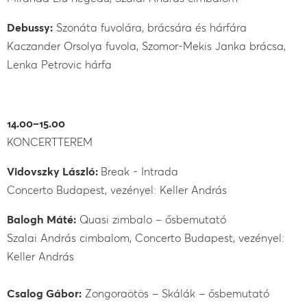
Debussy:
Szonáta fuvolára, brácsára és hárfára
Kaczander Orsolya fuvola, Szomor-Mekis Janka brácsa,
Lenka Petrovic hárfa
14.00–15.00
KONCERTTEREM
Vidovszky László:
Break - Intrada
Concerto Budapest, vezényel: Keller András
Balogh Máté:
Quasi zimbalo – ősbemutató
Szalai András cimbalom, Concerto Budapest, vezényel:
Keller András
Csalog Gábor:
Zongoraötös – Skálák – ősbemutató