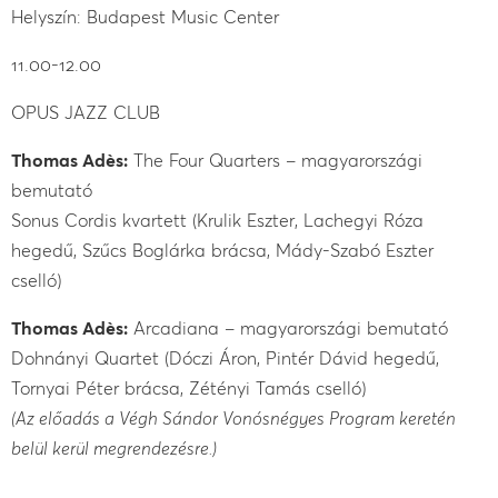
Helyszín: Budapest Music Center
11.00-12.00
OPUS JAZZ CLUB
Thomas Adès:
The Four Quarters – magyarországi
bemutató
Sonus Cordis kvartett (Krulik Eszter, Lachegyi Róza
hegedű, Szűcs Boglárka brácsa, Mády-Szabó Eszter
cselló)
Thomas Adès:
Arcadiana – magyarországi bemutató
Dohnányi Quartet (Dóczi Áron, Pintér Dávid hegedű,
Tornyai Péter brácsa, Zétényi Tamás cselló)
(Az előadás a Végh Sándor Vonósnégyes Program keretén
belül kerül megrendezésre.)