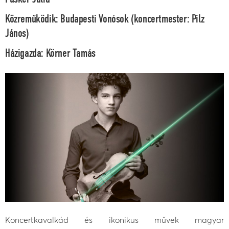
Közreműködik:
Budapesti Vonósok
(koncertmester:
Pilz
János
)
Házigazda
: Körner Tamás
Koncertkavalkád és ikonikus művek magyar