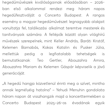
hegedűművészek kiválóságainak előadásában – 2026-
ban első alkalommal rendezi meg három napos
hegedűfesztiválját a Concerto Budapest. A rangos
esemény a magyar hegedűművészet legnagyobb alakjait
vonultatja fel, találkozási alkalmat teremtve mesterek és
tanítványaik számára. A fellépők között olyan világhírű
művészek szerepelnek, mint Keller András, Baráti Kristóf,
Kelemen Barnabás, Kokas Katalin és Pusker Júlia,
mellettük pedig a legfiatalabb tehetségek is
bemutatkoznak: Teo Gertler, Abouzahra Amira,
Abouzahra Mariam és Kelemen Gáspár képviselik a jövő
generációját.
„A hegedű hangja közvetlenül érinti meg a szívet, mintha
annak legmélyéig hatolna” – Yehudi Menuhin gondolata
három napon át visszhangzik majd a koncerttermekben a
Concerto Budapest 2025–26-os évadának egyik