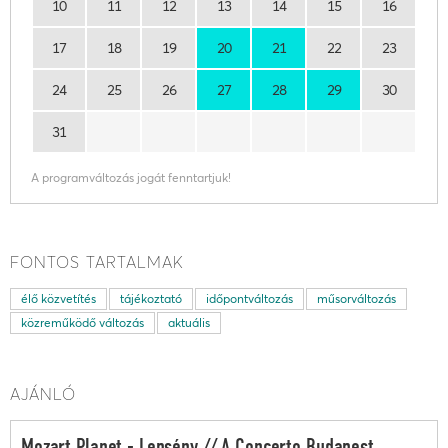
10
11
12
13
14
15
16
17
18
19
20
21
22
23
24
25
26
27
28
29
30
31
A programváltozás jogát fenntartjuk!
FONTOS TARTALMAK
élő közvetítés
tájékoztató
időpontváltozás
műsorváltozás
közreműködő változás
aktuális
AJÁNLÓ