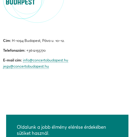
Cím:
H-1094 Budapest, Páva u. 10–12.
Telefonszám:
+3612155770
E-mail cím:
info@concertobudapest.hu
jegy@concertobudapest.hu
ÁLTALÁNOS SZERZŐDÉSI FELTÉTELEK
ADATKEZELÉSI ÉS ADATVÉDELMI TÁJÉKOZTATÓ
Oldalunk a jobb élmény elérése érdekében
BEJELENTÉSI RENDSZEREK
sütiket használ.