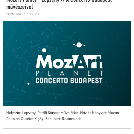
Mozart Planet - Lepsény // A Concerto Budapest
művészeivel
2026. augusztus 20.
Helyszín: Lepsényi Petőfi Sándor Művelődési Ház és Könyvtár Mozart:
Prussian Quartet K.589. Schubert: Rosamunde...