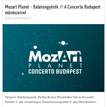
Mozart Planet - Balatongyörök // A Concerto Budapest
művészeivel
2026. augusztus 21.
Helyszín: Balatongyörök, Bertha Bulcsú Művelődési Ház és Könyvtár
Mozart: C-dúr vonósnégyes 'Dissonanzenquartet' K. 465 Mendelssohn:...