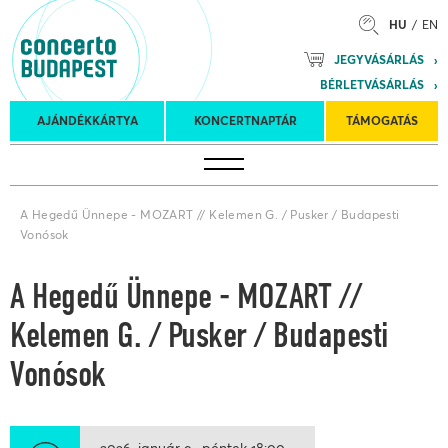
HU
EN
Mozart
JEGYVÁSÁRLÁS
Planet &
BÉRLETVÁSÁRLÁS
Petőfi
Külföldi
Kulturális
Felkéréses
AJÁNDÉKKÁRTYA
KONCERTNAPTÁR
TÁMOGATÁS
Koncertnaptár
turnék
Program
koncertek
A Hegedű Ünnepe - MOZART // Kelemen G. / Pusker / Budapesti
Vonósok
A Hegedű Ünnepe - MOZART //
Kelemen G. / Pusker / Budapesti
Vonósok
2026. január 9.
péntek
18:00