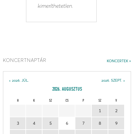
kimeríthetetlen.
KONCERTNAPTÁR
KONCERTEK
2026. JÚL.
2026. SZEPT.
2026. AUGUSZTUS
H
K
SZ
CS
P
SZ
V
1
2
3
4
5
6
7
8
9