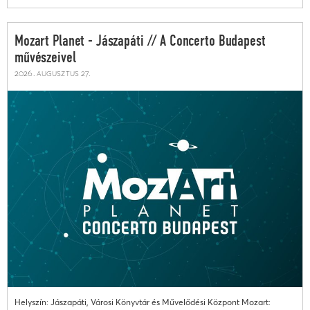
Mozart Planet - Jászapáti // A Concerto Budapest
művészeivel
2026. augusztus 27.
Helyszín: Jászapáti, Városi Könyvtár és Művelődési Központ Mozart: