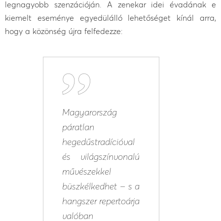
legnagyobb szenzációján. A zenekar idei évadának e
kiemelt eseménye egyedülálló lehetőséget kínál arra,
hogy a közönség újra felfedezze:
Magyarország
páratlan
hegedűstradícióval
és világszínvonalú
művészekkel
büszkélkedhet – s a
hangszer repertoárja
valóban