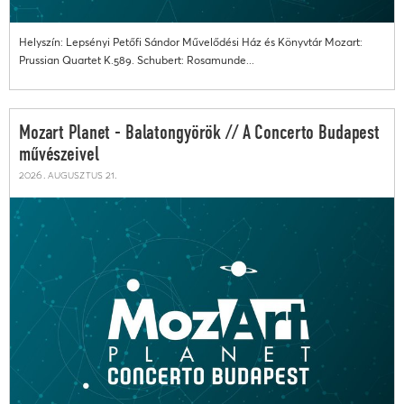
Helyszín: Lepsényi Petőfi Sándor Művelődési Ház és Könyvtár Mozart:
Prussian Quartet K.589. Schubert: Rosamunde...
Mozart Planet - Balatongyörök // A Concerto Budapest
művészeivel
2026. augusztus 21.