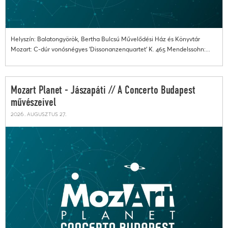
Helyszín: Balatongyörök, Bertha Bulcsú Művelődési Ház és Könyvtár
Mozart: C-dúr vonósnégyes 'Dissonanzenquartet' K. 465 Mendelssohn:...
Mozart Planet - Jászapáti // A Concerto Budapest
művészeivel
2026. augusztus 27.