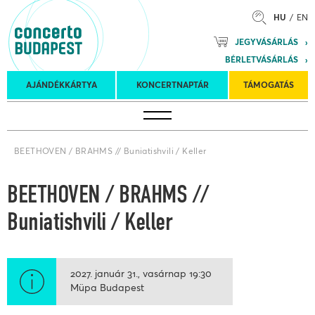
HU
EN
Mozart
JEGYVÁSÁRLÁS
Planet &
BÉRLETVÁSÁRLÁS
Petőfi
Külföldi
Kulturális
Felkéréses
AJÁNDÉKKÁRTYA
KONCERTNAPTÁR
TÁMOGATÁS
Koncertnaptár
turnék
Program
koncertek
BEETHOVEN / BRAHMS // Buniatishvili / Keller
BEETHOVEN / BRAHMS //
Buniatishvili / Keller
2027. január 31.
vasárnap
19:30
Müpa Budapest