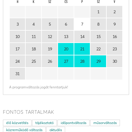
H
K
SZ
CS
P
SZ
V
1
2
3
4
5
6
7
8
9
10
11
12
13
14
15
16
17
18
19
20
21
22
23
24
25
26
27
28
29
30
31
A programváltozás jogát fenntartjuk!
FONTOS TARTALMAK
élő közvetítés
tájékoztató
időpontváltozás
műsorváltozás
közreműködő változás
aktuális