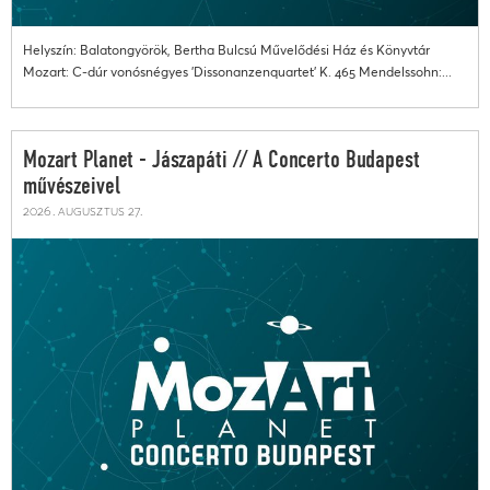
Helyszín: Balatongyörök, Bertha Bulcsú Művelődési Ház és Könyvtár
Mozart: C-dúr vonósnégyes 'Dissonanzenquartet' K. 465 Mendelssohn:...
Mozart Planet - Jászapáti // A Concerto Budapest
művészeivel
2026. augusztus 27.