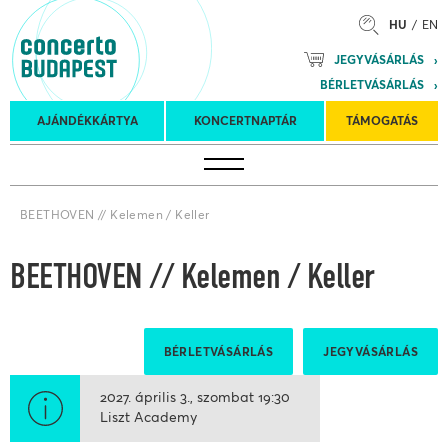
HU
EN
Mozart
JEGYVÁSÁRLÁS
Planet &
BÉRLETVÁSÁRLÁS
Petőfi
Külföldi
Kulturális
Felkéréses
AJÁNDÉKKÁRTYA
KONCERTNAPTÁR
TÁMOGATÁS
Koncertnaptár
turnék
Program
koncertek
BEETHOVEN // Kelemen / Keller
BEETHOVEN // Kelemen / Keller
BÉRLETVÁSÁRLÁS
JEGYVÁSÁRLÁS
2027. április 3.
szombat
19:30
Liszt Academy