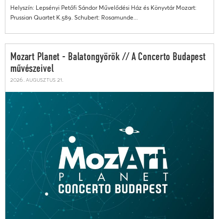
Helyszín: Lepsényi Petőfi Sándor Művelődési Ház és Könyvtár Mozart:
Prussian Quartet K.589. Schubert: Rosamunde...
Mozart Planet - Balatongyörök // A Concerto Budapest
művészeivel
2026. augusztus 21.