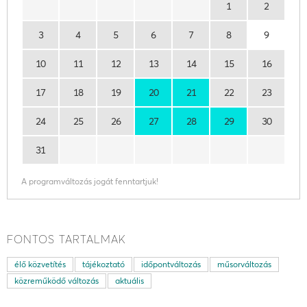
1
2
3
4
5
6
7
8
9
10
11
12
13
14
15
16
17
18
19
20
21
22
23
24
25
26
27
28
29
30
31
A programváltozás jogát fenntartjuk!
FONTOS TARTALMAK
élő közvetítés
tájékoztató
időpontváltozás
műsorváltozás
közreműködő változás
aktuális