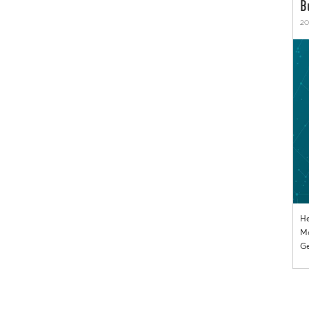
B
20
He
Mo
Ge