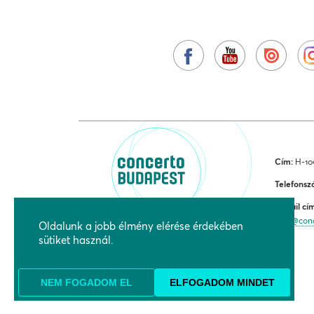
Cím:
H-109
Telefonsz
E-mail cí
jegy@con
Oldalunk a jobb élmény elérése érdekében
sütiket használ.
NEM FOGADOM EL
ELFOGADOM MINDET