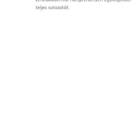
teljes sorozat
á
t.