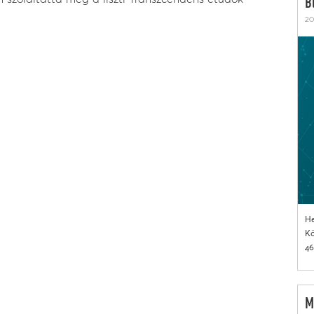
B
20
He
Kö
46
M