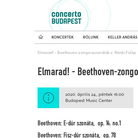
Koncertnaptár
Külfö
KONCERTEK
RÓLUNK
KELLER ANDRÁS
Elmarad! - Beethoven-zongoraszonáták 2: Ránki Fülöp
Elmarad! - Beethoven-zongo
2020. április 24.
péntek
16:00
Budapest Music Center
Beethoven:
E-dúr szonáta, op. 14. no.1
Beethoven: Fisz-dúr szonáta, op. 78