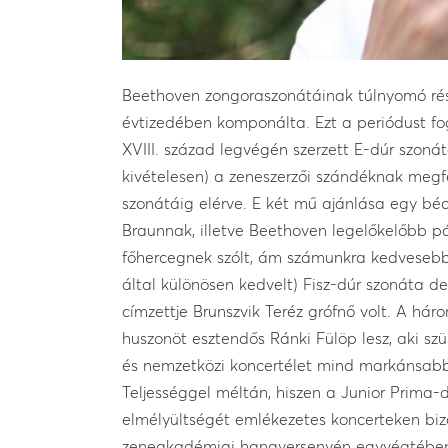
Beethoven zongoraszon
á
t
á
inak t
ú
lnyom
ó
r
é
é
vtized
é
ben kompon
á
lta. Ezt a peri
ó
dust f
XVIII. sz
á
zad legv
é
g
é
n szerzett E-d
ú
r szon
á
t
kiv
é
telesen) a zeneszerzői sz
á
nd
é
knak megfe
szon
á
t
á
ig el
é
rve. E k
é
t mű aj
á
nl
á
sa egy b
é
c
Braunnak, illetve Beethoven legelőkelőbb p
főhercegnek sz
ó
lt,
á
m sz
á
munkra kedvesebb
á
ltal k
ü
l
ö
n
ö
sen kedvelt) Fisz-d
ú
r szon
á
ta de
c
í
mzettje Brunszvik Ter
é
z gr
ó
fnő volt. A h
á
ro
huszon
ö
t esztendős R
á
nki F
ü
l
ö
p lesz, aki sz
ü
é
s nemzetk
ö
zi koncert
é
let mind mark
á
nsab
Teljess
é
ggel m
é
lt
á
n, hiszen a Junior Prima-
elm
é
ly
ü
lts
é
g
é
t eml
é
kezetes koncerteken bi
zeneakad
é
miai hangverseny
é
n egyv
é
gt
é
be