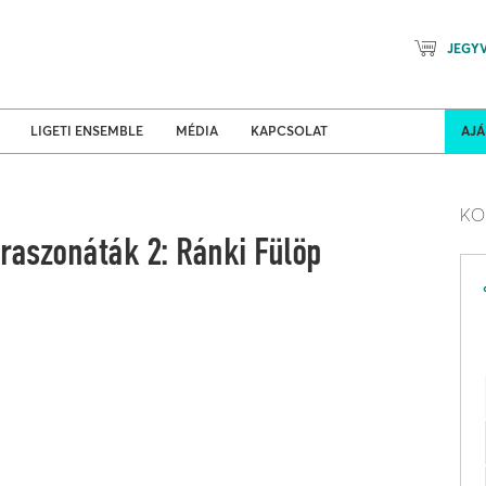
JEGY
Mozart Planet & Petőfi Kulturáli
ldi turnék
Program
LIGETI ENSEMBLE
MÉDIA
KAPCSOLAT
AJ
KO
raszonáták 2: Ránki Fülöp