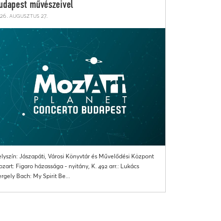
udapest művészeivel
26. augusztus 27.
lyszín: Jászapáti, Városi Könyvtár és Művelődési Központ
zart: Figaro házassága - nyitány, K. 492 arr.: Lukács
rgely Bach: My Spirit Be...