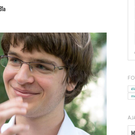
81a
FO
él
mű
AJ
M