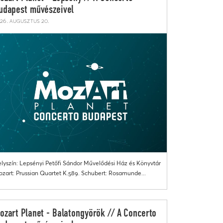
udapest művészeivel
26. augusztus 20.
lyszín: Lepsényi Petőfi Sándor Művelődési Ház és Könyvtár
zart: Prussian Quartet K.589. Schubert: Rosamunde...
ozart Planet - Balatongyörök // A Concerto