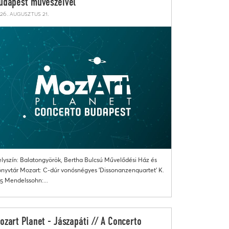
udapest művészeivel
26. augusztus 21.
lyszín: Balatongyörök, Bertha Bulcsú Művelődési Ház és
nyvtár Mozart: C-dúr vonósnégyes 'Dissonanzenquartet' K.
5 Mendelssohn:...
ozart Planet - Jászapáti // A Concerto