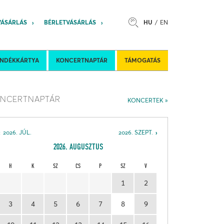
VÁSÁRLÁS
BÉRLETVÁSÁRLÁS
HU
EN
s
Felkéréses koncertek
Nemzetközi 
ÁNDÉKKÁRTYA
KONCERTNAPTÁR
TÁMOGATÁS
NCERTNAPTÁR
KONCERTEK
2026. JÚL.
2026. SZEPT.
2026. AUGUSZTUS
H
K
SZ
CS
P
SZ
V
1
2
3
4
5
6
7
8
9