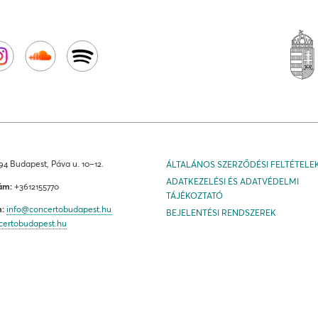
4 Budapest, Páva u. 10–12.
ÁLTALÁNOS SZERZŐDÉSI FELTÉTELE
ADATKEZELÉSI ÉS ADATVÉDELMI
ám:
+3612155770
TÁJÉKOZTATÓ
m:
info@concertobudapest.hu
BEJELENTÉSI RENDSZEREK
certobudapest.hu