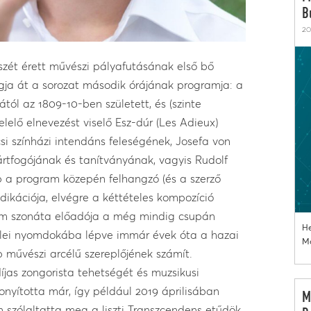
B
20
sz
é
t
é
rett műv
é
szi p
á
lyafut
á
s
á
nak első bő
ogja
á
t a sorozat m
á
sodik
ó
r
á
j
á
nak programja: a
á
t
ó
l az 1809-10-ben sz
ü
letett,
é
s (szinte
lelő elnevez
é
st viselő Esz-d
ú
r (Les Adieux)
si sz
í
nh
á
zi intend
á
ns feles
é
g
é
nek, Josefa von
á
rtfog
ó
j
á
nak
é
s tan
í
tv
á
ny
á
nak, vagyis Rudolf
 a program k
ö
zep
é
n felhangz
ó
(
é
s a szerző
dik
á
ci
ó
ja, elv
é
gre a k
é
tt
é
teles kompoz
í
ci
ó
m szon
á
ta előad
ó
ja a m
é
g mindig csup
á
n
He
lei nyomdok
á
ba l
é
pve imm
á
r
é
vek
ó
ta a hazai
Mo
b
műv
é
szi arc
é
lű szereplőj
é
nek sz
á
m
í
t.
d
í
jas zongorista tehets
é
g
é
t
é
s muzsikusi
zony
í
totta m
á
r,
í
gy p
é
ld
á
ul 2019
á
prilis
á
ban
M
n sz
ó
laltatta meg a liszti Transzcendens etűd
ö
k