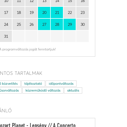
10
11
12
13
14
15
16
17
18
19
20
21
22
23
24
25
26
27
28
29
30
31
A programváltozás jogát fenntartjuk!
NTOS TARTALMAK
ő közvetítés
tájékoztató
időpontváltozás
sorváltozás
közreműködő változás
aktuális
ÁNLÓ
ozart Planet - Lepsény // A Concerto