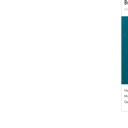
B
20
He
Mo
Ge