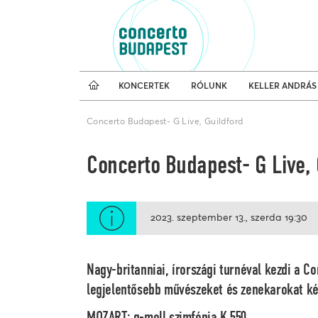
Koncertnaptár
Külfö
KONCERTEK
RÓLUNK
KELLER ANDRÁS
Concerto Budapest- G Live, Guildford
Concerto Budapest- G Live, 
2023. szeptember 13.
szerda
19:30
Nagy-britanniai, írországi turnéval kezdi a C
legjelentősebb művészeket és zenekarokat ké
MOZART: g-moll szimfónia K.550