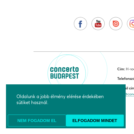
Cím:
H-109
Telefonsz
E-mail cí
jegy@con
Oldalunk a jobb élmény elérése érdekében
sütiket használ.
NEM FOGADOM EL
ELFOGADOM MINDET