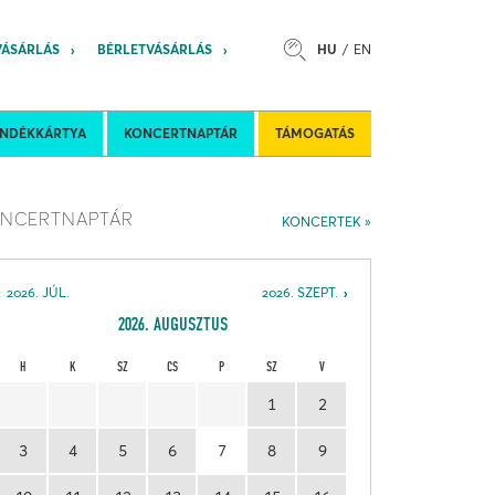
VÁSÁRLÁS
BÉRLETVÁSÁRLÁS
HU
EN
s
Felkéréses koncertek
Nemzetközi 
ÁNDÉKKÁRTYA
KONCERTNAPTÁR
TÁMOGATÁS
NCERTNAPTÁR
KONCERTEK
2026. JÚL.
2026. SZEPT.
2026. AUGUSZTUS
H
K
SZ
CS
P
SZ
V
1
2
3
4
5
6
7
8
9