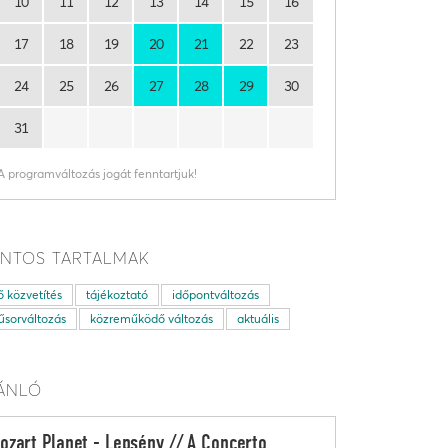
10
11
12
13
14
15
16
17
18
19
20
21
22
23
24
25
26
27
28
29
30
31
A programváltozás jogát fenntartjuk!
NTOS TARTALMAK
ő közvetítés
tájékoztató
időpontváltozás
sorváltozás
közreműködő változás
aktuális
ÁNLÓ
ozart Planet - Lepsény // A Concerto