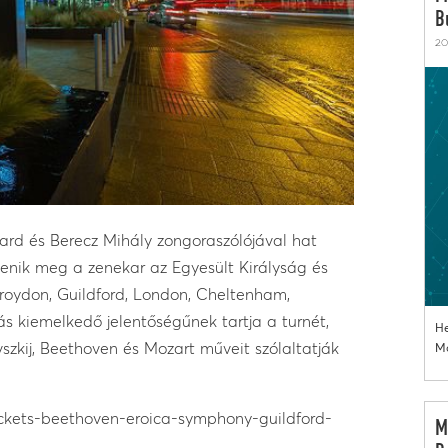
B
20
ard és Berecz Mihály zongoraszólójával hat
enik meg a zenekar az Egyesült Királyság és
roydon, Guildford, London, Cheltenham,
s kiemelkedő jelentőségűnek tartja a turnét,
He
szkij, Beethoven és Mozart műveit szólaltatják
Mo
/tickets-beethoven-eroica-symphony-guildford-
M