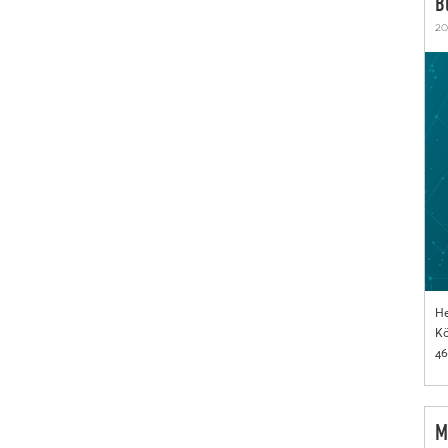
B
20
He
Kö
46
M