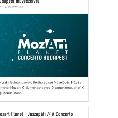
udapest művészeivel
26. augusztus 21.
lyszín: Balatongyörök, Bertha Bulcsú Művelődési Ház és
nyvtár Mozart: C-dúr vonósnégyes 'Dissonanzenquartet' K.
5 Mendelssohn:...
ozart Planet - Jászapáti // A Concerto