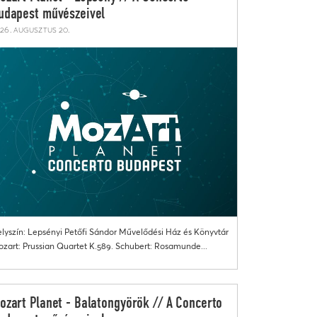
udapest művészeivel
26. augusztus 20.
lyszín: Lepsényi Petőfi Sándor Művelődési Ház és Könyvtár
zart: Prussian Quartet K.589. Schubert: Rosamunde...
ozart Planet - Balatongyörök // A Concerto