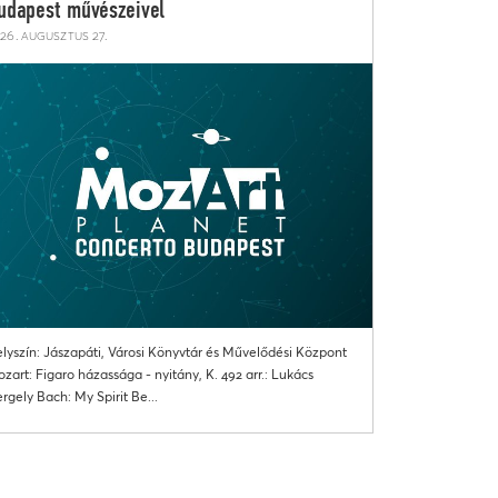
udapest művészeivel
26. augusztus 27.
lyszín: Jászapáti, Városi Könyvtár és Művelődési Központ
zart: Figaro házassága - nyitány, K. 492 arr.: Lukács
rgely Bach: My Spirit Be...