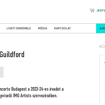
JEGY
Mozart Planet & Petőfi Kulturáli
ldi turnék
Program
LIGETI ENSEMBLE
MÉDIA
KAPCSOLAT
AJ
KO
Guildford
oncerto Budapest a 2023-24-es évadot a
pviselő IMG Artists szervezésében.