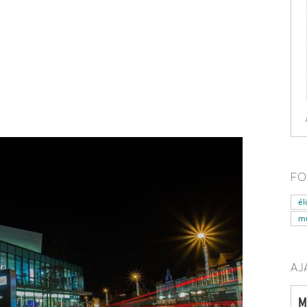
FO
él
mű
AJ
M