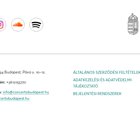
4 Budapest, Páva u. 10–12.
ÁLTALÁNOS SZERZŐDÉSI FELTÉTELE
ADATKEZELÉSI ÉS ADATVÉDELMI
ám:
+3612155770
TÁJÉKOZTATÓ
m:
info@concertobudapest.hu
BEJELENTÉSI RENDSZEREK
certobudapest.hu