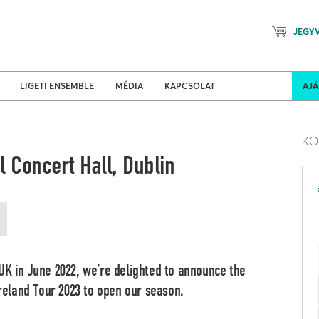
JEGY
Mozart Planet & Petőfi Kulturáli
ldi turnék
Program
LIGETI ENSEMBLE
MÉDIA
KAPCSOLAT
AJ
KO
 Concert Hall, Dublin
UK in June 2022, we’re delighted to announce the
eland Tour 2023 to open our season.