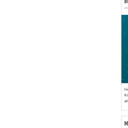
B
20
He
Kö
46
M