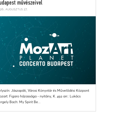
udapest művészeivel
26. augusztus 27.
lyszín: Jászapáti, Városi Könyvtár és Művelődési Központ
zart: Figaro házassága - nyitány, K. 492 arr.: Lukács
rgely Bach: My Spirit Be...