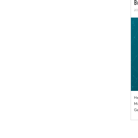
B
20
He
Mo
Ge