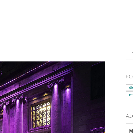
FO
él
mű
AJ
M