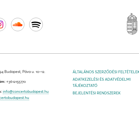
4 Budapest, Páva u. 10–12.
ÁLTALÁNOS SZERZŐDÉSI FELTÉTELE
ADATKEZELÉSI ÉS ADATVÉDELMI
ám:
+3612155770
TÁJÉKOZTATÓ
m:
info@concertobudapest.hu
BEJELENTÉSI RENDSZEREK
certobudapest.hu