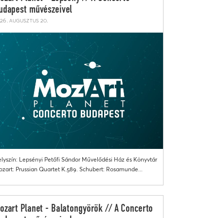
udapest művészeivel
26. augusztus 20.
lyszín: Lepsényi Petőfi Sándor Művelődési Ház és Könyvtár
zart: Prussian Quartet K.589. Schubert: Rosamunde...
ozart Planet - Balatongyörök // A Concerto