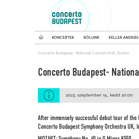
Koncertnaptár
Külfö
KONCERTEK
RÓLUNK
KELLER ANDRÁS
Concerto Budapest- National Concert Hall, Dublin
Concerto Budapest- National
2023. szeptember 19.
kedd
20:00
After immensely successful debut tour of the 
Concerto Budapest Symphony Orchestra UK, Ir
MOZART: Symphony No. 40 in G Minor K550