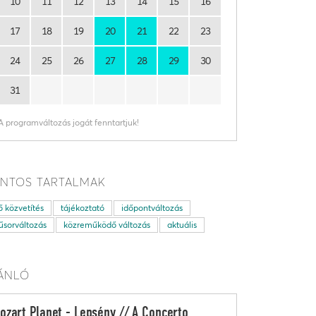
10
11
12
13
14
15
16
17
18
19
20
21
22
23
24
25
26
27
28
29
30
31
A programváltozás jogát fenntartjuk!
NTOS TARTALMAK
ő közvetítés
tájékoztató
időpontváltozás
sorváltozás
közreműködő változás
aktuális
ÁNLÓ
ozart Planet - Lepsény // A Concerto