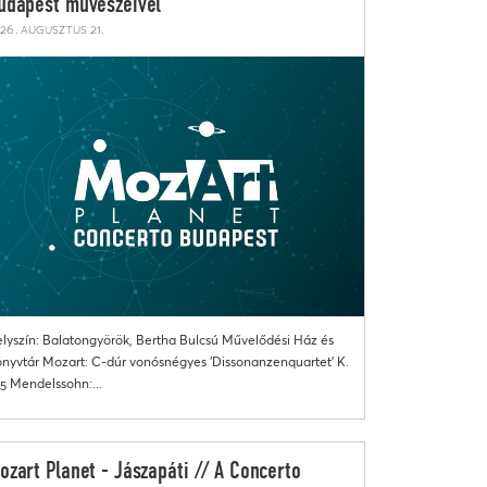
udapest művészeivel
26. augusztus 21.
lyszín: Balatongyörök, Bertha Bulcsú Művelődési Ház és
nyvtár Mozart: C-dúr vonósnégyes 'Dissonanzenquartet' K.
5 Mendelssohn:...
ozart Planet - Jászapáti // A Concerto