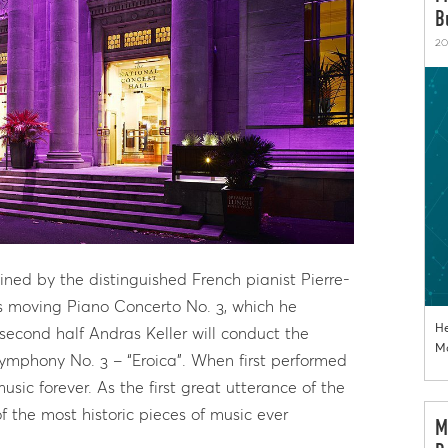
B
20
joined by the distinguished French pianist Pierre-
s moving Piano Concerto No. 3, which he
He
 second half Andras Keller will conduct the
Mo
ymphony No. 3 – “Eroica”. When first performed
sic forever. As the first great utterance of the
 the most historic pieces of music ever
M