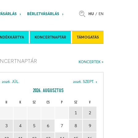
VÁSÁRLÁS
BÉRLETVÁSÁRLÁS
HU
EN
s
Felkéréses koncertek
Nemzetközi 
ÁNDÉKKÁRTYA
KONCERTNAPTÁR
TÁMOGATÁS
NCERTNAPTÁR
KONCERTEK
2026. JÚL.
2026. SZEPT.
2026. AUGUSZTUS
H
K
SZ
CS
P
SZ
V
1
2
3
4
5
6
7
8
9