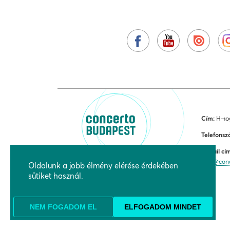
Cím:
H-109
Telefonsz
E-mail cí
jegy@con
Oldalunk a jobb élmény elérése érdekében
sütiket használ.
NEM FOGADOM EL
ELFOGADOM MINDET