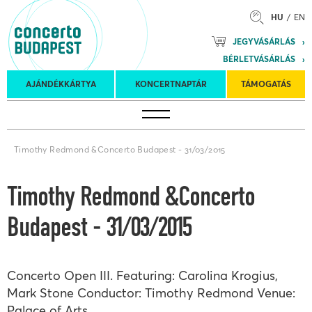
HU
EN
Mozart
JEGYVÁSÁRLÁS
Planet &
BÉRLETVÁSÁRLÁS
Petőfi
Külföldi
Kulturális
Felkéréses
AJÁNDÉKKÁRTYA
KONCERTNAPTÁR
TÁMOGATÁS
Koncertnaptár
turnék
Program
koncertek
Timothy Redmond &Concerto Budapest - 31/03/2015
Timothy Redmond &Concerto
Budapest - 31/03/2015
Concerto Open III. Featuring: Carolina Krogius,
Mark Stone Conductor: Timothy Redmond Venue:
Palace of Arts