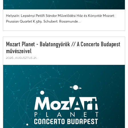
Helyszín: Lepsényi Petőfi Sándor Művelődési Ház és Könyvtár Mozart:
Prussian Quartet K.589. Schubert: Rosamunde...
Mozart Planet - Balatongyörök // A Concerto Budapest
művészeivel
2026. augusztus 21.