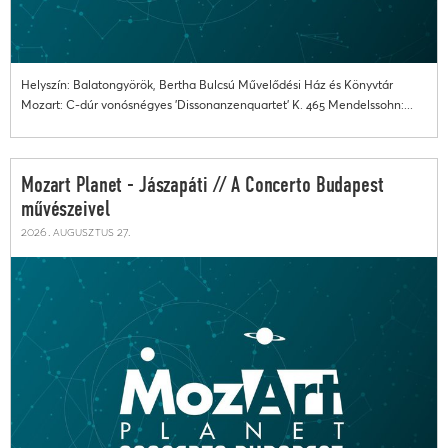
Helyszín: Balatongyörök, Bertha Bulcsú Művelődési Ház és Könyvtár
Mozart: C-dúr vonósnégyes 'Dissonanzenquartet' K. 465 Mendelssohn:...
Mozart Planet - Jászapáti // A Concerto Budapest
művészeivel
2026. augusztus 27.