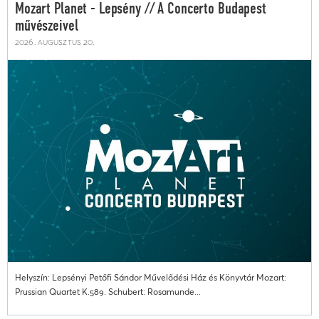
Mozart Planet - Lepsény // A Concerto Budapest
művészeivel
2026. augusztus 20.
Helyszín: Lepsényi Petőfi Sándor Művelődési Ház és Könyvtár Mozart:
Prussian Quartet K.589. Schubert: Rosamunde...