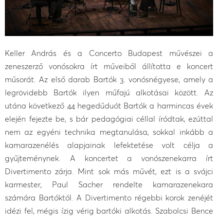
Keller András és a Concerto Budapest művészei a
zeneszerző vonósokra írt műveiből állította e koncert
műsorát. Az első darab Bartók 3. vonósnégyese, amely a
legrövidebb Bartók ilyen műfajú alkotásai között. Az
utána következő 44 hegedűduót Bartók a harmincas évek
elején fejezte be, s bár pedagógiai céllal íródtak, ezúttal
nem az egyéni technika megtanulása, sokkal inkább a
kamarazenélés alapjainak lefektetése volt célja a
gyűjteménynek. A koncertet a vonószenekarra írt
Divertimento zárja. Mint sok más művét, ezt is a svájci
karmester, Paul Sacher rendelte kamarazenekara
számára Bartóktól. A Divertimento régebbi korok zenéjét
idézi fel, mégis ízig vérig bartóki alkotás. Szabolcsi Bence