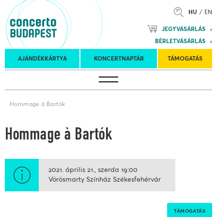
HU
EN
Mozart
JEGYVÁSÁRLÁS
Planet &
BÉRLETVÁSÁRLÁS
Petőfi
Külföldi
Kulturális
Felkéréses
AJÁNDÉKKÁRTYA
KONCERTNAPTÁR
TÁMOGATÁS
Koncertnaptár
turnék
Program
koncertek
Hommage à Bartók
Hommage à Bartók
2021. április 21.
szerda
19:00
Vörösmarty Színház Székesfehérvár
TÁMOGATÁS