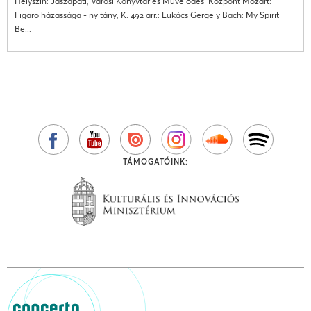
Helyszín: Jászapáti, Városi Könyvtár és Művelődési Központ Mozart:
Figaro házassága - nyitány, K. 492 arr.: Lukács Gergely Bach: My Spirit
Be...
TÁMOGATÓINK: