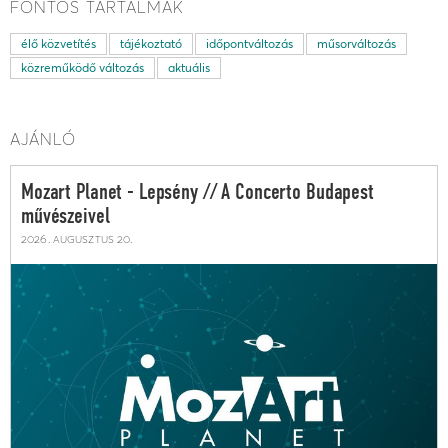
FONTOS TARTALMAK
élő közvetítés
tájékoztató
időpontváltozás
műsorváltozás
közreműködő változás
aktuális
AJÁNLÓ
Mozart Planet - Lepsény // A Concerto Budapest
művészeivel
2026. augusztus 20.