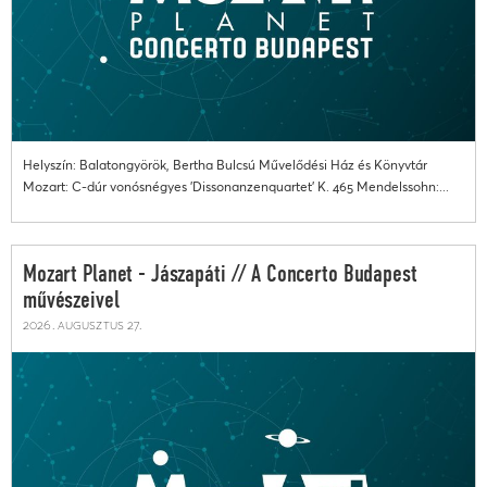
Helyszín: Balatongyörök, Bertha Bulcsú Művelődési Ház és Könyvtár
Mozart: C-dúr vonósnégyes 'Dissonanzenquartet' K. 465 Mendelssohn:...
Mozart Planet - Jászapáti // A Concerto Budapest
művészeivel
2026. augusztus 27.