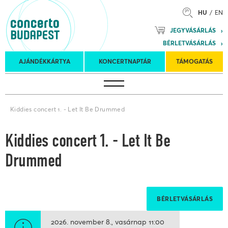
HU
EN
Mozart
JEGYVÁSÁRLÁS
Planet &
BÉRLETVÁSÁRLÁS
Petőfi
Külföldi
Kulturális
Felkéréses
AJÁNDÉKKÁRTYA
KONCERTNAPTÁR
TÁMOGATÁS
Koncertnaptár
turnék
Program
koncertek
Kiddies concert 1. - Let It Be Drummed
Kiddies concert 1. - Let It Be
Drummed
BÉRLETVÁSÁRLÁS
2026. november 8.
vasárnap
11:00