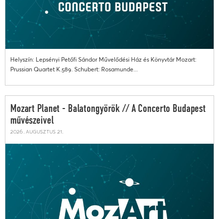
Helyszín: Lepsényi Petőfi Sándor Művelődési Ház és Könyvtár Mozart:
Prussian Quartet K.589. Schubert: Rosamunde...
Mozart Planet - Balatongyörök // A Concerto Budapest
művészeivel
2026. augusztus 21.