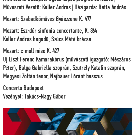
Művészeti Vezető:
Keller András
| Házigazda:
Batta András
Mozart: Szabadkőműves Gyászzene K. 477
Mozart: Esz-dúr sinfonia concertante, K. 364
Keller András
hegedű,
Szűcs Máté
brácsa
Mozart: c-moll mise K. 427
Új Liszt Ferenc Kamarakórus
(művészeti igazgató:
Mészáros
Péter
)
, Balga Gabriella
szoprán,
Szutrély Katalin
szoprán
,
Megyesi Zoltán
tenor,
Najbauer Lóránt
basszus
Concerto Budapest
Vezényel:
Takács-Nagy Gábor