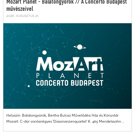
Mozart Planet - Balatongyörök // A Concerto Budapest
művészeivel
2026. augusztus 21.
Helyszín: Balatongyörök, Bertha Bulcsú Művelődési Ház és Könyvtár
Mozart: C-dúr vonósnégyes 'Dissonanzenquartet' K. 465 Mendelssohn:...