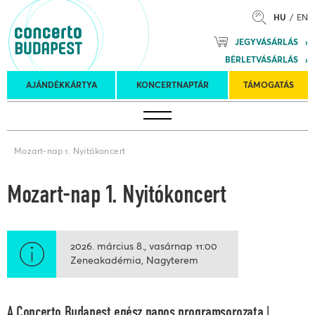
HU
EN
Mozart
JEGYVÁSÁRLÁS
Planet &
BÉRLETVÁSÁRLÁS
Petőfi
Külföldi
Kulturális
Felkéréses
AJÁNDÉKKÁRTYA
KONCERTNAPTÁR
TÁMOGATÁS
Koncertnaptár
turnék
Program
koncertek
Mozart-nap 1. Nyitókoncert
Mozart-nap 1. Nyitókoncert
2026. március 8.
vasárnap
11:00
Zeneakadémia, Nagyterem
A Concerto Budapest egész napos programsorozata |