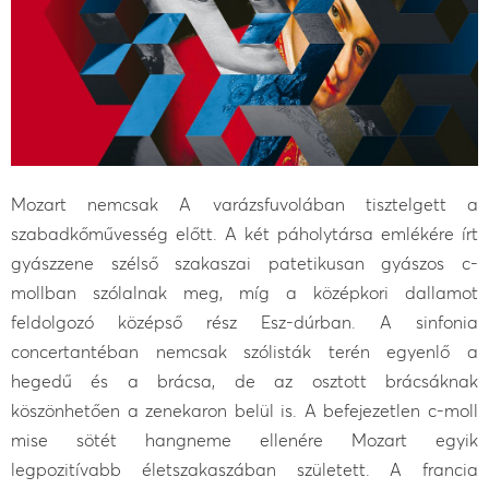
Mozart nemcsak A varázsfuvolában tisztelgett a
szabadkőművesség előtt. A két páholytársa emlékére írt
gyászzene szélső szakaszai patetikusan gyászos c-
mollban szólalnak meg, míg a középkori dallamot
feldolgozó középső rész Esz-dúrban. A sinfonia
concertantéban nemcsak szólisták terén egyenlő a
hegedű és a brácsa, de az osztott brácsáknak
köszönhetően a zenekaron belül is. A befejezetlen c-moll
mise sötét hangneme ellenére Mozart egyik
legpozitívabb életszakaszában született. A francia