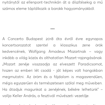
nyitánytól az ellenpont-technikán át a díszítésekig a mű
számos eleme táplálkozik a barokk hagyományokból.
---
A Concerto Budapest 2018 óta évről évre egynapos
koncertsorozatot szentel a klasszikus zene örök
kedvencének, Wolfgang Amadeus Mozartnak – vagy
inkább a világ közös és olthatatlan Mozart-rajongásának.
„Mozart zenéje visszaadja az elveszett Paradicsomot,
hiszen az emberi lét csodá - ját képes volt hangokban
megmutatni. Az öröm és a fájdalom is magasrendűen,
mégis egyszerűen és természetesen szólal meg műveiben.
Ha átadjuk magunkat a zenéjének, békére lelhetünk” –
vallja Keller András, a fesztivál művészeti vezetője.