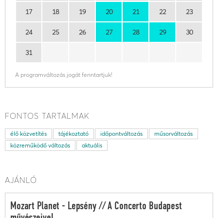
17
18
19
20
21
22
23
24
25
26
27
28
29
30
31
A programváltozás jogát fenntartjuk!
FONTOS TARTALMAK
élő közvetítés
tájékoztató
időpontváltozás
műsorváltozás
közreműködő változás
aktuális
AJÁNLÓ
Mozart Planet - Lepsény // A Concerto Budapest