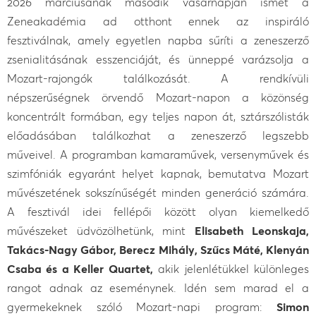
2026 márciusának második vasárnapján ismét a
Zeneakadémia ad otthont ennek az inspiráló
fesztiválnak, amely egyetlen napba sűríti a zeneszerző
zsenialitásának esszenciáját, és ünneppé varázsolja a
Mozart-rajongók találkozását. A rendkívüli
népszerűségnek örvendő Mozart-napon a közönség
koncentrált formában, egy teljes napon át, sztárszólisták
előadásában találkozhat a zeneszerző legszebb
műveivel. A programban kamaraművek, versenyművek és
szimfóniák egyaránt helyet kapnak, bemutatva Mozart
művészetének sokszínűségét minden generáció számára.
A fesztivál idei fellépői között olyan kiemelkedő
művészeket üdvözölhetünk, mint
Elisabeth Leonskaja,
Takács-Nagy Gábor, Berecz Mihály, Szűcs Máté, Klenyán
Csaba és a Keller Quartet,
akik jelenlétükkel különleges
rangot adnak az eseménynek. Idén sem marad el a
gyermekeknek szóló Mozart-napi program:
Simon