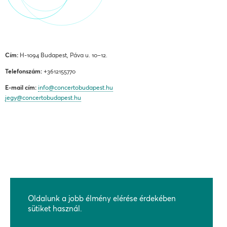
Cím:
H-1094 Budapest, Páva u. 10–12.
Telefonszám:
+3612155770
E-mail cím:
info@concertobudapest.hu
jegy@concertobudapest.hu
ÁLTALÁNOS SZERZŐDÉSI FELTÉTELEK
ADATKEZELÉSI ÉS ADATVÉDELMI TÁJÉKOZTATÓ
Oldalunk a jobb élmény elérése érdekében
BEJELENTÉSI RENDSZEREK
sütiket használ.
KAPCSOLAT, MEGKÖZELÍTÉS