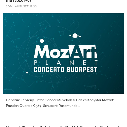
művészeivel
2026. augusztus 20.
Helyszín: Lepsényi Petőfi Sándor Művelődési Ház és Könyvtár Mozart:
Prussian Quartet K.589. Schubert: Rosamunde...