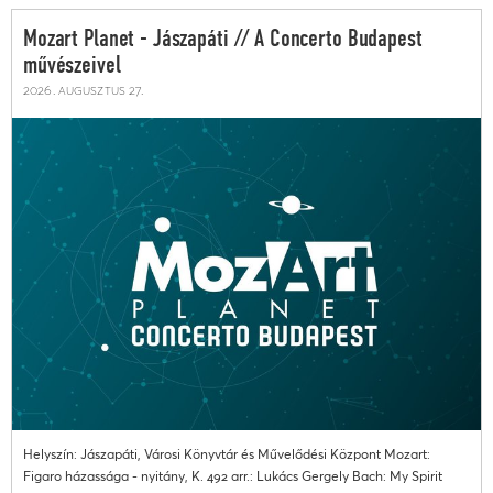
Mozart Planet - Jászapáti // A Concerto Budapest
művészeivel
2026. augusztus 27.
Helyszín: Jászapáti, Városi Könyvtár és Művelődési Központ Mozart:
Figaro házassága - nyitány, K. 492 arr.: Lukács Gergely Bach: My Spirit