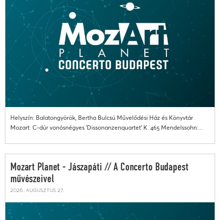
Helyszín: Balatongyörök, Bertha Bulcsú Művelődési Ház és Könyvtár
Mozart: C-dúr vonósnégyes 'Dissonanzenquartet' K. 465 Mendelssohn:...
Mozart Planet - Jászapáti // A Concerto Budapest
művészeivel
2026. augusztus 27.