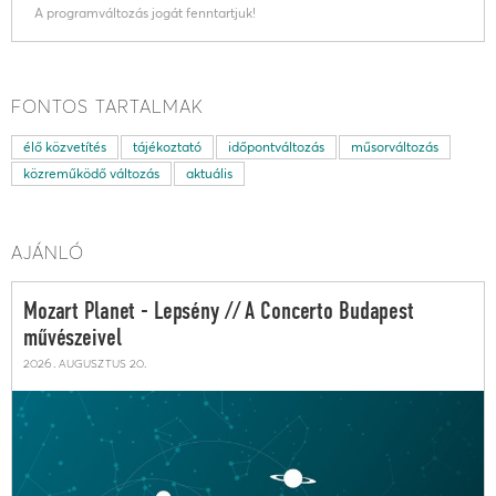
A programváltozás jogát fenntartjuk!
FONTOS TARTALMAK
élő közvetítés
tájékoztató
időpontváltozás
műsorváltozás
közreműködő változás
aktuális
AJÁNLÓ
Mozart Planet - Lepsény // A Concerto Budapest
művészeivel
2026. augusztus 20.