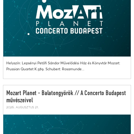
Helyszín: Lepsényi Petőfi Sándor Művelődési Ház és Könyvtár Mozart:
Prussian Quartet K.589. Schubert: Rosamunde...
Mozart Planet - Balatongyörök // A Concerto Budapest
művészeivel
2026. augusztus 21.