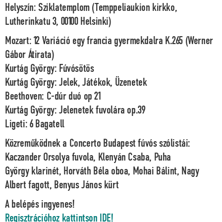
Helyszín: Sziklatemplom (Temppeliaukion kirkko,
Lutherinkatu 3, 00100 Helsinki)
Mozart:
12 Variáció egy francia gyermekdalra K.265 (Werner
Gábor Átirata)
Kurtág György:
Fúvósötös
Kurtág György:
Jelek, Játékok, Üzenetek
Beethoven:
C-dúr duó op 21
Kurtág György:
Jelenetek fuvolára op.39
Ligeti:
6 Bagatell
Közreműködnek a Concerto Budapest fúvós szólistái:
Kaczander Orsolya
fuvola,
Klenyán Csaba, Puha
György
klarinét,
Horváth Béla
oboa,
Mohai Bálint, Nagy
Albert
fagott,
Benyus János
kürt
A belépés ingyenes!
Regisztrációhoz kattintson IDE!