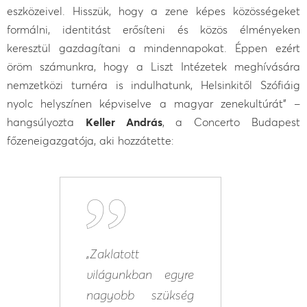
eszközeivel. Hisszük, hogy a zene képes közösségeket
formálni, identitást erősíteni és közös élményeken
keresztül gazdagítani a mindennapokat. Éppen ezért
öröm számunkra, hogy a Liszt Intézetek meghívására
nemzetközi turnéra is indulhatunk, Helsinkitől Szófiáig
nyolc helyszínen képviselve a magyar zenekultúrát” –
hangsúlyozta
Keller András
, a Concerto Budapest
főzeneigazgatója, aki hozzátette:
„Zaklatott
világunkban egyre
nagyobb szükség