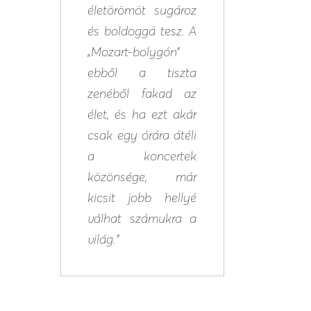
életörömöt sugároz
és boldoggá tesz. A
„Mozart-bolygón”
ebből a tiszta
zenéből fakad az
élet, és ha ezt akár
csak egy órára átéli
a koncertek
közönsége, már
kicsit jobb hellyé
válhat számukra a
világ.”