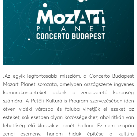
„Az egyik legfontosabb misszióm, a Concerto Budapest
Mozart Planet sorozata, amelyben országszerte ingyenes
kamarakoncerteket adunk a zeneszerető közönség
számára. A Petőfi Kulturális Program szervezésében idén
ötven vidéki városba és faluba vihetjük el ezeket az
esteket, sok esetben olyan közösségekhez, ahol ritkán van
lehetőség élő klasszikus zenét hallani. Ez nem csupán
zenei esemény, hanem hidak építése a kultúra