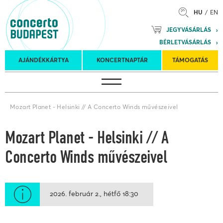
HU
EN
Mozart
JEGYVÁSÁRLÁS
Planet &
BÉRLETVÁSÁRLÁS
Petőfi
Külföldi
Kulturális
Felkéréses
AJÁNDÉKKÁRTYA
KONCERTNAPTÁR
TÁMOGATÁS
Koncertnaptár
turnék
Program
koncertek
Mozart Planet - Helsinki // A Concerto Winds művészeivel
Mozart Planet - Helsinki // A
Concerto Winds művészeivel
2026. február 2.
hétfő
18:30