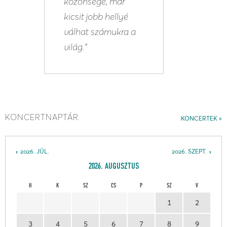
közönsége, már
kicsit jobb hellyé
válhat számukra a
világ.”
KONCERTNAPTÁR
KONCERTEK
2026. JÚL.
2026. SZEPT.
2026. AUGUSZTUS
H
K
SZ
CS
P
SZ
V
1
2
3
4
5
6
7
8
9