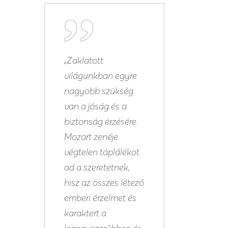
„Zaklatott
világunkban egyre
nagyobb szükség
van a jóság és a
biztonság érzésére.
Mozart zenéje
végtelen táplálékot
ad a szeretetnek,
hisz az összes létező
emberi érzelmet és
karaktert a
legegyszerűbben és