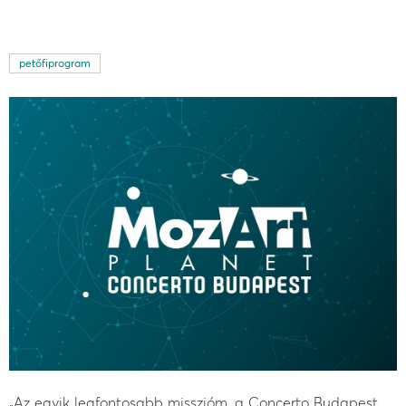
petőfiprogram
„Az egyik legfontosabb misszióm, a Concerto Budapest