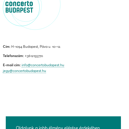
Cím:
H-1094 Budapest, Páva u. 10–12.
Telefonszám:
+3612155770
E-mail cím:
info@concertobudapest.hu
jegy@concertobudapest.hu
ÁLTALÁNOS SZERZŐDÉSI FELTÉTELEK
ADATKEZELÉSI ÉS ADATVÉDELMI TÁJÉKOZTATÓ
Oldalunk a jobb élmény elérése érdekében