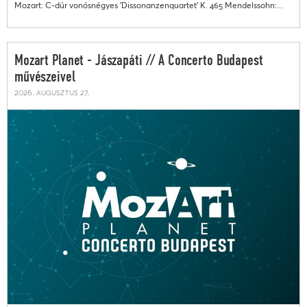
Mozart: C-dúr vonósnégyes 'Dissonanzenquartet' K. 465 Mendelssohn:...
Mozart Planet - Jászapáti // A Concerto Budapest
művészeivel
2026. augusztus 27.