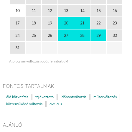
10
11
12
13
14
15
16
17
18
19
20
21
22
23
24
25
26
27
28
29
30
31
A programváltozás jogát fenntartjuk!
FONTOS TARTALMAK
élő közvetítés
tájékoztató
időpontváltozás
műsorváltozás
közreműködő változás
aktuális
AJÁNLÓ