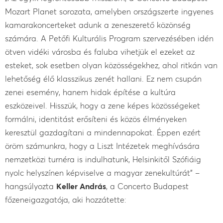
Mozart Planet sorozata, amelyben országszerte ingyenes
kamarakoncerteket adunk a zeneszerető közönség
számára. A Petőfi Kulturális Program szervezésében idén
ötven vidéki városba és faluba vihetjük el ezeket az
esteket, sok esetben olyan közösségekhez, ahol ritkán van
lehetőség élő klasszikus zenét hallani. Ez nem csupán
zenei esemény, hanem hidak építése a kultúra
eszközeivel. Hisszük, hogy a zene képes közösségeket
formálni, identitást erősíteni és közös élményeken
keresztül gazdagítani a mindennapokat. Éppen ezért
öröm számunkra, hogy a Liszt Intézetek meghívására
nemzetközi turnéra is indulhatunk, Helsinkitől Szófiáig
nyolc helyszínen képviselve a magyar zenekultúrát” –
hangsúlyozta
Keller András
, a Concerto Budapest
főzeneigazgatója, aki hozzátette: