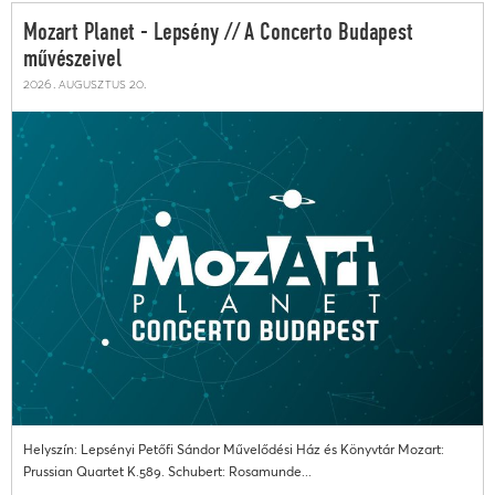
Mozart Planet - Lepsény // A Concerto Budapest
művészeivel
2026. augusztus 20.
Helyszín: Lepsényi Petőfi Sándor Művelődési Ház és Könyvtár Mozart:
Prussian Quartet K.589. Schubert: Rosamunde...