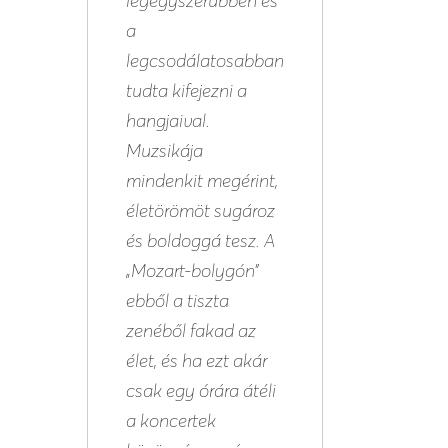
a
legcsodálatosabban
tudta kifejezni a
hangjaival.
Muzsikája
mindenkit megérint,
életörömöt sugároz
és boldoggá tesz. A
„Mozart-bolygón”
ebből a tiszta
zenéből fakad az
élet, és ha ezt akár
csak egy órára átéli
a koncertek