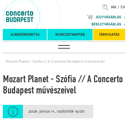
HU
EN
Mozart
JEGYVÁSÁRLÁS
Planet &
BÉRLETVÁSÁRLÁS
Petőfi
Külföldi
Kulturális
Felkéréses
AJÁNDÉKKÁRTYA
KONCERTNAPTÁR
TÁMOGATÁS
Koncertnaptár
turnék
Program
koncertek
Mozart Planet - Szófia // A Concerto Budapest művészeivel
Mozart Planet - Szófia // A Concerto
Budapest művészeivel
2026. június 11.
csütörtök
19:00