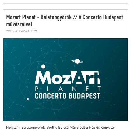
Mozart Planet - Balatongyörök // A Concerto Budapest
művészeivel
2026. augusztus 21.
Helyszín: Balatongyörök, Bertha Bulcsú Művelődési Ház és Könyvtár