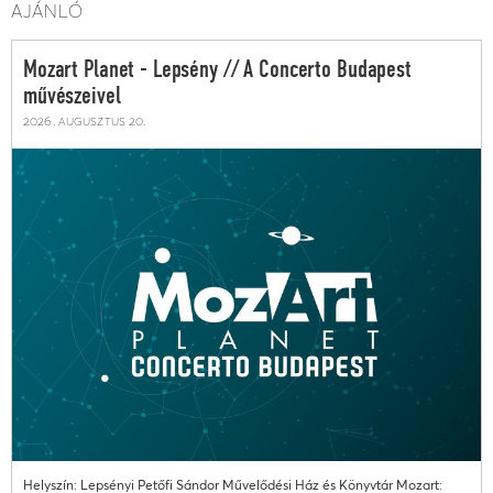
AJÁNLÓ
Mozart Planet - Lepsény // A Concerto Budapest
művészeivel
2026. augusztus 20.
Helyszín: Lepsényi Petőfi Sándor Művelődési Ház és Könyvtár Mozart: