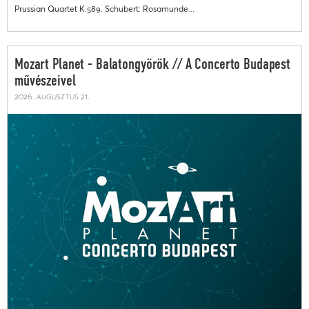
Prussian Quartet K.589. Schubert: Rosamunde...
Mozart Planet - Balatongyörök // A Concerto Budapest
művészeivel
2026. augusztus 21.