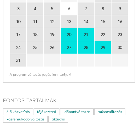
3
4
5
6
7
8
9
10
11
12
13
14
15
16
17
18
19
20
21
22
23
24
25
26
27
28
29
30
31
A programváltozás jogát fenntartjuk!
FONTOS TARTALMAK
élő közvetítés
tájékoztató
időpontváltozás
műsorváltozás
közreműködő változás
aktuális