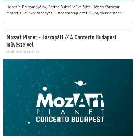
Helyszín: Balatongyörök, Bertha Bulcsú Művelődési Ház és Könyvtár
Mozart: C-dúr vonósnégyes 'Dissonanzenquartet' K. 465 Mendelssohn:...
Mozart Planet - Jászapáti // A Concerto Budapest
művészeivel
2026. augusztus 27.