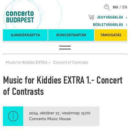
HU
EN
Mozart
JEGYVÁSÁRLÁS
Planet &
BÉRLETVÁSÁRLÁS
Petőfi
Külföldi
Kulturális
Felkéréses
AJÁNDÉKKÁRTYA
KONCERTNAPTÁR
TÁMOGATÁS
Koncertnaptár
turnék
Program
koncertek
Music for Kiddies EXTRA 1.- Concert of Contrasts
Music for Kiddies EXTRA 1.- Concert
of Contrasts
2024. október 27.
vasárnap
15:00
Concerto Music House