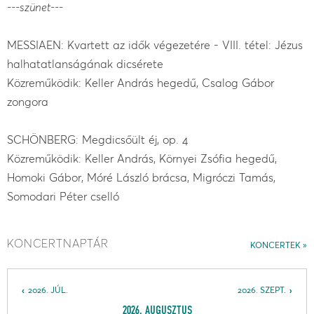
---szünet---
MESSIAEN: Kvartett az idők végezetére - VIII. tétel: Jézus
halhatatlanságának dicsérete
Közreműködik: Keller András hegedű, Csalog Gábor
zongora
SCHÖNBERG: Megdicsőült éj, op. 4
Közreműködik: Keller András, Környei Zsófia hegedű,
Homoki Gábor, Móré László brácsa, Migróczi Tamás,
Somodari Péter cselló
KONCERTNAPTÁR
KONCERTEK
2026. JÚL.
2026. SZEPT.
2026. AUGUSZTUS