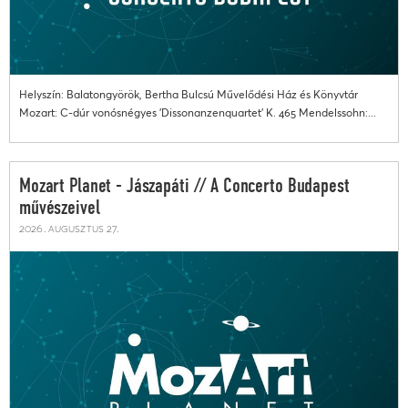
Helyszín: Balatongyörök, Bertha Bulcsú Művelődési Ház és Könyvtár
Mozart: C-dúr vonósnégyes 'Dissonanzenquartet' K. 465 Mendelssohn:...
Mozart Planet - Jászapáti // A Concerto Budapest
művészeivel
2026. augusztus 27.