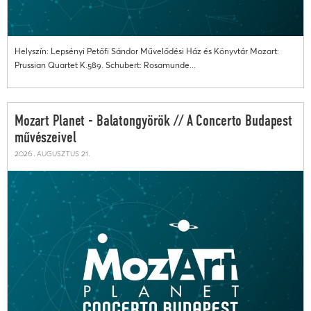
Helyszín: Lepsényi Petőfi Sándor Művelődési Ház és Könyvtár Mozart:
Prussian Quartet K.589. Schubert: Rosamunde...
Mozart Planet - Balatongyörök // A Concerto Budapest
művészeivel
2026. augusztus 21.