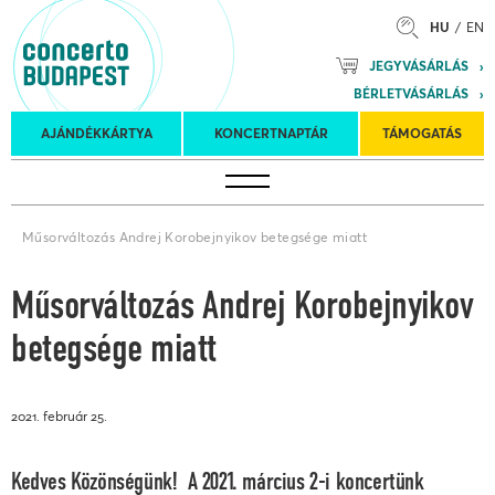
HU
EN
Mozart
JEGYVÁSÁRLÁS
Planet &
BÉRLETVÁSÁRLÁS
Petőfi
Külföldi
Kulturális
Felkéréses
AJÁNDÉKKÁRTYA
KONCERTNAPTÁR
TÁMOGATÁS
Koncertnaptár
turnék
Program
koncertek
Műsorváltozás Andrej Korobejnyikov betegsége miatt
Műsorváltozás Andrej Korobejnyikov
betegsége miatt
2021. február 25.
Kedves Közönségünk! A 2021. március 2-i koncertünk