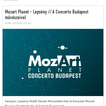
Mozart Planet - Lepsény // A Concerto Budapest
művészeivel
2026. augusztus 20.
Helyszín: Lepsényi Petőfi Sándor Művelődési Ház és Könyvtár Mozart:
Prussian Quartet K.589. Schubert: Rosamunde...