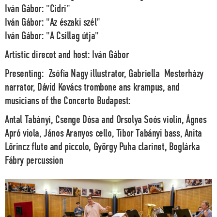
Iván Gábor: "Cidri"
Iván Gábor: "Az északi szél"
Iván Gábor: "A Csillag útja"
Artistic direcot and host: Iván Gábor
Presenting:
Zsófia Nagy illustrator, Gabriella Mesterházy
narrator, Dávid Kovács trombone ans krampus, and
musicians of the
Concerto Budapest:
Antal Tabányi, Csenge Dósa
and
Orsolya Soós
violin,
Ágnes
Apró
viola,
János Aranyos
cello,
Tibor Tabány
i bass,
Anita
Lőrincz
flute and piccolo,
György Puha
clarinet,
Boglárka
Fábry
percussion