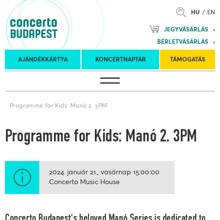
HU
EN
Mozart
JEGYVÁSÁRLÁS
Planet &
BÉRLETVÁSÁRLÁS
Petőfi
Külföldi
Kulturális
Felkéréses
AJÁNDÉKKÁRTYA
KONCERTNAPTÁR
TÁMOGATÁS
Koncertnaptár
turnék
Program
koncertek
Programme for Kids: Manó 2. 3PM
Programme for Kids: Manó 2. 3PM
2024. január 21.
vasárnap
15:00:00
Concerto Music House
Concerto Budapest's beloved Manó Series is dedicated to