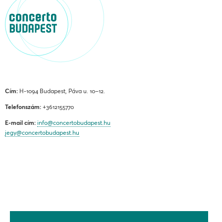
Cím:
H-1094 Budapest, Páva u. 10–12.
Telefonszám:
+3612155770
E-mail cím:
info@concertobudapest.hu
jegy@concertobudapest.hu
ÁLTALÁNOS SZERZŐDÉSI FELTÉTELEK