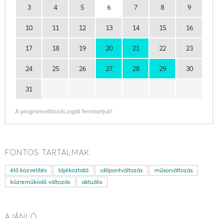
3
4
5
6
7
8
9
10
11
12
13
14
15
16
17
18
19
20
21
22
23
24
25
26
27
28
29
30
31
A programváltozás jogát fenntartjuk!
FONTOS TARTALMAK
élő közvetítés
tájékoztató
időpontváltozás
műsorváltozás
közreműködő változás
aktuális
AJÁNLÓ