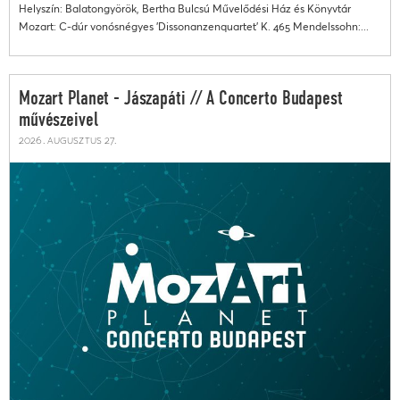
Helyszín: Balatongyörök, Bertha Bulcsú Művelődési Ház és Könyvtár
Mozart: C-dúr vonósnégyes 'Dissonanzenquartet' K. 465 Mendelssohn:...
Mozart Planet - Jászapáti // A Concerto Budapest
művészeivel
2026. augusztus 27.