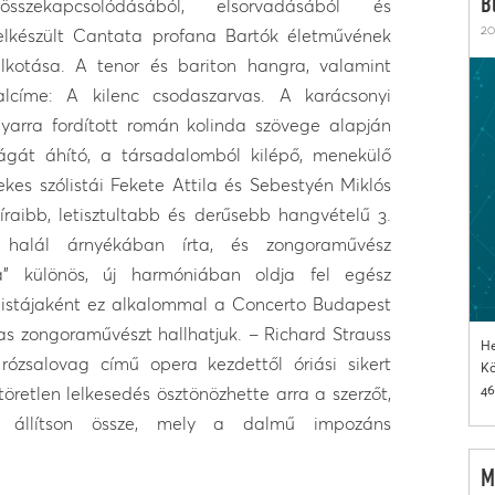
B
összekapcsolódásából, elsorvadásából és
20
 elkészült Cantata profana Bartók életművének
lkotása. A tenor és bariton hangra, valamint
lcíme: A kilenc csodaszarvas. A karácsonyi
yarra fordított román kolinda szövege alapján
ságát áhító, a társadalomból kilépő, menekülő
ekes szólistái Fekete Attila és Sebestyén Miklós
íraibb, letisztultabb és derűsebb hangvételű 3.
 halál árnyékában írta, és zongoraművész
a” különös, új harmóniában oldja fel egész
ólistájaként ez alkalommal a Concerto Budapest
as zongoraművészt hallhatjuk. – Richard Strauss
He
ózsalovag című opera kezdettől óriási sikert
Kö
46
öretlen lelkesedés ösztönözhette arra a szerzőt,
et állítson össze, mely a dalmű impozáns
M