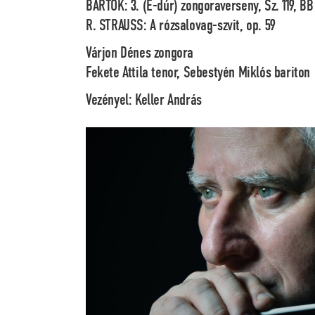
BARTÓK: 3. (E-dúr) zongoraverseny, Sz. 119, BB
R. STRAUSS: A rózsalovag-szvit, op. 59
Várjon Dénes
zongora
Fekete Attila
tenor,
Sebestyén Miklós
bariton
Vezényel:
Keller András