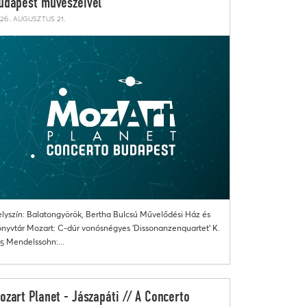
udapest művészeivel
26. augusztus 21.
lyszín: Balatongyörök, Bertha Bulcsú Művelődési Ház és
nyvtár Mozart: C-dúr vonósnégyes 'Dissonanzenquartet' K.
5 Mendelssohn:...
ozart Planet - Jászapáti // A Concerto