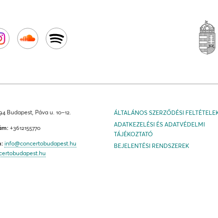
4 Budapest, Páva u. 10–12.
ÁLTALÁNOS SZERZŐDÉSI FELTÉTELE
ADATKEZELÉSI ÉS ADATVÉDELMI
ám:
+3612155770
TÁJÉKOZTATÓ
m:
info@concertobudapest.hu
BEJELENTÉSI RENDSZEREK
certobudapest.hu