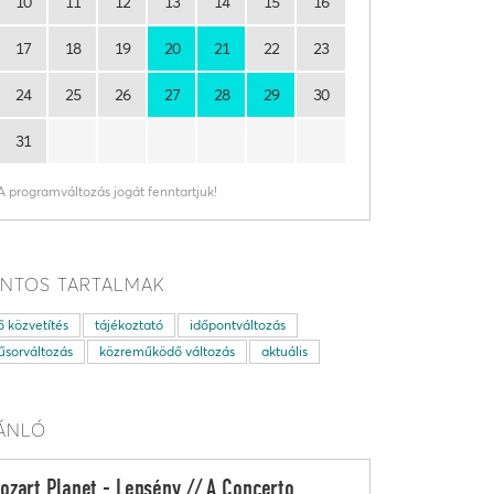
10
11
12
13
14
15
16
17
18
19
20
21
22
23
24
25
26
27
28
29
30
31
A programváltozás jogát fenntartjuk!
NTOS TARTALMAK
ő közvetítés
tájékoztató
időpontváltozás
sorváltozás
közreműködő változás
aktuális
ÁNLÓ
ozart Planet - Lepsény // A Concerto