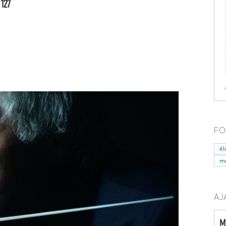
 127
FO
él
mű
AJ
M