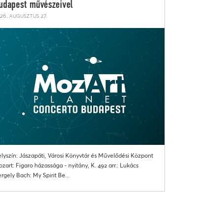
udapest művészeivel
26. augusztus 27.
lyszín: Jászapáti, Városi Könyvtár és Művelődési Központ
zart: Figaro házassága - nyitány, K. 492 arr.: Lukács
rgely Bach: My Spirit Be...