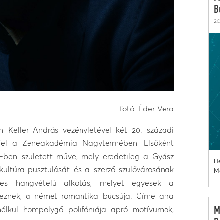
B
20
fotó: Éder Vera
 Keller András vezényletével két 20. századi
 fel a Zeneakadémia Nagytermében. Elsőként
5-ben született műve, mely eredetileg a Gyász
He
kultúra pusztulását és a szerző szülővárosának
Mo
yes hangvételű alkotás, melyet egyesek a
eznek, a német romantika búcsúja. Címe arra
nélkül hömpölygő polifóniája apró motívumok,
M