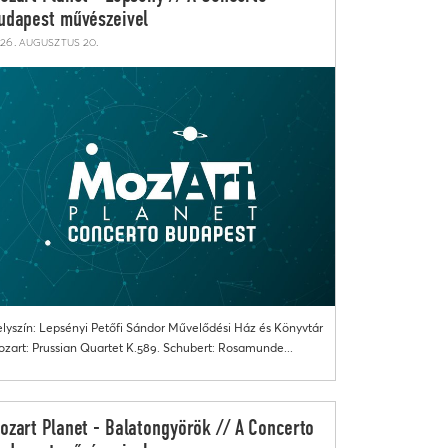
udapest művészeivel
26. augusztus 20.
lyszín: Lepsényi Petőfi Sándor Művelődési Ház és Könyvtár
zart: Prussian Quartet K.589. Schubert: Rosamunde...
ozart Planet - Balatongyörök // A Concerto