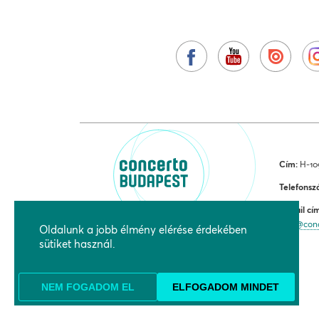
Cím:
H-109
Telefonsz
E-mail cí
jegy@con
Oldalunk a jobb élmény elérése érdekében
sütiket használ.
NEM FOGADOM EL
ELFOGADOM MINDET