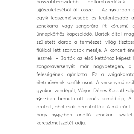
hosszabb-rövidebb dallamtöredékek 
újjászületéséből áll össze. – Az 1930-ban
egyik legszemélyesebb és legfontosabb a
zenekarra vagy zongorára írt kórusmű a
ünnepkörhöz kapcsolódó, Bartók által mag
született darab a természeti világ tiszta
fiúkból lett szarvasok meséje. A koncert én
lesznek. – Bartók az első kettőhöz képest l
zongoraversenyét már nagybetegen, a
feleségének ajánlotta. Ez a „végakarat
életművének konfliktusait. A versenymű sz
gyakori vendégét, Várjon Dénes Kossuth-díj
1911-ben bemutatott zenés komédiája, A r
aratott, ahol csak bemutatták. A mű iránti t
hogy 1945-ben önálló zenekari szvit
keresztmetszetét adja.