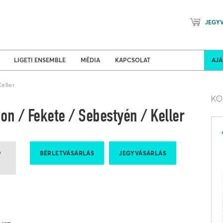
JEGY
Mozart Planet & Petőfi Kulturáli
ldi turnék
Program
LIGETI ENSEMBLE
MÉDIA
KAPCSOLAT
AJ
eller
KO
n / Fekete / Sebestyén / Keller
0
BÉRLETVÁSÁRLÁS
JEGYVÁSÁRLÁS