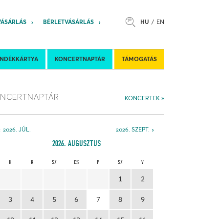
VÁSÁRLÁS
BÉRLETVÁSÁRLÁS
HU
EN
s
Felkéréses koncertek
Nemzetközi 
ÁNDÉKKÁRTYA
KONCERTNAPTÁR
TÁMOGATÁS
NCERTNAPTÁR
KONCERTEK
2026. JÚL.
2026. SZEPT.
2026. AUGUSZTUS
H
K
SZ
CS
P
SZ
V
1
2
3
4
5
6
7
8
9