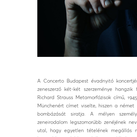
A Concerto Budapest évadnyitó koncertjén
zeneszerző két-két szerzeménye hangzik
Richard Strauss Metamorfózisok című, 194
Münchenért címet viselte, hiszen a német 
bombázását siratja. A mélyen személ
zeneirodalom legszomorúbb zenéjének nev
utal, hogy egyetlen tételének megállás 