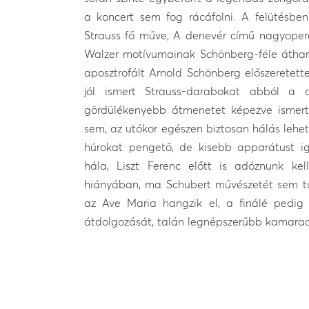
a koncert sem fog rácáfolni. A felütésben
Strauss fő műve, A denevér című nagyoperet
Walzer motívumainak Schönberg-féle áthang
aposztrofált Arnold Schönberg előszeretett
jól ismert Strauss-darabokat abból a c
gördülékenyebb átmenetet képezve ismer
sem, az utókor egészen biztosan hálás lehe
húrokat pengető, de kisebb apparátust i
hála, Liszt Ferenc előtt is adóznunk kel
hiányában, ma Schubert művészetét sem tu
az Ave Maria hangzik el, a finálé pedig 
átdolgozását, talán legnépszerűbb kamarada