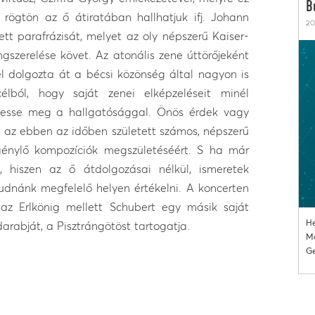
B
 rögtön az ő átiratában hallhatjuk ifj. Johann
20
t parafrázisát, melyet az oly népszerű Kaiser-
szerelése követ. Az atonális zene úttörőjeként
el dolgozta át a bécsi közönség által nagyon is
élból, hogy saját zenei elképzeléseit minél
tesse meg a hallgatósággal. Önös érdek vagy
t az ebben az időben született számos, népszerű
génylő kompozíciók megszületéséért. S ha már
l, hiszen az ő átdolgozásai nélkül, ismeretek
dnánk megfelelő helyen értékelni. A koncerten
az Erlkönig mellett Schubert egy másik saját
He
rabját, a Pisztrángötöst tartogatja.
Mo
Ge