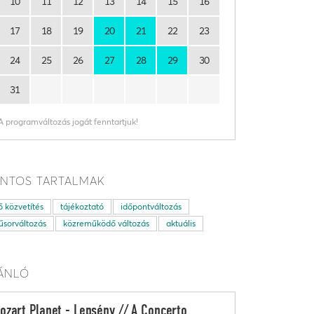
10
11
12
13
14
15
16
17
18
19
20
21
22
23
24
25
26
27
28
29
30
31
A programváltozás jogát fenntartjuk!
NTOS TARTALMAK
ő közvetítés
tájékoztató
időpontváltozás
sorváltozás
közreműködő változás
aktuális
ÁNLÓ
ozart Planet - Lepsény // A Concerto