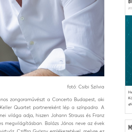
B
20
fotó: Csibi Szilvia
He
Kö
ános zongoraművészt a Concerto Budapest, aki
46
 Keller Quartet partnereként lép a színpadra. A
nei világa adja, hiszen Johann Strauss és Franz
ges megvilágításban. Balázs János neve az évek
M
irtuóz, Cziffra György emlékezetével, melyre ez