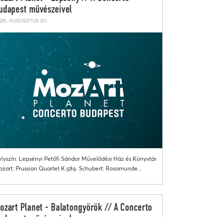
udapest művészeivel
26. augusztus 20.
lyszín: Lepsényi Petőfi Sándor Művelődési Ház és Könyvtár
zart: Prussian Quartet K.589. Schubert: Rosamunde...
ozart Planet - Balatongyörök // A Concerto