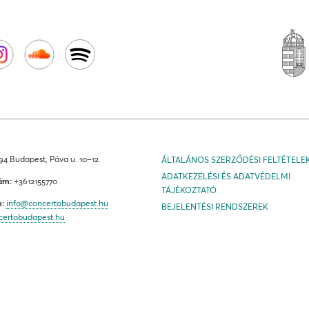
4 Budapest, Páva u. 10–12.
ÁLTALÁNOS SZERZŐDÉSI FELTÉTELE
ADATKEZELÉSI ÉS ADATVÉDELMI
ám:
+3612155770
TÁJÉKOZTATÓ
m:
info@concertobudapest.hu
BEJELENTÉSI RENDSZEREK
certobudapest.hu