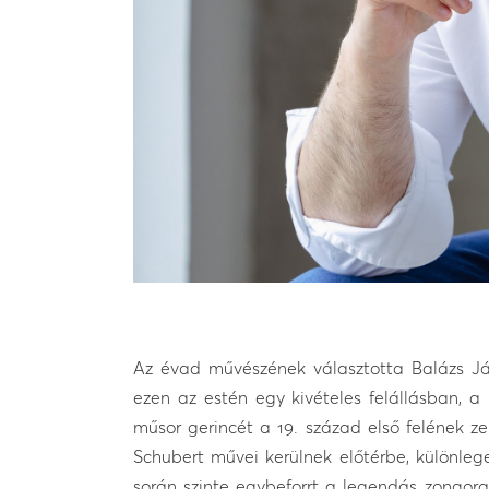
Az évad művészének választotta Balázs J
ezen az estén egy kivételes felállásban, a
műsor gerincét a 19. század első felének ze
Schubert művei kerülnek előtérbe, különle
során szinte egybeforrt a legendás zongorav