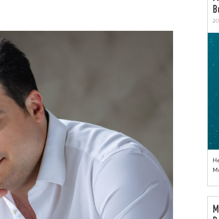
B
20
He
Mo
M