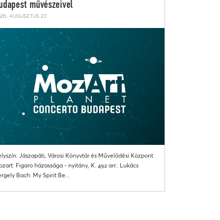
udapest művészeivel
26. augusztus 27.
lyszín: Jászapáti, Városi Könyvtár és Művelődési Központ
zart: Figaro házassága - nyitány, K. 492 arr.: Lukács
rgely Bach: My Spirit Be...