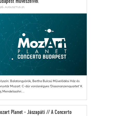
udapest művészeivel
26. augusztus 21.
lyszín: Balatongyörök, Bertha Bulcsú Művelődési Ház és
nyvtár Mozart: C-dúr vonósnégyes 'Dissonanzenquartet' K.
5 Mendelssohn:...
ozart Planet - Jászapáti // A Concerto