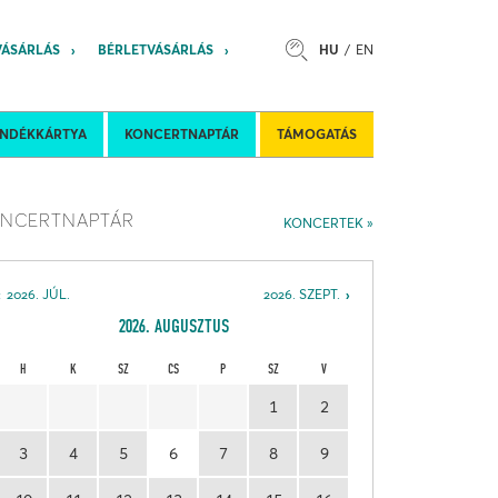
VÁSÁRLÁS
BÉRLETVÁSÁRLÁS
HU
EN
s
Felkéréses koncertek
Nemzetközi 
ÁNDÉKKÁRTYA
KONCERTNAPTÁR
TÁMOGATÁS
NCERTNAPTÁR
KONCERTEK
2026. JÚL.
2026. SZEPT.
2026. AUGUSZTUS
H
K
SZ
CS
P
SZ
V
1
2
3
4
5
6
7
8
9