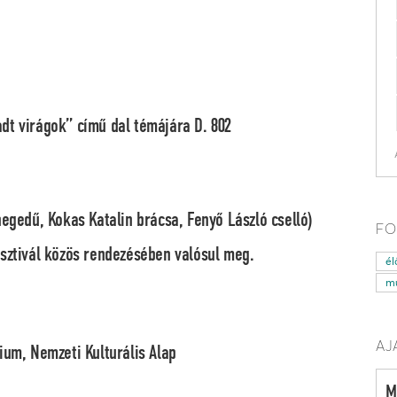
dt virágok” című dal témájára D. 802
hegedű
, Kokas Katalin
brácsa
, Fenyő László
cselló
)
FO
esztivál közös rendezésében valósul meg.
él
mű
AJ
ium, Nemzeti Kulturális Alap
M