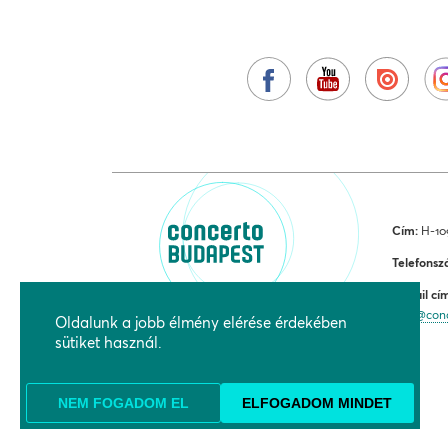
Cím:
H-109
Telefonsz
E-mail cí
jegy@con
Oldalunk a jobb élmény elérése érdekében
sütiket használ.
NEM FOGADOM EL
ELFOGADOM MINDET