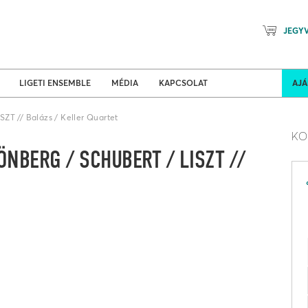
JEGY
Mozart Planet & Petőfi Kulturáli
ldi turnék
Program
LIGETI ENSEMBLE
MÉDIA
KAPCSOLAT
AJ
 // Balázs / Keller Quartet
KO
ÖNBERG / SCHUBERT / LISZT //