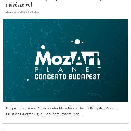
művészeivel
2026. augusztus 20.
Helyszín: Lepsényi Petőfi Sándor Művelődési Ház és Könyvtár Mozart:
Prussian Quartet K.589. Schubert: Rosamunde...