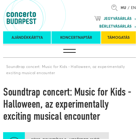
HU
EN
Mozart
JEGYVÁSÁRLÁS
Planet &
BÉRLETVÁSÁRLÁS
Petőfi
Külföldi
Kulturális
Felkéréses
AJÁNDÉKKÁRTYA
KONCERTNAPTÁR
TÁMOGATÁS
Koncertnaptár
turnék
Program
koncertek
Soundtrap concert: Music for Kids - Halloween, az experimentally
exciting musical encounter
Soundtrap concert: Music for Kids -
Halloween, az experimentally
exciting musical encounter
2025. november 2.
vasárnap
11:00