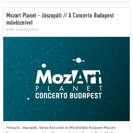
Mozart Planet - Jászapáti // A Concerto Budapest
művészeivel
2026. augusztus 27.
Helyszín: Jászapáti, Városi Könyvtár és Művelődési Központ Mozart: