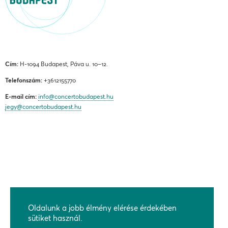
Cím:
H-1094 Budapest, Páva u. 10–12.
Telefonszám:
+3612155770
E-mail cím:
info@concertobudapest.hu
jegy@concertobudapest.hu
ÁLTALÁNOS SZERZŐDÉSI FELTÉTELEK
ADATKEZELÉSI ÉS ADATVÉDELMI TÁJÉKOZTATÓ
Oldalunk a jobb élmény elérése érdekében
sütiket használ.
BEJELENTÉSI RENDSZEREK