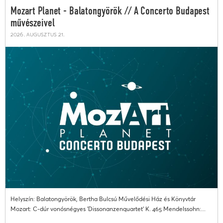
Mozart Planet - Balatongyörök // A Concerto Budapest
művészeivel
2026. augusztus 21.
Helyszín: Balatongyörök, Bertha Bulcsú Művelődési Ház és Könyvtár
Mozart: C-dúr vonósnégyes 'Dissonanzenquartet' K. 465 Mendelssohn:...