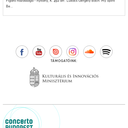
Figaro házassága - nyitány, K. 492 arr.: Lukács Gergely Bach: My Spirit
Be...
TÁMOGATÓINK: