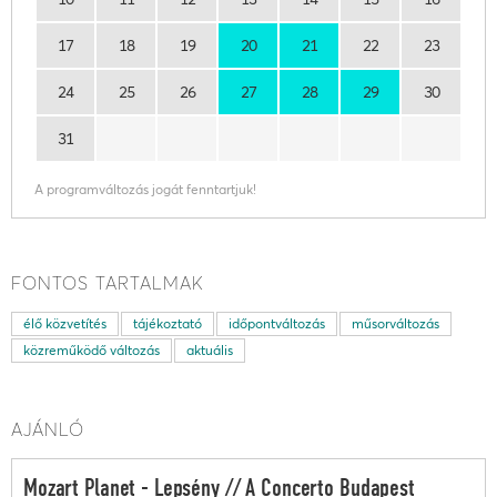
17
18
19
20
21
22
23
24
25
26
27
28
29
30
31
A programváltozás jogát fenntartjuk!
FONTOS TARTALMAK
élő közvetítés
tájékoztató
időpontváltozás
műsorváltozás
közreműködő változás
aktuális
AJÁNLÓ
Mozart Planet - Lepsény // A Concerto Budapest