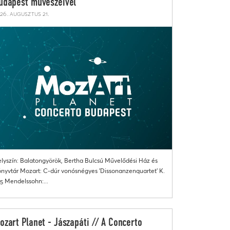
udapest művészeivel
26. augusztus 21.
lyszín: Balatongyörök, Bertha Bulcsú Művelődési Ház és
nyvtár Mozart: C-dúr vonósnégyes 'Dissonanzenquartet' K.
5 Mendelssohn:...
ozart Planet - Jászapáti // A Concerto