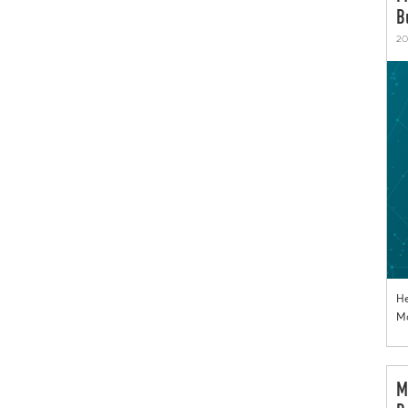
B
20
He
Mo
M