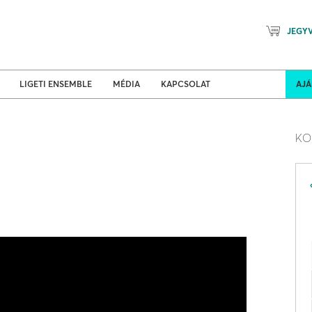
JEGY
Mozart Planet & Petőfi Kulturáli
ldi turnék
Program
LIGETI ENSEMBLE
MÉDIA
KAPCSOLAT
AJ
KO