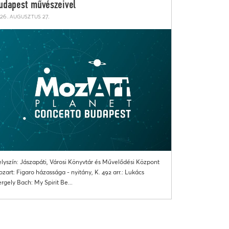
udapest művészeivel
26. augusztus 27.
lyszín: Jászapáti, Városi Könyvtár és Művelődési Központ
zart: Figaro házassága - nyitány, K. 492 arr.: Lukács
rgely Bach: My Spirit Be...