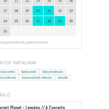
10
11
12
13
14
15
16
17
18
19
20
21
22
23
24
25
26
27
28
29
30
31
A programváltozás jogát fenntartjuk!
NTOS TARTALMAK
ő közvetítés
tájékoztató
időpontváltozás
sorváltozás
közreműködő változás
aktuális
ÁNLÓ
ozart Planet - Lepsény // A Concerto