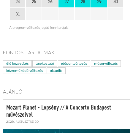
24
25
26
27
28
29
30
31
A programváltozás jogát fenntartjuk!
FONTOS TARTALMAK
élő közvetítés
tájékoztató
időpontváltozás
műsorváltozás
közreműködő változás
aktuális
AJÁNLÓ
Mozart Planet - Lepsény // A Concerto Budapest
művészeivel
2026. augusztus 20.