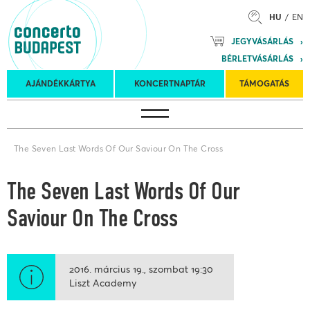
HU
EN
Mozart
JEGYVÁSÁRLÁS
Planet &
BÉRLETVÁSÁRLÁS
Petőfi
Külföldi
Kulturális
Felkéréses
AJÁNDÉKKÁRTYA
KONCERTNAPTÁR
TÁMOGATÁS
Koncertnaptár
turnék
Program
koncertek
The Seven Last Words Of Our Saviour On The Cross
The Seven Last Words Of Our
Saviour On The Cross
2016. március 19.
szombat
19:30
Liszt Academy