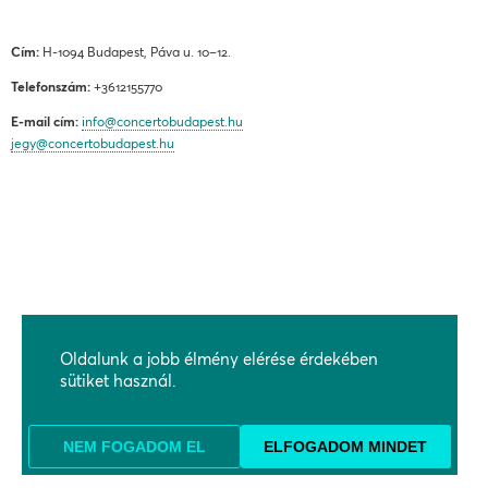
Cím:
H-1094 Budapest, Páva u. 10–12.
Telefonszám:
+3612155770
E-mail cím:
info@concertobudapest.hu
jegy@concertobudapest.hu
ÁLTALÁNOS SZERZŐDÉSI FELTÉTELEK
ADATKEZELÉSI ÉS ADATVÉDELMI TÁJÉKOZTATÓ
Oldalunk a jobb élmény elérése érdekében
sütiket használ.
BEJELENTÉSI RENDSZEREK
KAPCSOLAT, MEGKÖZELÍTÉS
TÁMOGATÓK
NEM FOGADOM EL
ELFOGADOM MINDET
PARTNEREK