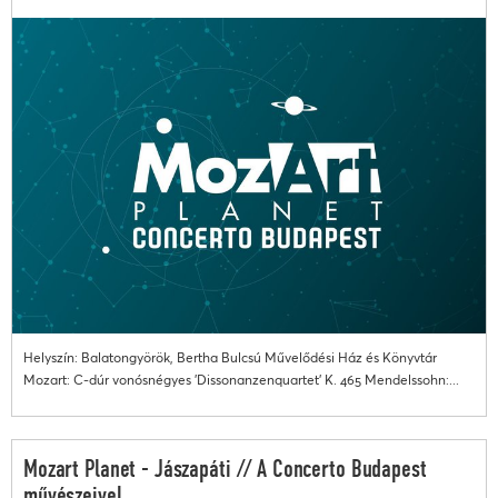
Helyszín: Balatongyörök, Bertha Bulcsú Művelődési Ház és Könyvtár
Mozart: C-dúr vonósnégyes 'Dissonanzenquartet' K. 465 Mendelssohn:...
Mozart Planet - Jászapáti // A Concerto Budapest
művészeivel