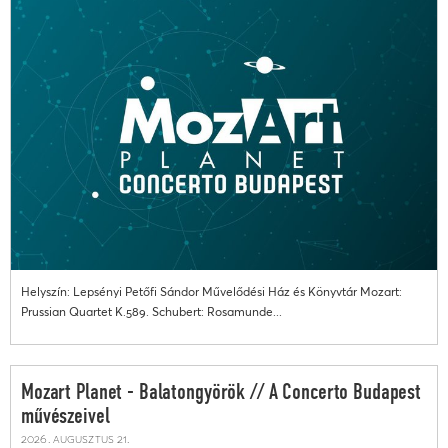
Helyszín: Lepsényi Petőfi Sándor Művelődési Ház és Könyvtár Mozart:
Prussian Quartet K.589. Schubert: Rosamunde...
Mozart Planet - Balatongyörök // A Concerto Budapest
művészeivel
2026. augusztus 21.