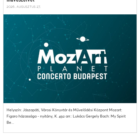
2026. augusztus 27.
Helyszín: Jászapáti, Városi Könyvtár és Művelődési Központ Mozart:
Figaro házassága - nyitány, K. 492 arr.: Lukács Gergely Bach: My Spirit
Be...