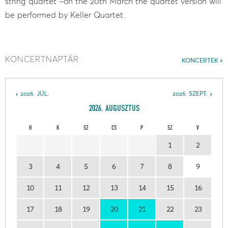
string quartet –on the 20th March the quartet version will
be performed by Keller Quartet.
KONCERTNAPTÁR
KONCERTEK
2026. JÚL.
2026. SZEPT.
2026. AUGUSZTUS
H
K
SZ
CS
P
SZ
V
1
2
3
4
5
6
7
8
9
10
11
12
13
14
15
16
17
18
19
20
21
22
23