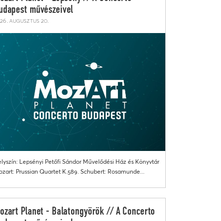
udapest művészeivel
26. augusztus 20.
lyszín: Lepsényi Petőfi Sándor Művelődési Ház és Könyvtár
zart: Prussian Quartet K.589. Schubert: Rosamunde...
ozart Planet - Balatongyörök // A Concerto