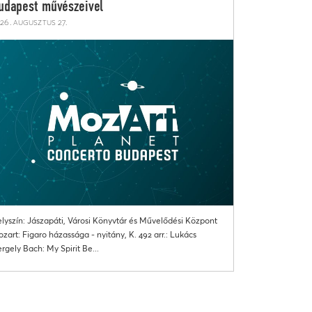
udapest művészeivel
26. augusztus 27.
lyszín: Jászapáti, Városi Könyvtár és Művelődési Központ
zart: Figaro házassága - nyitány, K. 492 arr.: Lukács
rgely Bach: My Spirit Be...