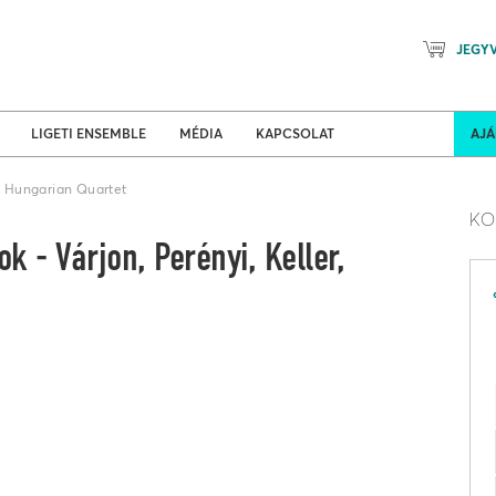
JEGY
Mozart Planet & Petőfi Kulturáli
ldi turnék
Program
LIGETI ENSEMBLE
MÉDIA
KAPCSOLAT
AJ
r, Hungarian Quartet
KO
k - Várjon, Perényi, Keller,