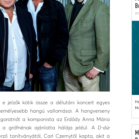
B
20
– e jelzők kötik össze a délutáni koncert egyes
He
Mo
zemélyesebb hangú vallomásai. A hangverseny
ngoratriót a komponista az Erdődy Anna Mária
s a grófnénak ajánlotta hálája jeléül. A
D-dúr
M
rző tanítványától, Carl Czernytől kapta, akit a