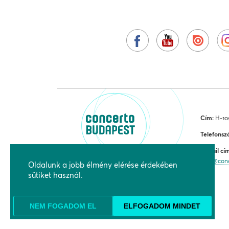
Cím:
H-109
Telefonsz
E-mail cí
jegy@con
Oldalunk a jobb élmény elérése érdekében
sütiket használ.
NEM FOGADOM EL
ELFOGADOM MINDET