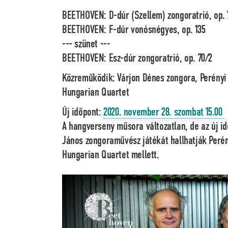
BEETHOVEN: D-dúr (Szellem) zongoratrió, op. 
BEETHOVEN: F-dúr vonósnégyes, op. 135
--- szünet ---
BEETHOVEN: Esz-dúr zongoratrió, op. 70/2
Közreműködik:
Várjon Dénes
zongora,
Perényi
Hungarian Quartet
Új időpont:
2020. november 28. szombat 15.00
A hangverseny műsora változatlan, de az új i
János
zongoraművész játékát hallhatják Perén
Hungarian Quartet mellett.