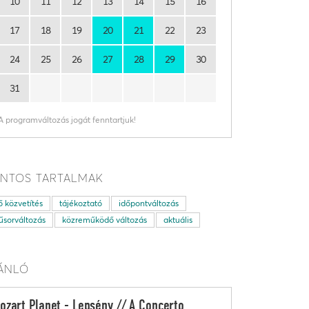
10
11
12
13
14
15
16
17
18
19
20
21
22
23
24
25
26
27
28
29
30
31
A programváltozás jogát fenntartjuk!
NTOS TARTALMAK
ő közvetítés
tájékoztató
időpontváltozás
sorváltozás
közreműködő változás
aktuális
ÁNLÓ
ozart Planet - Lepsény // A Concerto