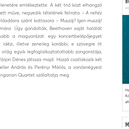
B
elenetére emlékeztette. A két trió közt elhangzó
20
ett műve, negyedik tételének felirata
– A nehéz
előadásra szánt kottasora –
Muszáj? Igen muszáj!
zámára. Úgy gondolták, Beethoven saját halálát
lisabb a magyarázat: egy koncertbelépőjegyet
idézi, illetve zeneileg korábbi, e szövegre írt
világ egyik legfoglalkoztatottabb zongoristája,
Várjon Dénes játssza majd. Hozzá csatlakozik két
ller András és Perényi Miklós, a vonósnégyest
ungarian Quartet szólaltatja meg.
He
Kö
46
M