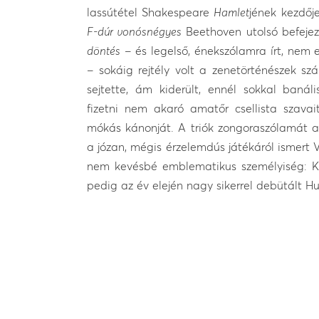
lassútétel Shakespeare
Hamlet
jének kezdőj
F-dúr vonósnégyes
Beethoven utolsó befejez
döntés
– és legelső, énekszólamra írt, nem 
– sokáig rejtély volt a zenetörténészek s
sejtette, ám kiderült, ennél sokkal baná
fizetni nem akaró amatőr csellista szavait 
mókás kánonját. A triók zongoraszólamát a 
a józan, mégis érzelemdús játékáról ismert 
nem kevésbé emblematikus személyiség: Ke
pedig az év elején nagy sikerrel debütált H