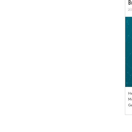
B
20
He
Mo
Ge