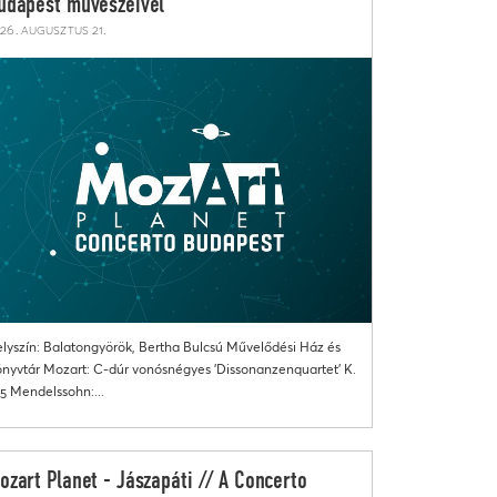
udapest művészeivel
26. augusztus 21.
lyszín: Balatongyörök, Bertha Bulcsú Művelődési Ház és
nyvtár Mozart: C-dúr vonósnégyes 'Dissonanzenquartet' K.
5 Mendelssohn:...
ozart Planet - Jászapáti // A Concerto