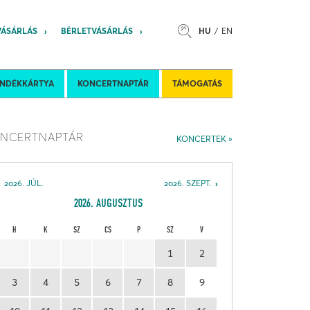
VÁSÁRLÁS
BÉRLETVÁSÁRLÁS
HU
EN
s
Felkéréses koncertek
Nemzetközi 
ÁNDÉKKÁRTYA
KONCERTNAPTÁR
TÁMOGATÁS
NCERTNAPTÁR
KONCERTEK
2026. JÚL.
2026. SZEPT.
2026. AUGUSZTUS
H
K
SZ
CS
P
SZ
V
1
2
3
4
5
6
7
8
9