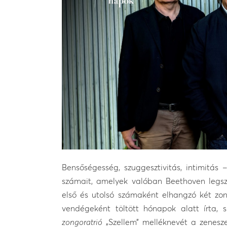
Bensőségesség, szuggesztivitás, intimitás 
számait, amelyek valóban Beethoven legs
első és utolsó számaként elhangzó két zo
vendégeként töltött hónapok alatt írta, 
zongoratrió
„Szellem” melléknevét a zenesze