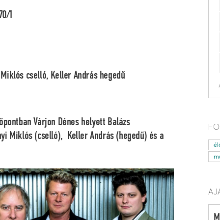
70/1
 Miklós
cselló,
Keller András
hegedű
dőpontban Várjon Dénes helyett
Balázs
FO
yi Miklós (cselló), Keller András (hegedű) és a
él
mű
AJ
M