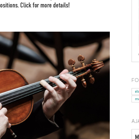
positions. Click for more details!
FO
él
mű
AJ
M