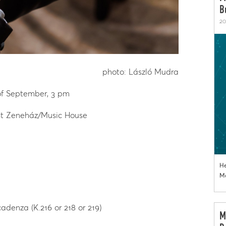
B
20
photo: László Mudra
 of September, 3 pm
t Zeneház/Music House
He
Mo
adenza (K.216 or 218 or 219)
M