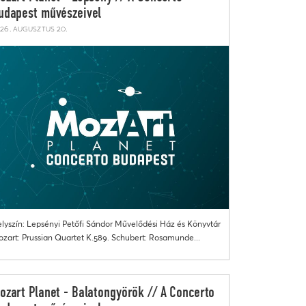
udapest művészeivel
26. augusztus 20.
lyszín: Lepsényi Petőfi Sándor Művelődési Ház és Könyvtár
zart: Prussian Quartet K.589. Schubert: Rosamunde...
ozart Planet - Balatongyörök // A Concerto