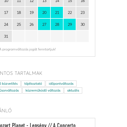
10
11
12
13
14
15
16
17
18
19
20
21
22
23
24
25
26
27
28
29
30
31
A programváltozás jogát fenntartjuk!
NTOS TARTALMAK
ő közvetítés
tájékoztató
időpontváltozás
sorváltozás
közreműködő változás
aktuális
ÁNLÓ
ozart Planet - Lepsény // A Concerto