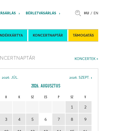
VÁSÁRLÁS
BÉRLETVÁSÁRLÁS
HU
EN
s
Felkéréses koncertek
Nemzetközi 
ÁNDÉKKÁRTYA
KONCERTNAPTÁR
TÁMOGATÁS
NCERTNAPTÁR
KONCERTEK
2026. JÚL.
2026. SZEPT.
2026. AUGUSZTUS
H
K
SZ
CS
P
SZ
V
1
2
3
4
5
6
7
8
9