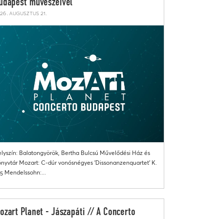
udapest művészeivel
26. augusztus 21.
lyszín: Balatongyörök, Bertha Bulcsú Művelődési Ház és
nyvtár Mozart: C-dúr vonósnégyes 'Dissonanzenquartet' K.
5 Mendelssohn:...
ozart Planet - Jászapáti // A Concerto