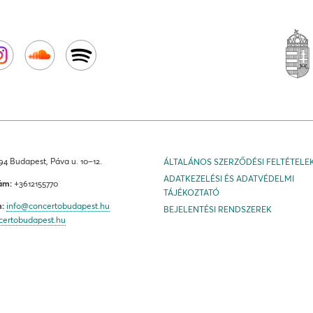
4 Budapest, Páva u. 10–12.
ÁLTALÁNOS SZERZŐDÉSI FELTÉTELE
ADATKEZELÉSI ÉS ADATVÉDELMI
ám:
+3612155770
TÁJÉKOZTATÓ
m:
info@concertobudapest.hu
BEJELENTÉSI RENDSZEREK
certobudapest.hu