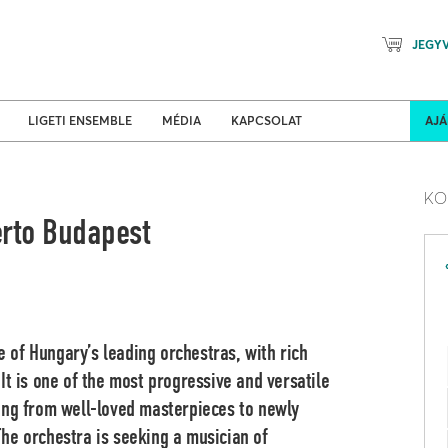
JEGY
Mozart Planet & Petőfi Kulturáli
ldi turnék
Program
LIGETI ENSEMBLE
MÉDIA
KAPCSOLAT
AJ
KO
certo Budapest
of Hungary’s leading orchestras, with rich
It is one of the most progressive and versatile
ing from well-loved masterpieces to newly
The orchestra is seeking a musician of