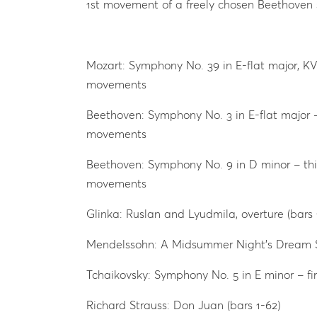
1st movement of a freely chosen Beethoven 
Mozart: Symphony No. 39 in E-flat major, KV 
movements
Beethoven: Symphony No. 3 in E-flat major – 
movements
Beethoven: Symphony No. 9 in D minor – thir
movements
Glinka: Ruslan and Lyudmila, overture (bars 
Mendelssohn: A Midsummer Night’s Dream Su
Tchaikovsky: Symphony No. 5 in E minor – fi
Richard Strauss: Don Juan (bars 1-62)