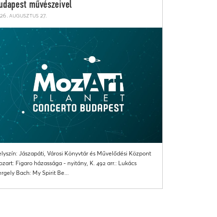
udapest művészeivel
26. augusztus 27.
lyszín: Jászapáti, Városi Könyvtár és Művelődési Központ
zart: Figaro házassága - nyitány, K. 492 arr.: Lukács
rgely Bach: My Spirit Be...