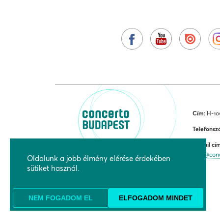
Cím:
H-109
Telefonsz
E-mail cí
jegy@con
Oldalunk a jobb élmény elérése érdekében
sütiket használ.
NEM FOGADOM EL
ELFOGADOM MINDET