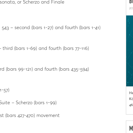
B
sonata, or Scherzo and Finale
20
543 – second (bars 1-27) and fourth (bars 1-41)
third (bars 1-69) and fourth (bars 77-116)
d (bars 99-121) and fourth (bars 435-594)
1-57)
He
Kö
ite – Scherzo (bars 1-99)
46
rst (bars 427-470) movement
M