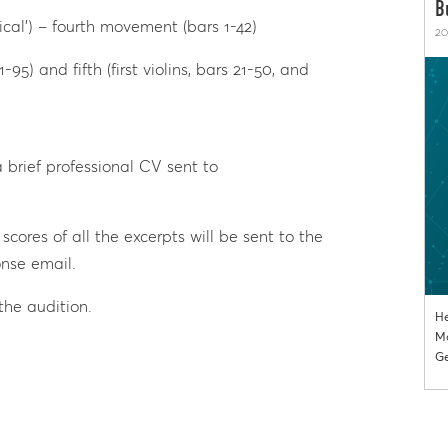
B
ical’) – fourth movement (bars 1-42)
20
-95) and fifth (first violins, bars 21-50, and
 brief professional CV sent to
scores of all the excerpts will be sent to the
nse email.
the audition.
He
Mo
Ge