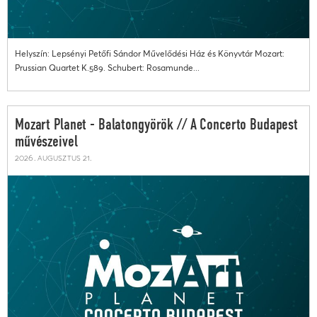
Helyszín: Lepsényi Petőfi Sándor Művelődési Ház és Könyvtár Mozart:
Prussian Quartet K.589. Schubert: Rosamunde...
Mozart Planet - Balatongyörök // A Concerto Budapest
művészeivel
2026. augusztus 21.