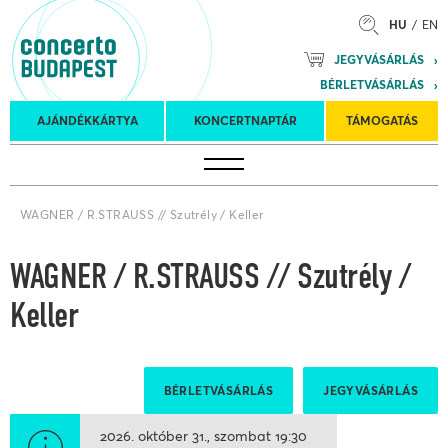
HU
EN
Mozart
JEGYVÁSÁRLÁS
Planet &
BÉRLETVÁSÁRLÁS
Petőfi
Külföldi
Kulturális
Felkéréses
AJÁNDÉKKÁRTYA
KONCERTNAPTÁR
TÁMOGATÁS
Koncertnaptár
turnék
Program
koncertek
WAGNER / R.STRAUSS // Szutrély / Keller
WAGNER / R.STRAUSS // Szutrély /
Keller
BÉRLETVÁSÁRLÁS
JEGYVÁSÁRLÁS
2026. október 31.
szombat
19:30