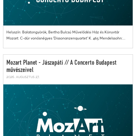
Helyszín: Balatongyörök, Bertha Bulcsú Művelődési Ház és Könyvtár
Mozart: C-dúr vonósnégyes 'Dissonanzenquartet' K. 465 Mendelssohn:...
Mozart Planet - Jászapáti // A Concerto Budapest
művészeivel
2026. augusztus 27.