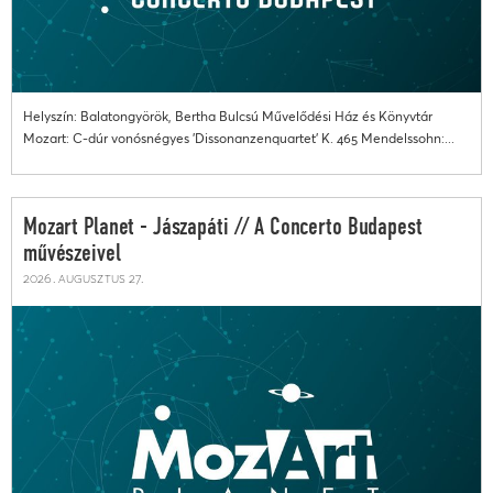
Helyszín: Balatongyörök, Bertha Bulcsú Művelődési Ház és Könyvtár
Mozart: C-dúr vonósnégyes 'Dissonanzenquartet' K. 465 Mendelssohn:...
Mozart Planet - Jászapáti // A Concerto Budapest
művészeivel
2026. augusztus 27.