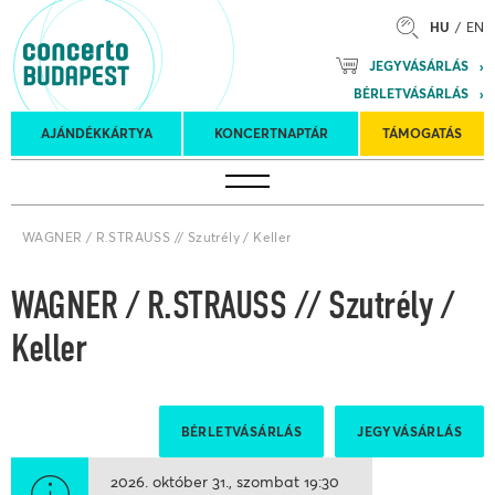
HU
EN
Mozart
JEGYVÁSÁRLÁS
Planet &
BÉRLETVÁSÁRLÁS
Petőfi
Külföldi
Kulturális
Felkéréses
AJÁNDÉKKÁRTYA
KONCERTNAPTÁR
TÁMOGATÁS
Koncertnaptár
turnék
Program
koncertek
WAGNER / R.STRAUSS // Szutrély / Keller
WAGNER / R.STRAUSS // Szutrély /
Keller
BÉRLETVÁSÁRLÁS
JEGYVÁSÁRLÁS
2026. október 31.
szombat
19:30