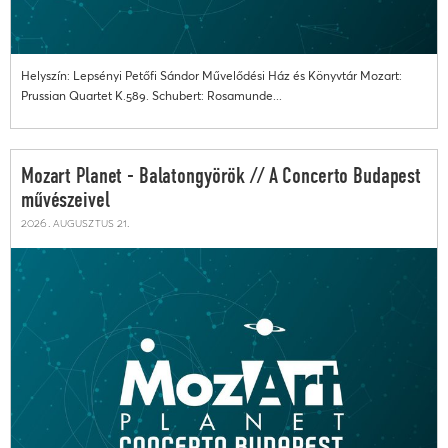
Helyszín: Lepsényi Petőfi Sándor Művelődési Ház és Könyvtár Mozart:
Prussian Quartet K.589. Schubert: Rosamunde...
Mozart Planet - Balatongyörök // A Concerto Budapest
művészeivel
2026. augusztus 21.