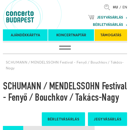
HU
EN
Mozart
JEGYVÁSÁRLÁS
Planet &
BÉRLETVÁSÁRLÁS
Petőfi
Külföldi
Kulturális
Felkéréses
AJÁNDÉKKÁRTYA
KONCERTNAPTÁR
TÁMOGATÁS
Koncertnaptár
turnék
Program
koncertek
SCHUMANN / MENDELSSOHN Festival - Fenyő / Bouchkov / Takács-
Nagy
SCHUMANN / MENDELSSOHN Festival
- Fenyő / Bouchkov / Takács-Nagy
BÉRLETVÁSÁRLÁS
JEGYVÁSÁRLÁS