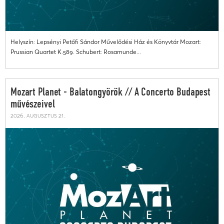
Helyszín: Lepsényi Petőfi Sándor Művelődési Ház és Könyvtár Mozart:
Prussian Quartet K.589. Schubert: Rosamunde...
Mozart Planet - Balatongyörök // A Concerto Budapest
művészeivel
2026. augusztus 21.