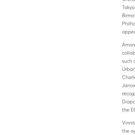
Tokyo
Birmi
Philh
appea
Among
colla
such a
Urban
Charl
Janow
recog
Diapa
the E
Vinni
the a