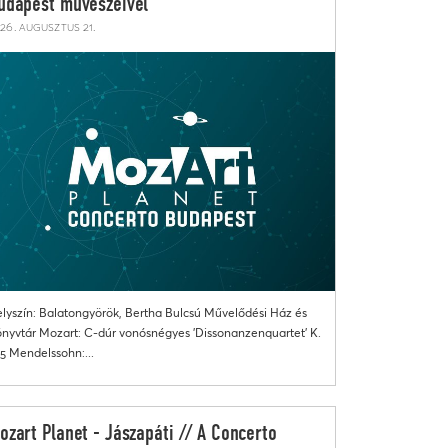
udapest művészeivel
26. augusztus 21.
lyszín: Balatongyörök, Bertha Bulcsú Művelődési Ház és
nyvtár Mozart: C-dúr vonósnégyes 'Dissonanzenquartet' K.
5 Mendelssohn:...
ozart Planet - Jászapáti // A Concerto