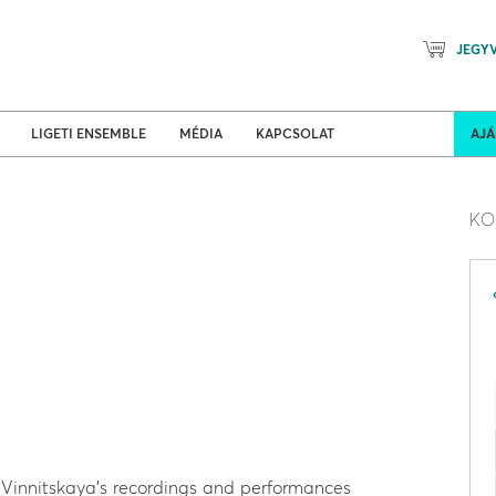
JEGY
Mozart Planet & Petőfi Kulturáli
ldi turnék
Program
LIGETI ENSEMBLE
MÉDIA
KAPCSOLAT
AJ
KO
Vinnitskaya’s recordings and performances