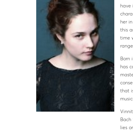
have 
chara
her in
this a
time 
range
Born 
has c
maste
conse
that 
music
Vinni
Bach 
lies 