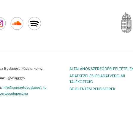
4 Budapest, Páva u. 10–12.
ÁLTALÁNOS SZERZŐDÉSI FELTÉTELE
ADATKEZELÉSI ÉS ADATVÉDELMI
ám:
+3612155770
TÁJÉKOZTATÓ
m:
info@concertobudapest.hu
BEJELENTÉSI RENDSZEREK
certobudapest.hu