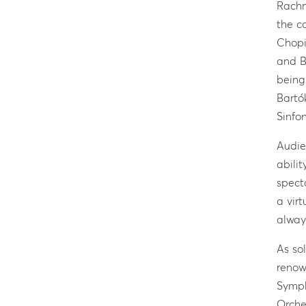
Rachm
the c
Chopi
and B
being
Bartó
Sinfo
Audie
abili
spect
a virt
alway
As so
renow
Symph
Orche