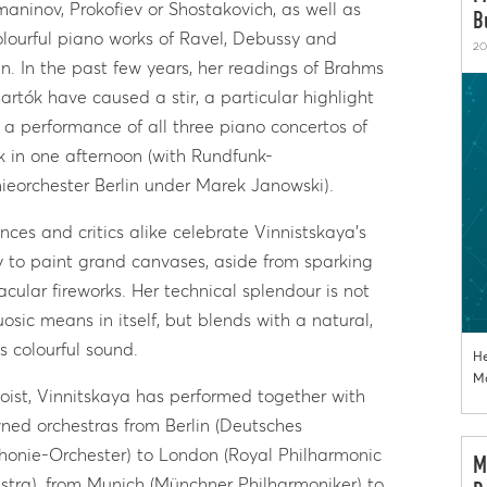
aninov, Prokofiev or Shostakovich, as well as
B
olourful piano works of Ravel, Debussy and
20
n. In the past few years, her readings of Brahms
artók have caused a stir, a particular highlight
 a performance of all three piano concertos of
k in one afternoon (with Rundfunk-
nieorchester Berlin under Marek Janowski).
nces and critics alike celebrate Vinnistskaya’s
ty to paint grand canvases, aside from sparking
acular fireworks. Her technical splendour is not
uosic means in itself, but blends with a natural,
s colourful sound.
He
Mo
loist, Vinnitskaya has performed together with
ned orchestras from Berlin (Deutsches
onie-Orchester) to London (Royal Philharmonic
M
stra), from Munich (Münchner Philharmoniker) to