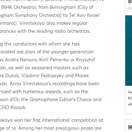
B
 (NHK Orchestra), from Birmingham (City of
20
ngham Symphony Orchestra) to Tel Aviv (Israel
armonic). Vinnitskaya also makes regular
rances with the leading radio orchestras.
 the conductors with whom she has
borated are stars of the younger generation
s Andris Nelsons, Kirill Petrenko or Krzysztof
ski, as well as seasoned masters such as
es Dutoit, Vladimir Fedoseyev and Marek
ski. Anna Vinnitskaya’s recordings have been
nized with numerous awards, such as the
He
Kö
son d’Or, the Gramophone Editor’s Choice and
46
CHO Klassik.
tskaya won her first international competition at
M
ge of 12. Among her most prestigious prizes are