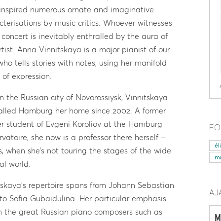
inspired numerous ornate and imaginative
cterisations by music critics. Whoever witnesses
 concert is inevitably enthralled by the aura of
rtist. Anna Vinnitskaya is a major pianist of our
who tells stories with notes, using her manifold
 of expression.
in the Russian city of Novorossiysk, Vinnitskaya
alled Hamburg her home since 2002. A former
r student of Evgeni Koroliov at the Hamburg
FO
rvatoire, she now is a professor there herself –
él
is, when she’s not touring the stages of the wide
mű
al world.
tskaya’s repertoire spans from Johann Sebastian
AJ
to Sofia Gubaidulina. Her particular emphasis
on the great Russian piano composers such as
M