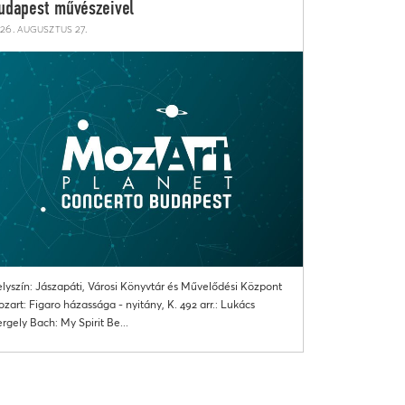
udapest művészeivel
26. augusztus 27.
lyszín: Jászapáti, Városi Könyvtár és Művelődési Központ
zart: Figaro házassága - nyitány, K. 492 arr.: Lukács
rgely Bach: My Spirit Be...