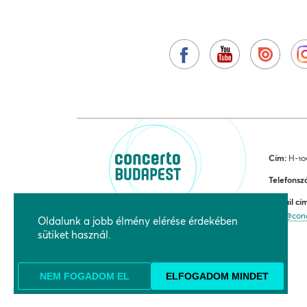
Cím:
H-109
Telefonsz
E-mail cí
jegy@con
Oldalunk a jobb élmény elérése érdekében
sütiket használ.
NEM FOGADOM EL
ELFOGADOM MINDET