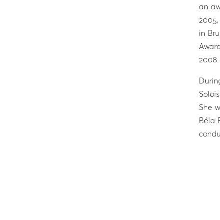
an aw
2005,
in Br
Award
2008.
Durin
Soloi
She w
Béla 
condu