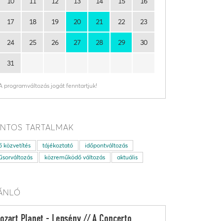
10
11
12
13
14
15
16
17
18
19
20
21
22
23
24
25
26
27
28
29
30
31
A programváltozás jogát fenntartjuk!
NTOS TARTALMAK
ő közvetítés
tájékoztató
időpontváltozás
sorváltozás
közreműködő változás
aktuális
ÁNLÓ
ozart Planet - Lepsény // A Concerto