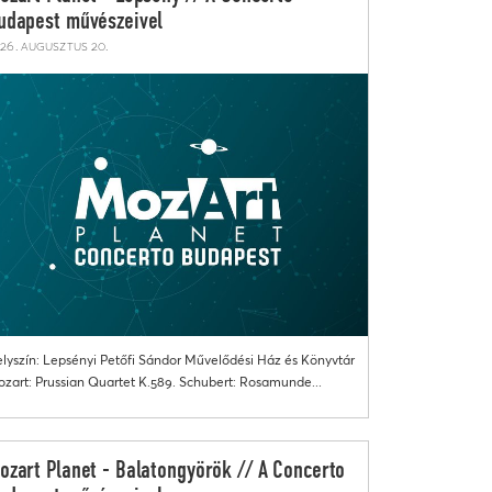
udapest művészeivel
26. augusztus 20.
lyszín: Lepsényi Petőfi Sándor Művelődési Ház és Könyvtár
zart: Prussian Quartet K.589. Schubert: Rosamunde...
ozart Planet - Balatongyörök // A Concerto