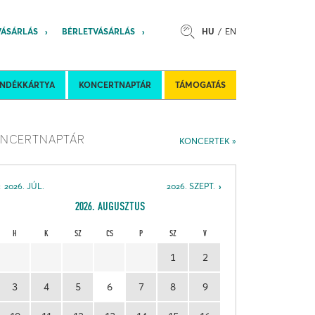
VÁSÁRLÁS
BÉRLETVÁSÁRLÁS
HU
EN
s
Felkéréses koncertek
Nemzetközi 
ÁNDÉKKÁRTYA
KONCERTNAPTÁR
TÁMOGATÁS
NCERTNAPTÁR
KONCERTEK
2026. JÚL.
2026. SZEPT.
2026. AUGUSZTUS
H
K
SZ
CS
P
SZ
V
1
2
3
4
5
6
7
8
9