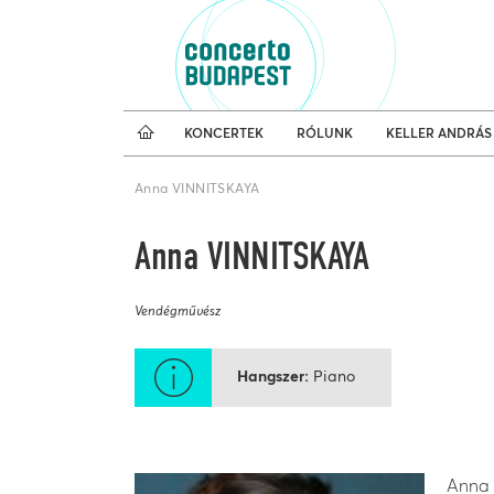
Koncertnaptár
Külfö
KONCERTEK
RÓLUNK
KELLER ANDRÁS
Anna VINNITSKAYA
Anna VINNITSKAYA
Vendégművész
Hangszer
Piano
Anna 