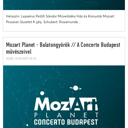
Helyszín: Lepsényi Petőfi Sándor Művelődési Ház és Könyvtár Mozart:
Prussian Quartet K.589. Schubert: Rosamunde...
Mozart Planet - Balatongyörök // A Concerto Budapest
művészeivel
2026. augusztus 21.