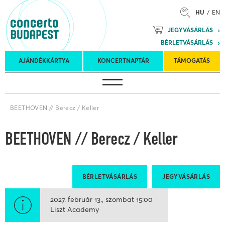
HU
EN
Mozart
JEGYVÁSÁRLÁS
Planet &
BÉRLETVÁSÁRLÁS
Petőfi
Külföldi
Kulturális
Felkéréses
AJÁNDÉKKÁRTYA
KONCERTNAPTÁR
TÁMOGATÁS
Koncertnaptár
turnék
Program
koncertek
BEETHOVEN // Berecz / Keller
BEETHOVEN // Berecz / Keller
BÉRLETVÁSÁRLÁS
JEGYVÁSÁRLÁS
2027. február 13.
szombat
15:00
Liszt Academy