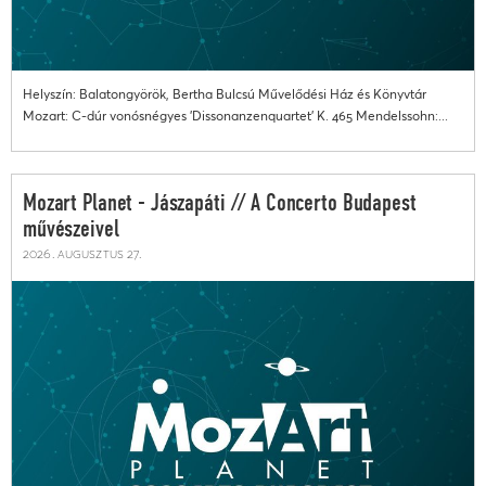
Helyszín: Balatongyörök, Bertha Bulcsú Művelődési Ház és Könyvtár
Mozart: C-dúr vonósnégyes 'Dissonanzenquartet' K. 465 Mendelssohn:...
Mozart Planet - Jászapáti // A Concerto Budapest
művészeivel
2026. augusztus 27.